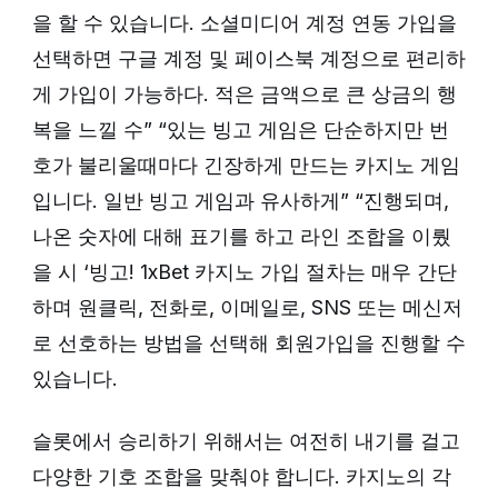
을 할 수 있습니다. 소셜미디어 계정 연동 가입을
선택하면 구글 계정 및 페이스북 계정으로 편리하
게 가입이 가능하다. 적은 금액으로 큰 상금의 행
복을 느낄 수” “있는 빙고 게임은 단순하지만 번
호가 불리울때마다 긴장하게 만드는 카지노 게임
입니다. 일반 빙고 게임과 유사하게” “진행되며,
나온 숫자에 대해 표기를 하고 라인 조합을 이뤘
을 시 ‘빙고! 1xBet 카지노 가입 절차는 매우 간단
하며 원클릭, 전화로, 이메일로, SNS 또는 메신저
로 선호하는 방법을 선택해 회원가입을 진행할 수
있습니다.
슬롯에서 승리하기 위해서는 여전히 내기를 걸고
다양한 기호 조합을 맞춰야 합니다. 카지노의 각