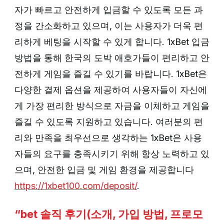
자가 빠르고 안전하게 입금할 수 있도록 모든 과
정을 간소화하고 있으며, 이는 사용자가 더욱 편
리하게 베팅을 시작할 수 있게 합니다. 1xBet 입금
방법을 통해 한국의 도박 애호가들이 편리하고 안
전하게 게임을 즐길 수 있기를 바랍니다. 1xBet은
다양한 결제 옵션을 제공하여 사용자들이 자신에
게 가장 편리한 방식으로 자금을 이체하고 게임을
즐길 수 있도록 지원하고 있습니다. 여러분의 편
리와 만족을 최우선으로 생각하는 1xBet은 사용
자들의 요구를 충족시키기 위해 항상 노력하고 있
으며, 안전한 입금 및 게임 환경을 제공합니다
https://1xbet100.com/deposit/
.
“bet 솔직 후기(소개, 가입 방법, 프로모