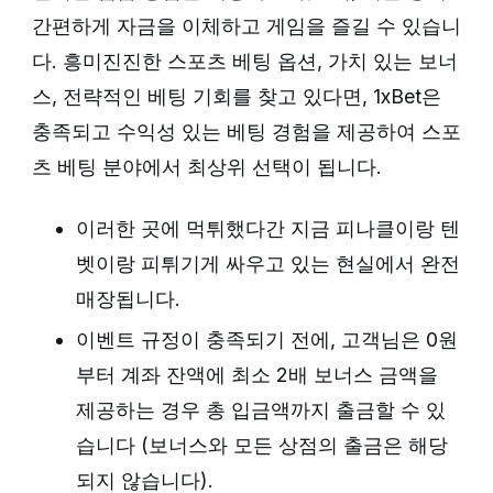
간편하게 자금을 이체하고 게임을 즐길 수 있습니
다. 흥미진진한 스포츠 베팅 옵션, 가치 있는 보너
스, 전략적인 베팅 기회를 찾고 있다면, 1xBet은
충족되고 수익성 있는 베팅 경험을 제공하여 스포
츠 베팅 분야에서 최상위 선택이 됩니다.
이러한 곳에 먹튀했다간 지금 피나클이랑 텐
벳이랑 피튀기게 싸우고 있는 현실에서 완전
매장됩니다.
이벤트 규정이 충족되기 전에, 고객님은 0원
부터 계좌 잔액에 최소 2배 보너스 금액을
제공하는 경우 총 입금액까지 출금할 수 있
습니다 (보너스와 모든 상점의 출금은 해당
되지 않습니다).