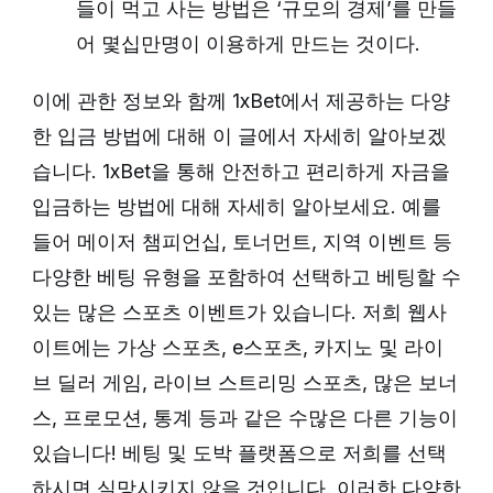
들이 먹고 사는 방법은 ‘규모의 경제’를 만들
어 몇십만명이 이용하게 만드는 것이다.
이에 관한 정보와 함께 1xBet에서 제공하는 다양
한 입금 방법에 대해 이 글에서 자세히 알아보겠
습니다. 1xBet을 통해 안전하고 편리하게 자금을
입금하는 방법에 대해 자세히 알아보세요. 예를
들어 메이저 챔피언십, 토너먼트, 지역 이벤트 등
다양한 베팅 유형을 포함하여 선택하고 베팅할 수
있는 많은 스포츠 이벤트가 있습니다. 저희 웹사
이트에는 가상 스포츠, e스포츠, 카지노 및 라이
브 딜러 게임, 라이브 스트리밍 스포츠, 많은 보너
스, 프로모션, 통계 등과 같은 수많은 다른 기능이
있습니다! 베팅 및 도박 플랫폼으로 저희를 선택
하시면 실망시키지 않을 것입니다. 이러한 다양한