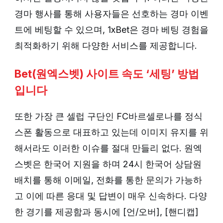
경마 행사를 통해 사용자들은 선호하는 경마 이벤
트에 베팅할 수 있으며, 1xBet은 경마 베팅 경험을
최적화하기 위해 다양한 서비스를 제공합니다.
Bet(원엑스벳) 사이트 속도 ‘세팅’ 방법
입니다
또한 가장 큰 셀럽 구단인 FC바르셀로나를 정식
스폰 활동으로 대표하고 있는데 이미지 유지를 위
해서라도 이러한 이슈를 절대 만들리 없다. 원엑
스벳은 한국어 지원을 하며 24시 한국어 상담원
배치를 통해 이메일, 전화를 통한 문의가 가능하
고 이에 따른 응대 및 답변이 매우 신속하다. 다양
한 경기를 제공함과 동시에 [언/오버], [핸디캡]