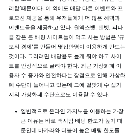
리함’때문이다. 이 외에도 매달 다른 이벤트와 프
로모션 제공을 통해 유저들에게 더 많은 혜택과
이벤트들을 제공하고 있다. 원엑스벳, 텐벳, 피나
클 같은 큰 배팅 사이트들이 먹고 사는 방법은 ‘규
모의 경제’를 만들어 몇십만명이 이용하게 만드는
것이다. 그러려면 배당율도 높게 줘야 하고 사이
트를 안정적으로 굴려야 한다. 최근 가상화폐 이
용자 수 증가와 안전하다는 장점으로 인해 가상화
폐 수단이 늘어나고 있는데 그에 걸맞게 수 십가
지의 가상화폐 수단으로도 이용할 수 있다.
일반적으로 온라인 카지노를 이용하는 가장
큰 이유는 바로 맥시멈 배팅 한도가 높기 때
문인데 바카라와 더불어 높은 배팅 한도를