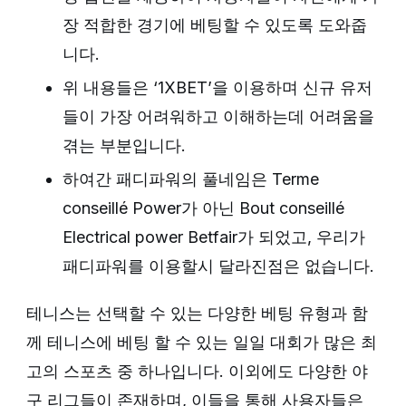
장 적합한 경기에 베팅할 수 있도록 도와줍
니다.
위 내용들은 ‘1XBET’을 이용하며 신규 유저
들이 가장 어려워하고 이해하는데 어려움을
겪는 부분입니다.
하여간 패디파워의 풀네임은 Terme
conseillé Power가 아닌 Bout conseillé
Electrical power Betfair가 되었고, 우리가
패디파워를 이용할시 달라진점은 없습니다.
테니스는 선택할 수 있는 다양한 베팅 유형과 함
께 테니스에 베팅 할 수 있는 일일 대회가 많은 최
고의 스포츠 중 하나입니다. 이외에도 다양한 야
구 리그들이 존재하며, 이들을 통해 사용자들은