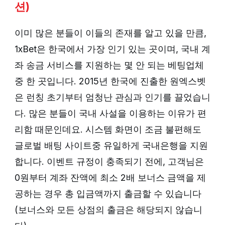
션)
이미 많은 분들이 이들의 존재를 알고 있을 만큼,
1xBet은 한국에서 가장 인기 있는 곳이며, 국내 계
좌 송금 서비스를 지원하는 몇 안 되는 베팅업체
중 한 곳입니다. 2015년 한국에 진출한 원엑스벳
은 런칭 초기부터 엄청난 관심과 인기를 끌었습니
다. 많은 분들이 국내 사설을 이용하는 이유가 편
리함 때문인데요. 시스템 화면이 조금 불편해도
글로벌 배팅 사이트중 유일하게 국내은행을 지원
합니다. 이벤트 규정이 충족되기 전에, 고객님은
0원부터 계좌 잔액에 최소 2배 보너스 금액을 제
공하는 경우 총 입금액까지 출금할 수 있습니다
(보너스와 모든 상점의 출금은 해당되지 않습니