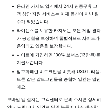
온라인 카지노 업계에서 24시 연중무휴 고
객 상담 지원 서비스는 이제 옵션이 아닌 필
수가 되었습니다.
라이센스를 보유한 카지노는 모든 게임 결과
가 공정함을 보장하며 합법적으로 사이트가
운영되고 있음을 보장합니다.
사이트에 가입하면 100% 보너스(13만원)를
지급해줍니다.
암호화폐란 비트코인을 비롯해 USDT, 리플,
트론 같은 알트코인들을 종합해 일컫는 말인
데요.
모바일 앱 설치는 고객센터로 문의 주시면 상세히
안내 드립니다. 의외로 몇몇 분들이 다소 생소할