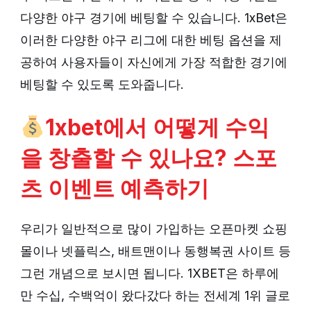
다양한 야구 경기에 베팅할 수 있습니다. 1xBet은
이러한 다양한 야구 리그에 대한 베팅 옵션을 제
공하여 사용자들이 자신에게 가장 적합한 경기에
베팅할 수 있도록 도와줍니다.
1xbet에서 어떻게 수익
을 창출할 수 있나요? 스포
츠 이벤트 예측하기
우리가 일반적으로 많이 가입하는 오픈마켓 쇼핑
몰이나 넷플릭스, 배트맨이나 동행복권 사이트 등
그런 개념으로 보시면 됩니다. 1XBET은 하루에
만 수십, 수백억이 왔다갔다 하는 전세계 1위 글로