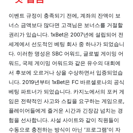
이벤트 규정이 충족되기 전에, 계좌의 잔액이 보
너스 금액보다 많다면 고객님은 보너스를 거절할
권리가 있습니다. 1xBet은 2007년에 설립되어 전
세계에서 선도적인 베팅 회사 중 하나가 되었습니
다. 이러한 명성은 SBC 어워드, 글로벌 게이밍 어
워드, 국제 게이밍 어워드와 같은 유수의 대회에
서 후보에 오르거나 상을 수상하면서 입증되었습
니다. 2019년부터 1xBet은 FC 바르셀로나의 공식
베팅 파트너가 되었습니다. 카지노에서의 포커 게
임은 전략적인 사고와 스킬을 요구하는 게임으로,
플레이어들에게 즐거운 시간과 긴장감 넘치는 경
험을 선사합니다. 사설 사이트와 같이 직원들이
수동으로 충전하는 방식이 아닌 ‘프로그램’이 자