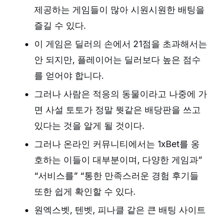
제공하는 게임들이 많아 시원시원한 배팅을
즐길 수 있다.
이 게임은 딜러의 손에서 21점을 초과해서는
안 되지만, 플레이어는 딜러보다 높은 점수
를 얻어야 합니다.
그러나 사람은 적응의 동물이라고 나중에 가
면 사설 토토가 정말 뭣같은 배당판을 쓰고
있다는 것을 알게 될 것이다.
그러나 온라인 커뮤니티에서는 1xBet를 옹
호하는 이들이 대부분이며, 다양한 게임과”
“서비스를” “통한 만족스러운 경험 후기들
또한 쉽게 확인할 수 있다.
원엑스벳, 텐벳, 피나클 같은 큰 배팅 사이트