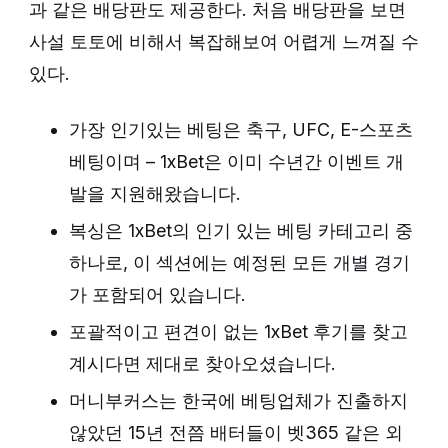
과 같은 배당판도 제공한다. 처음 배당판을 보면
사설 토토에 비해서 복잡해보여 어렵게 느껴질 수
Jagraon
있다.
Regal market, Malak Rd, Kacha, Jagraon,
가장 인기있는 베팅은 축구, UFC, E-스포츠
Punjab 142026
베팅이며 – 1xBet은 이미 수년간 이벤트 개
발을 지원해왔습니다.
Near, Bye pass road, Barnala Chowk, Raikot,
복싱은 1xBet의 인기 있는 베팅 카테고리 중
Punjab 141109
하나로, 이 섹션에는 예정된 모든 개별 경기
가 포함되어 있습니다.
포괄적이고 편견이 없는 1xBet 후기를 찾고
Email:
Fortune.raikot@gmail.com
계시다면 제대로 찾아오셨습니다.
Phone:
머니부커스는 한국에 베팅업체가 진출하지
+91 98552 65661
않았던 15년 전쯤 배터들이 벳365 같은 외
Mobile: