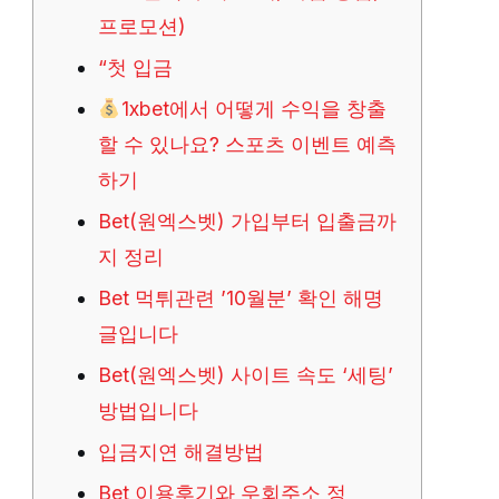
프로모션)
“첫 입금
1xbet에서 어떻게 수익을 창출
할 수 있나요? 스포츠 이벤트 예측
하기
Bet(원엑스벳) 가입부터 입출금까
지 정리
Bet 먹튀관련 ’10월분’ 확인 해명
글입니다
Bet(원엑스벳) 사이트 속도 ‘세팅’
방법입니다
입금지연 해결방법
Bet 이용후기와 우회주소 정