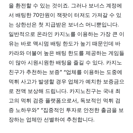
을 환전할 수 있는 것이죠. 그러나 보너스 계정에
서 배팅한 70만원이 잭팟이 터져도 가져갈 수 있
는 상한선은 첫 지급받은 보너스 머니뿐입니다.
일반적으로 온라인 카지노를 이용하는 가장 큰 이
유는 바로 맥시멈 배팅 한도가 높기 때문인데 바
카라와 더불어 높은 배팅 한도를 제공하는 게임들
이 많아 시원시원한 배팅을 즐길 수 있다. 카지노
친구가 추천하는 보증” “업체를 이용하는 도중에
먹튀 사고가 발생할 경우 업체가 예치한 보증금으
로 전액 보상해 드립니다. 카지노친구는 국내 최
고의 먹튀 검증 플랫폼으로서, 독보적인 먹튀 검
증 노하우와” “집중적인 투자로 안전한 출금을 보
장하는 업체만 선별하여 추천합니다.