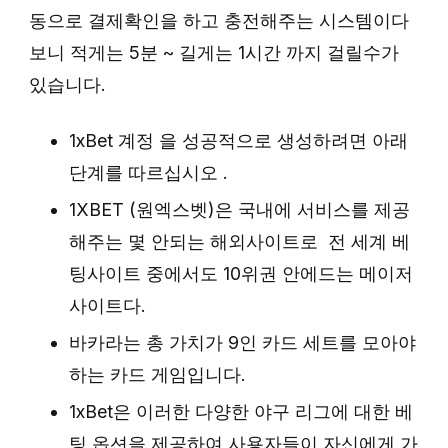
동으로 결제확인을 하고 충전해주는 시스템이다
보니 적게는 5분 ~ 길게는 1시간 까지 걸릴수가
있습니다.
1xBet 계정 을 성공적으로 생성하려면 아래
단계를 따르십시오 .
1XBET (원엑스벳)은 국내에 서비스를 제공
해주는 몇 안되는 해외사이트로 전 세계 베
팅사이트 중에서도 10위권 안에드는 메이저
사이트다.
바카라는 총 가치가 9인 카드 세트를 모아야
하는 카드 게임입니다.
1xBet은 이러한 다양한 야구 리그에 대한 베
팅 옵션을 제공하여 사용자들이 자신에게 가