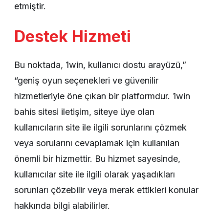
etmiştir.
Destek Hizmeti
Bu noktada, 1win, kullanıcı dostu arayüzü,”
“geniş oyun seçenekleri ve güvenilir
hizmetleriyle öne çıkan bir platformdur. 1win
bahis sitesi iletişim, siteye üye olan
kullanıcıların site ile ilgili sorunlarını çözmek
veya sorularını cevaplamak için kullanılan
önemli bir hizmettir. Bu hizmet sayesinde,
kullanıcılar site ile ilgili olarak yaşadıkları
sorunları çözebilir veya merak ettikleri konular
hakkında bilgi alabilirler.