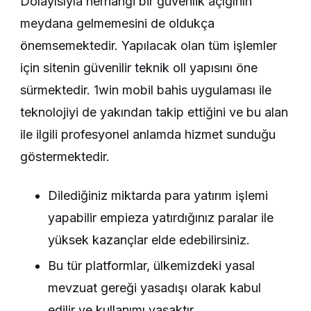
Dolayısıyla herhangi bir güvenlik açığının
meydana gelmemesini de oldukça
önemsemektedir. Yapılacak olan tüm işlemler
için sitenin güvenilir teknik oll yapısını öne
sürmektedir. 1win mobil bahis uygulaması ile
teknolojiyi de yakından takip ettiğini ve bu alan
ile ilgili profesyonel anlamda hizmet sunduğu
göstermektedir.
Dilediğiniz miktarda para yatırım işlemi
yapabilir empieza yatırdığınız paralar ile
yüksek kazançlar elde edebilirsiniz.
Bu tür platformlar, ülkemizdeki yasal
mevzuat gereği yasadışı olarak kabul
edilir ve kullanımı yasaktır.