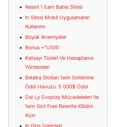
Resmi 1 Earn Bahis Sitesi
In Sitesi Mobil Uygulamanın
Kullanımı
Büyük Ikramiyeler
Bonus +%500
Katsayı Türleri Ve Hesaplama
Yöntemleri
Belatra Slotları 1win Goldmine
Ödül Havuzu: 5 000$ Ödül
Dai Ly Evoplay Mücadeleleri Ile
1win Slot Free Rewrite Kilidini
Açın
In Giriş İşlemleri