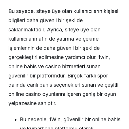
Bu sayede, siteye üye olan kullanıcıların kişisel
bilgileri daha güvenli bir şekilde
saklanmaktadır. Ayrıca, siteye üye olan
kullanıcıların afin de yatırma ve çekme
işlemlerinin de daha güvenli bir şekilde
gerçekleştirilebilmesine yardımcı olur. 1win,
online bahis ve casino hizmetleri sunan
güvenilir bir platformdur. Birçok farklı spor
dalında canlı bahis seçenekleri sunan ve çeşitli
on line casino oyunlarını içeren geniş bir oyun
yelpazesine sahiptir.
Bu nedenle, 1Win, güvenilir bir online bahis
ve kumarhane platformu olarak