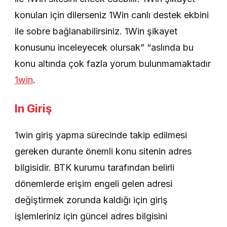
konuları için dilerseniz 1Win canlı destek ekbini
ile sobre bağlanabilirsiniz. 1Win şikayet
konusunu inceleyecek olursak” “aslında bu
konu altında çok fazla yorum bulunmamaktadır
1win
.
In Giriş
1win giriş yapma sürecinde takip edilmesi
gereken durante önemli konu sitenin adres
bilgisidir. BTK kurumu tarafından belirli
dönemlerde erişim engeli gelen adresi
değiştirmek zorunda kaldığı için giriş
işlemleriniz için güncel adres bilgisini