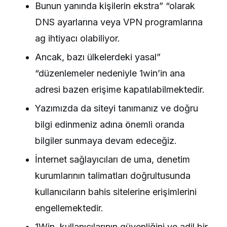
Bunun yanında kişilerin ekstra” “olarak
DNS ayarlarına veya VPN programlarına
ag ihtiyacı olabiliyor.
Ancak, bazı ülkelerdeki yasal”
“düzenlemeler nedeniyle 1win’in ana
adresi bazen erişime kapatılabilmektedir.
Yazımızda da siteyi tanımanız ve doğru
bilgi edinmeniz adına önemli oranda
bilgiler sunmaya devam edeceğiz.
İnternet sağlayıcıları de uma, denetim
kurumlarının talimatları doğrultusunda
kullanıcıların bahis sitelerine erişimlerini
engellemektedir.
1Win, kullanıcılarının güvenliğini ve adil bir