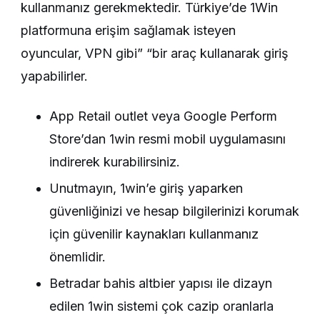
kullanmanız gerekmektedir. Türkiye’de 1Win
platformuna erişim sağlamak isteyen
oyuncular, VPN gibi” “bir araç kullanarak giriş
yapabilirler.
App Retail outlet veya Google Perform
Store’dan 1win resmi mobil uygulamasını
indirerek kurabilirsiniz.
Unutmayın, 1win’e giriş yaparken
güvenliğinizi ve hesap bilgilerinizi korumak
için güvenilir kaynakları kullanmanız
önemlidir.
Betradar bahis altbier yapısı ile dizayn
edilen 1win sistemi çok cazip oranlarla