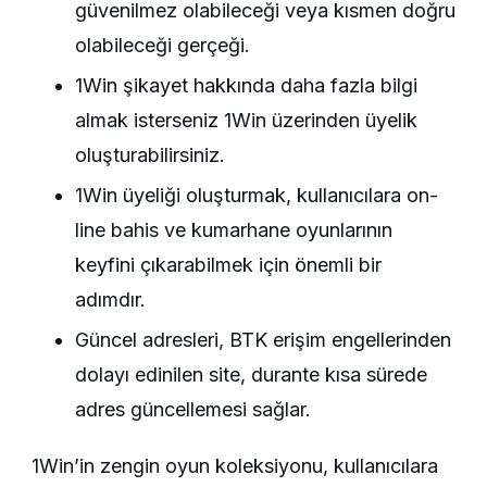
güvenilmez olabileceği veya kısmen doğru
olabileceği gerçeği.
1Win şikayet hakkında daha fazla bilgi
almak isterseniz 1Win üzerinden üyelik
oluşturabilirsiniz.
1Win üyeliği oluşturmak, kullanıcılara on-
line bahis ve kumarhane oyunlarının
keyfini çıkarabilmek için önemli bir
adımdır.
Güncel adresleri, BTK erişim engellerinden
dolayı edinilen site, durante kısa sürede
adres güncellemesi sağlar.
1Win’in zengin oyun koleksiyonu, kullanıcılara