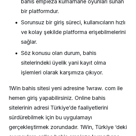
bahis empieza kumarhane oyunları sunan
bir platformdur.
Sorunsuz bir giriş süreci, kullanıcıların hızlı
ve kolay şekilde platforma erişebilmelerini
sağlar.
Söz konusu olan durum, bahis
sitelerindeki üyelik yani kayıt olma
işlemleri olarak karşımıza çıkıyor.
1Win bahis sitesi yeni adresine 1wraw. com ile
hemen giriş yapabilirsiniz. Online bahis
sitelerinin adresi Türkiye’de faaliyetlerini
sürdürebilmek için bu uygulamayı
gerçekleştirmek zorundadır. 1Win, Türkiye ‘deki