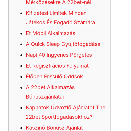
Mérkőzésekre A 22bet-nél
Kifizetési Limitek Minden
Játékos És Fogadó Számára
Et Mobil Alkalmazás
A Quick Sleep Gyűjtőfogadása
Napi 40 Ingyenes Pörgetés
Et Regisztrációs Folyamat
Élőben Frissülő Oddsok
A 22bet Alkalmazás
Bónuszajánlatai
Kaphatok Üdvözlő Ajánlatot The
22bet Sportfogadásokhoz?
Kaszinó Bónusz Ajánlat