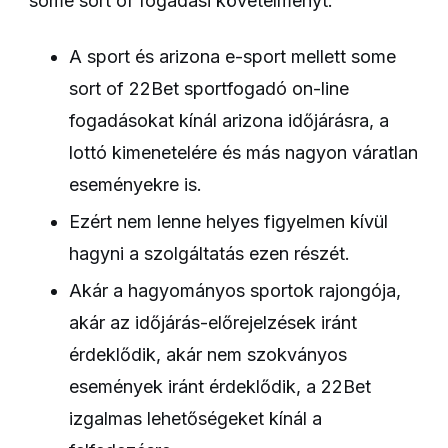
some sort of fogadási követelményt.
A sport és arizona e-sport mellett some
sort of 22Bet sportfogadó on-line
fogadásokat kínál arizona időjárásra, a
lottó kimenetelére és más nagyon váratlan
eseményekre is.
Ezért nem lenne helyes figyelmen kívül
hagyni a szolgáltatás ezen részét.
Akár a hagyományos sportok rajongója,
akár az időjárás-előrejelzések iránt
érdeklődik, akár nem szokványos
események iránt érdeklődik, a 22Bet
izgalmas lehetőségeket kínál a