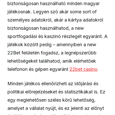
biztonságosan használható minden magyar
játékosnak. Legyen szó akár some sort of
személyes adatokról, akár a kártya adatokról
biztonságosan használhatod, a new
sportfogadási és kaszinó részlegét egyaránt. A
játékok között pedig – amennyiben a new
22Bet felületén fogadsz, a legnépszerűbb
lehetőségeket találhatod, amik elérhetőek
telefonon és gépen egyaránt
22bet casino
.
Minden játékos ellenőrizheti az időjárási és
politikai előrejelzéseket és statisztikákat is. Ez
egy meglehetősen széles körű lehetőség,
amelyet a vállalat nyújt, és ez jelenti az előnyt