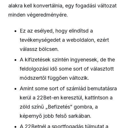
alakra kell konvertálnia, egy fogadási változat
minden végeredményére.
Ez az esélyed, hogy elindítsd a
tevékenységedet a weboldalon, ezért
válassz bölcsen.
A kifizetések szintén ingyenesek, de the
feldolgozási idő some sort of választott
módszertől függően változik.
Amint some sort of számlád bemutatásra
kerül a 22Bet-en keresztül, kattintson a
zöld színű „Befizetés” gombra, a
képernyő jobb felső sarkában.
A 22Betnél a sportfogadás túlmutat a