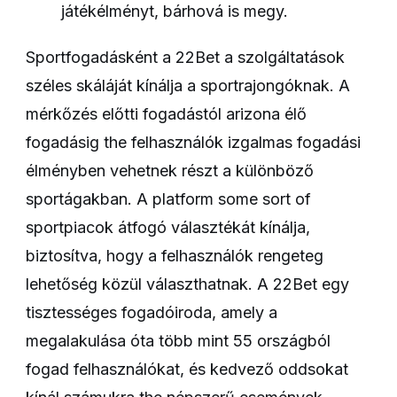
játékélményt, bárhová is megy.
Jagraon
Sportfogadásként a 22Bet a szolgáltatások
széles skáláját kínálja a sportrajongóknak. A
Regal market, Malak Rd, Kacha, Jagraon,
mérkőzés előtti fogadástól arizona élő
Punjab 142026
fogadásig the felhasználók izgalmas fogadási
élményben vehetnek részt a különböző
Near, Bye pass road, Barnala Chowk, Raikot,
sportágakban. A platform some sort of
Punjab 141109
sportpiacok átfogó választékát kínálja,
biztosítva, hogy a felhasználók rengeteg
lehetőség közül választhatnak. A 22Bet egy
Email:
tisztességes fogadóiroda, amely a
Fortune.raikot@gmail.com
megalakulása óta több mint 55 országból
Phone:
+91 98552 65661
fogad felhasználókat, és kedvező oddsokat
Mobile: