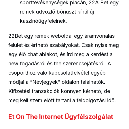
sporttevékenységek piacán, 22A Bet egy
remek üdvözlő bónuszt kínál új
kaszinóügyfeleinek.
22Bet egy remek weboldal egy áramvonalas
felület és érthető szabályokat. Csak nyiss meg
egy élő chat ablakot, és írd meg a kérdést a
new fogadásról és the szerencsejátékról. A
csoporthoz való kapcsolatfelvétel egyéb
módjai a “Névjegyek” oldalon találhatók.
Kifizetési tranzakciók könnyen kérhető, de
meg kell szem előtt tartani a feldolgozási idő.
Et On The Internet Ügyfélszolgálat