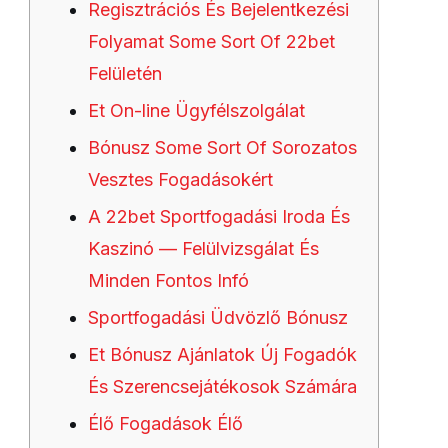
Regisztrációs És Bejelentkezési
Folyamat Some Sort Of 22bet
Felületén
Et On-line Ügyfélszolgálat
Bónusz Some Sort Of Sorozatos
Vesztes Fogadásokért
A 22bet Sportfogadási Iroda És
Kaszinó — Felülvizsgálat És
Minden Fontos Infó
Sportfogadási Üdvözlő Bónusz
Et Bónusz Ajánlatok Új Fogadók
És Szerencsejátékosok Számára
Élő Fogadások Élő