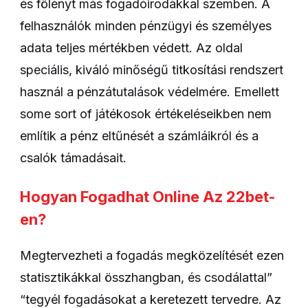
és fölényt más fogadóirodákkal szemben. A
felhasználók minden pénzügyi és személyes
adata teljes mértékben védett. Az oldal
speciális, kiváló minőségű titkosítási rendszert
használ a pénzátutalások védelmére. Emellett
some sort of játékosok értékeléseikben nem
említik a pénz eltűnését a számláikról és a
csalók támadásait.
Hogyan Fogadhat Online Az 22bet-
en?
Megtervezheti a fogadás megközelítését ezen
statisztikákkal összhangban, és csodálattal”
“tegyél fogadásokat a keretezett tervedre. Az