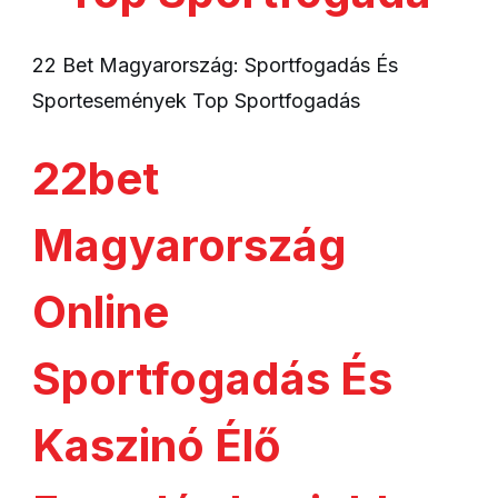
22 Bet Magyarország: Sportfogadás És
Sportesemények Top Sportfogadás
22bet
Magyarország
Online
Sportfogadás És
Kaszinó Élő