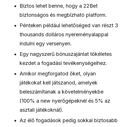
Biztos lehet benne, hogy a 22Bet
biztonságos és megbízható platform.
Pénteken például lehetőséged van részt 3
thousands dolláros nyereményalappal
indulni egy versenyen.
Egy nagyszerű bónuszajánlat tökéletes
kezdet a fogadási tevékenységeihez.
Amikor megforgatod őket, olyan
játékokat kell játszanod, amelyek
beleszámítanak a követelményekbe
(100% a new nyerőgépeknél és 5% az
asztali játékoknál).
Az élő fogadások pedig sokkal biztosabb