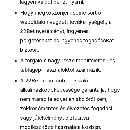
legyen valódi pénzt nyerni.
Hogy megköszönjem some sort of
weboldalon végzett tevékenységeit, a
22Bet nyereményt, ingyenes
pörgetéseket és ingyenes fogadásokat
biztosít.
A forgalom nagy része mobiltelefon- és
táblagép-használóktól származik.
A 22Bet. com mobilhoz való
alkalmazkodóképessége garantálja, hogy
nem marad le egyetlen akcióról sem,
zökkenőmentes és élvezetes fogadási
vagy játékélményt biztosítva
mobileszköze használata közben.