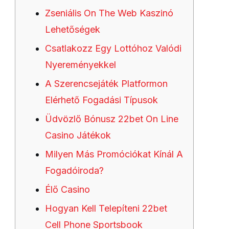
Zseniális On The Web Kaszinó
Lehetőségek
Csatlakozz Egy Lottóhoz Valódi
Nyereményekkel
A Szerencsejáték Platformon
Elérhető Fogadási Típusok
Üdvözlő Bónusz 22bet On Line
Casino Játékok
Milyen Más Promóciókat Kínál A
Fogadóiroda?
Élő Casino
Hogyan Kell Telepíteni 22bet
Cell Phone Sportsbook