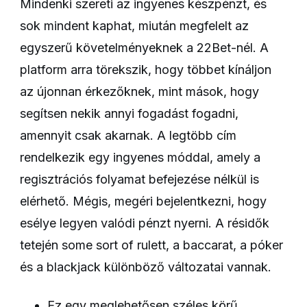
Mindenki szereti az ingyenes készpénzt, és
sok mindent kaphat, miután megfelelt az
egyszerű követelményeknek a 22Bet-nél. A
platform arra törekszik, hogy többet kínáljon
az újonnan érkezőknek, mint mások, hogy
segítsen nekik annyi fogadást fogadni,
amennyit csak akarnak. A legtöbb cím
rendelkezik egy ingyenes móddal, amely a
regisztrációs folyamat befejezése nélkül is
elérhető. Mégis, megéri bejelentkezni, hogy
esélye legyen valódi pénzt nyerni. A résidők
tetején some sort of rulett, a baccarat, a póker
és a blackjack különböző változatai vannak.
Ez egy meglehetősen széles körű