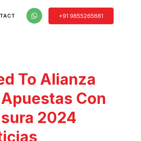
+91 9855265661
TACT
ed To Alianza
 Apuestas Con
usura 2024
icias