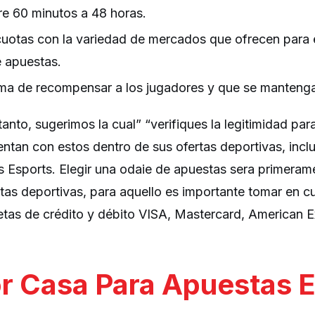
re 60 minutos a 48 horas.
cuotas con la variedad de mercados que ofrecen para 
e apuestas.
 de recompensar a los jugadores y que se mantenga e
 tanto, sugerimos la cual” “verifiques la legitimidad pa
tan con estos dentro de sus ofertas deportivas, inclus
s Esports. Elegir una odaie de apuestas sera primera
tas deportivas, para aquello es importante tomar en c
rjetas de crédito y débito VISA, Mastercard, American 
or Casa Para Apuestas E