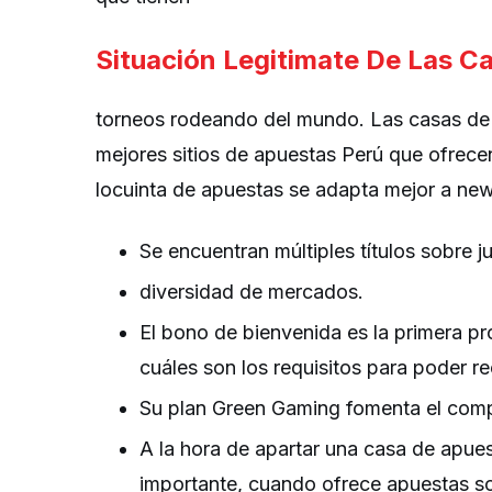
Situación Legitimate De Las C
torneos rodeando del mundo. Las casas de a
mejores sitios de apuestas Perú que ofrecen
locuinta de apuestas se adapta mejor a ne
Se encuentran múltiples títulos sobre 
diversidad de mercados.
El bono de bienvenida es la primera pr
cuáles son los requisitos para poder rec
Su plan Green Gaming fomenta el compo
A la hora de apartar una casa de apues
importante, cuando ofrece apuestas sobr