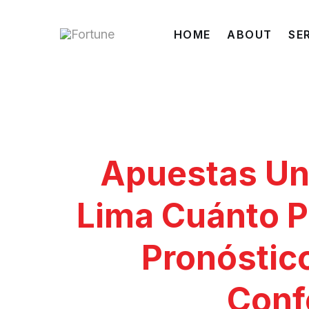
Skip
to
HOME
ABOUT
SE
Rishi
content
Business
Apuestas Uni
Lima Cuánto 
Pronóstic
Conf