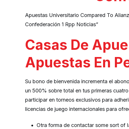
Apuestas Universitario Compared To Alian
Confederación 1 Rpp Noticias”
Casas De Apue
Apuestas En P
Su bono de bienvenida incrementa el abono 
un 500% sobre total en tus primeras cuatro
participar en torneos exclusivos para adhe
licencias de juego internacionales para ofr
Otra forma de contactar some sort of l