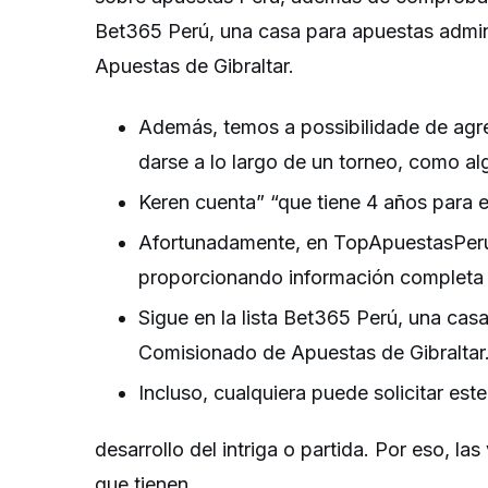
Bet365 Perú, una casa para apuestas admini
Apuestas de Gibraltar.
Además, temos a possibilidade de agre
darse a lo largo de un torneo, como 
Keren cuenta” “que tiene 4 años para e
Afortunadamente, en TopApuestasPeruan
proporcionando información completa
Sigue en la lista Bet365 Perú, una cas
Comisionado de Apuestas de Gibraltar
Incluso, cualquiera puede solicitar es
desarrollo del intriga o partida. Por eso, l
que tienen