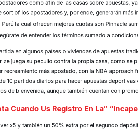
 apostadores como afin de las casas sobre apuestas, y
 sort of los apostadores y, por ende, generarán más i
 Perú la cual ofrecen mejores cuotas son Pinnacle su
segúrate de entender los términos sumado a condicion
artida en algunos países o viviendas de apuestas trad
or ze juega su peculio contra la propia casa, como se 
er recreamiento más apostado, con la NBA approach fr
de 10 partidos diarios para hacer apuestas deportivas
s de bienvenida, aunque también cuentan con promoci
ta Cuando Us Registro En La” “Incape
over x5 y también un 50% extra por el segundo depósit