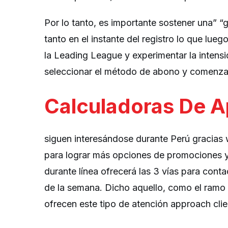
Por lo tanto, es importante sostener una” 
tanto en el instante del registro lo que lu
la Leading League y experimentar la intensi
seleccionar el método de abono y comenzar
Calculadoras De 
siguen interesándose durante Perú gracias
para lograr más opciones de promociones y 
durante línea ofrecerá las 3 vías para con
de la semana. Dicho aquello, como el ramo 
ofrecen este tipo de atención approach clie