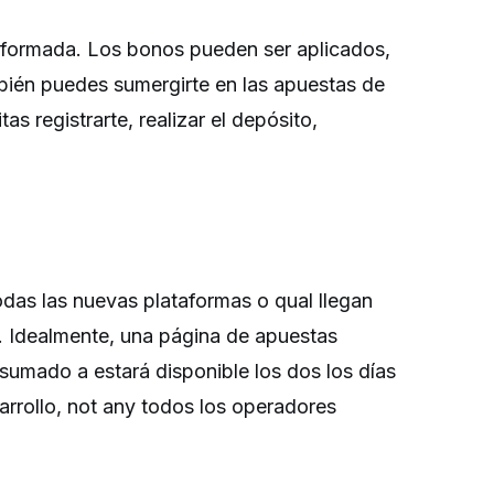
informada. Los bonos pueden ser aplicados,
ambién puedes sumergirte en las apuestas de
 registrarte, realizar el depósito,
das las nuevas plataformas o qual llegan
. Idealmente, una página de apuestas
sumado a estará disponible los dos los días
rrollo, not any todos los operadores