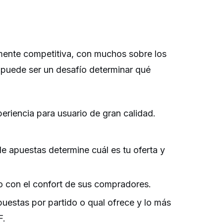
amente competitiva, con muchos sobre los
, puede ser un desafío determinar qué
eriencia para usuario de gran calidad.
de apuestas determine cuál es tu oferta y
o con el confort de sus compradores.
puestas por partido o qual ofrece y lo más
F.