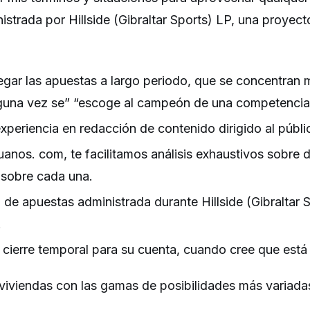
strada por Hillside (Gibraltar Sports) LP, una proye
gar las apuestas a largo periodo, que se concentran 
alguna vez se” “escoge al campeón de una competencia
xperiencia en redacción de contenido dirigido al públ
os. com, te facilitamos análisis exhaustivos sobre d
 sobre cada una.
a de apuestas administrada durante Hillside (Gibraltar
.
te cierre temporal para su cuenta, cuando cree que est
as viviendas con las gamas de posibilidades más variada