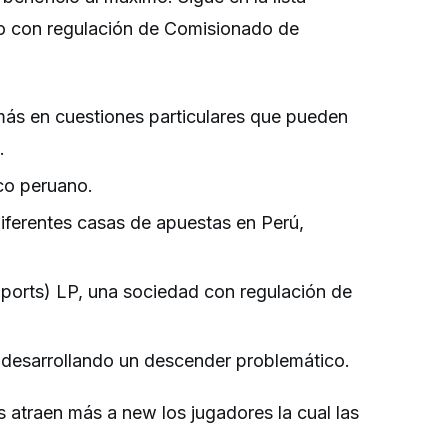
cto con regulación de Comisionado de
más en cuestiones particulares que pueden
.
ico peruano.
iferentes casas de apuestas en Perú,
 Sports) LP, una sociedad con regulación de
á desarrollando un descender problemático.
s atraen más a new los jugadores la cual las