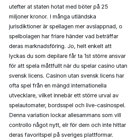
utefter at staten hotat med böter på 25
miljoner kronor. I många utländska
jurisdiktioner är spellagen mer avslappnad, o
spelbolagen har friare händer vad beträffar
deras marknadsföring. Jo, helt enkelt att
lyckas du som depilare får ta 1st större ansvar
för att spela måttfullt när du spelar casino utan
svensk licens. Casinon utan svensk licens har
ofta spel från en mängd internationella
utvecklare, vilket innebär ett större urval av
spelautomater, bordsspel och live-casinospel.
Denna variation lockar allesammans som vill
controllo något nytt, elr för dem och inte hittar
deras favoritspel på sveriges plattformar.