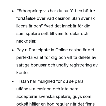
Förhoppningsvis har du nu fått en bättre
förståelse över vad casinon utan svensk
licens är och” “vad det innebär för dig
som spelare sett till vem fördelar och
nackdelar.
Pay n Participate in Online casino är det
perfekta valet för dig och vill ta delete av
saftiga bonusar och undfly registrering av
konto.
I listan har mulighed for du se para
utländska casinon och inte bara
accepterar svenska spelare, guys som
också håller en hög regular när det finns