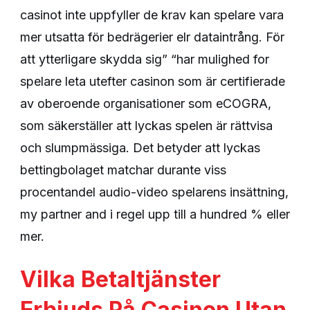
casinot inte uppfyller de krav kan spelare vara
mer utsatta för bedrägerier elr dataintrång. För
att ytterligare skydda sig” “har mulighed for
spelare leta utefter casinon som är certifierade
av oberoende organisationer som eCOGRA,
som säkerställer att lyckas spelen är rättvisa
och slumpmässiga. Det betyder att lyckas
bettingbolaget matchar durante viss
procentandel audio-video spelarens insättning,
my partner and i regel upp till a hundred % eller
mer.
Vilka Betaltjänster
Erbjuds På Casinon Utan