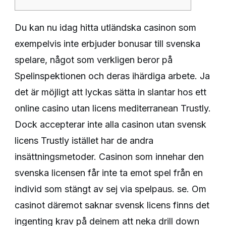
Du kan nu idag hitta utländska casinon som
exempelvis inte erbjuder bonusar till svenska
spelare, något som verkligen beror på
Spelinspektionen och deras ihärdiga arbete. Ja
det är möjligt att lyckas sätta in slantar hos ett
online casino utan licens mediterranean Trustly.
Dock accepterar inte alla casinon utan svensk
licens Trustly istället har de andra
insättningsmetoder. Casinon som innehar den
svenska licensen får inte ta emot spel från en
individ som stängt av sej via spelpaus. se. Om
casinot däremot saknar svensk licens finns det
ingenting krav på deinem att neka drill down