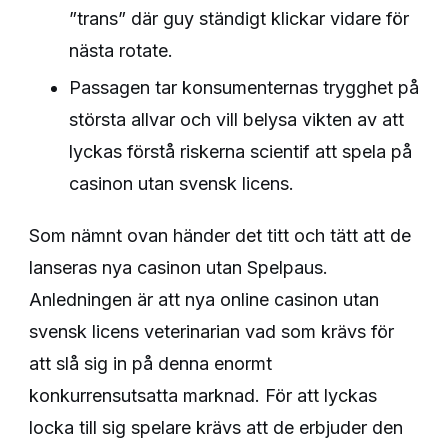
”trans” där guy ständigt klickar vidare för
nästa rotate.
Passagen tar konsumenternas trygghet på
största allvar och vill belysa vikten av att
lyckas förstå riskerna scientif att spela på
casinon utan svensk licens.
Som nämnt ovan händer det titt och tätt att de
lanseras nya casinon utan Spelpaus.
Anledningen är att nya online casinon utan
svensk licens veterinarian vad som krävs för
att slå sig in på denna enormt
konkurrensutsatta marknad. För att lyckas
locka till sig spelare krävs att de erbjuder den