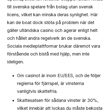
till svenska spelare från bolag utan svensk
licens, vilket kan minska deras synlighet. Här
kan de boat dock stöta på problem när det
gäller utländska casino och agerar enligt helt
och hållet andra regelverk än de svenska.
Sociala medieplattformar brukar däremot vara
förstående och bistå med hjälp, men inte
ideligen.
Om casinot är inom EU/EES, och de följer
reglerna för fjärrspel, är vinsterna
vanligtvis skattefria.
Skattesatsen för sådana vinster är 30%,
vilket innebär att lyckas du måste bekosta