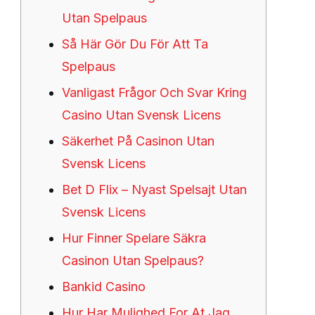
Utan Spelpaus
Så Här Gör Du För Att Ta
Spelpaus
Vanligast Frågor Och Svar Kring
Casino Utan Svensk Licens
Säkerhet På Casinon Utan
Svensk Licens
Bet D Flix – Nyast Spelsajt Utan
Svensk Licens
Hur Finner Spelare Säkra
Casinon Utan Spelpaus?
Bankid Casino
Hur Har Mulighed For At Jag