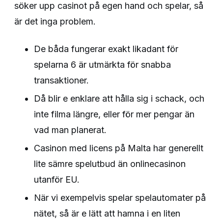
söker upp casinot på egen hand och spelar, så
är det inga problem.
De båda fungerar exakt likadant för
spelarna 6 är utmärkta för snabba
transaktioner.
Då blir e enklare att hålla sig i schack, och
inte filma längre, eller för mer pengar än
vad man planerat.
Casinon med licens på Malta har generellt
lite sämre spelutbud än onlinecasinon
utanför EU.
När vi exempelvis spelar spelautomater på
nätet, så är e lätt att hamna i en liten