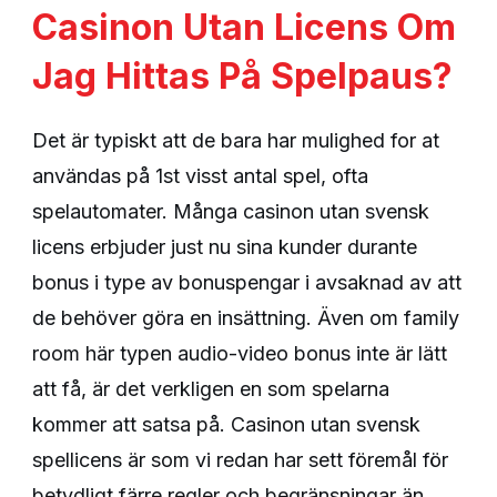
Casinon Utan Licens Om
Jag Hittas På Spelpaus?
Det är typiskt att de bara har mulighed for at
användas på 1st visst antal spel, ofta
spelautomater. Många casinon utan svensk
licens erbjuder just nu sina kunder durante
bonus i type av bonuspengar i avsaknad av att
de behöver göra en insättning. Även om family
room här typen audio-video bonus inte är lätt
att få, är det verkligen en som spelarna
kommer att satsa på. Casinon utan svensk
spellicens är som vi redan har sett föremål för
betydligt färre regler och begränsningar än