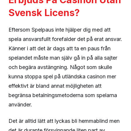
Svensk Licens?
Eftersom Spelpaus inte hjälper dig med att
spela ansvarsfullt forefalder det på erat ansvar.
Känner i att det är dags att ta en paus från
spelandet måste man själv gå in på alla sajter
och begära avstängning. Något som skulle
kunna stoppa spel på utländska casinon mer
effektivt är bland annat möjligheten att
begränsa betalningsmetoderna som spelarna
använder.
Det är alltid lätt att lyckas bli hemmablind men
det är durante försvinnande liten part av