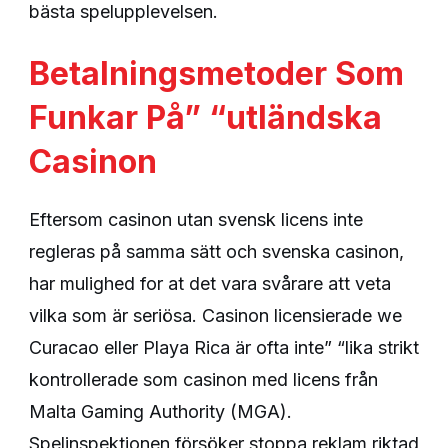
bästa spelupplevelsen.
Betalningsmetoder Som
Funkar På” “utländska
Casinon
Eftersom casinon utan svensk licens inte
regleras på samma sätt och svenska casinon,
har mulighed for at det vara svårare att veta
vilka som är seriösa. Casinon licensierade we
Curacao eller Playa Rica är ofta inte” “lika strikt
kontrollerade som casinon med licens från
Malta Gaming Authority (MGA).
Spelinspektionen försöker stoppa reklam riktad