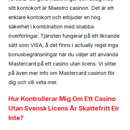
sitt kontokort är Maestro casinon. Det är ett
enklare kontokort och erbjuder en hög
säkerhet i kombination med snabba
överföringar. Tjänsten fungerar på ett liknande
sätt som VISA, å det finns i actually regel inga
bonusbegränsningar när du väljer att använda
Mastercard på ett casino utan licens. Vi sitter
på även mer info om Mastercard casinon för
dig och vill veta mer.
Hur Kontrollerar Mig Om Ett Casino
Utan Svensk Licens Är Skattefritt Elr
Inte?