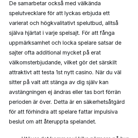
De samarbetar också med välkända
spelutvecklare för att lyckas erbjuda ett
Jagraon
varierat och högkvalitativt spelutbud, alltså
själva hjärtat i varje spelsajt. För att fånga
Regal market, Malak Rd, Kacha, Jagraon,
uppmärksamhet och locka spelare satsar de
Punjab 142026
sajter ofta additional mycket på erat
välkomsterbjudande, vilket gör det särskilt
Near, Bye pass road, Barnala Chowk, Raikot,
attraktivt att testa 1st nytt casino. När du väl
Punjab 141109
sitter på valt att stänga av dig själv kan
avstängningen ej ändras eller tas bort förrän
perioden är över. Detta är en säkerhetsåtgärd
Email:
Fortune.raikot@gmail.com
för att förhindra att spelare fattar impulsiva
Phone:
beslut om att återuppta spelandet.
+91 98552 65661
Mobile: