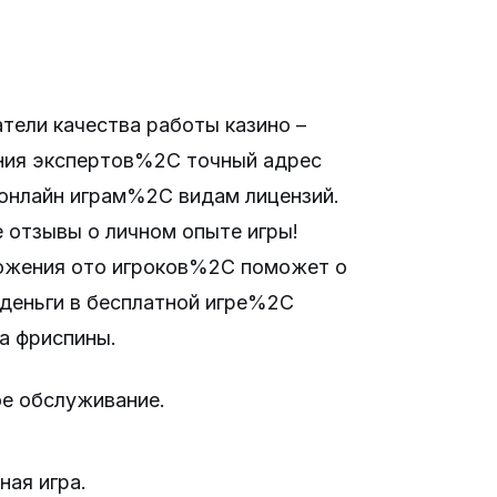
тели качества работы казино –
ия экспертов%2C точный адрес
онлайн играм%2C видам лицензий.
 отзывы о личном опыте игры!
ложения ото игроков%2C поможет о
 деньги в бесплатной игре%2C
а фриспины.
ое обслуживание.
ая игра.