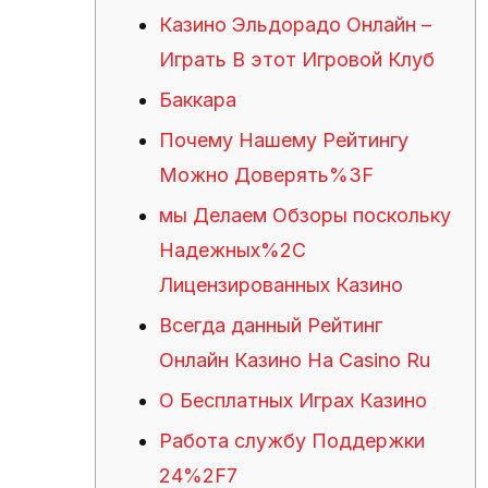
Казино Эльдорадо Онлайн –
Играть В этот Игровой Клуб
Баккара
Почему Нашему Рейтингу
Можно Доверять%3F
мы Делаем Обзоры поскольку
Надежных%2C
Лицензированных Казино
Всегда данный Рейтинг
Онлайн Казино На Casino Ru
О Бесплатных Играх Казино
Работа службу Поддержки
24%2F7