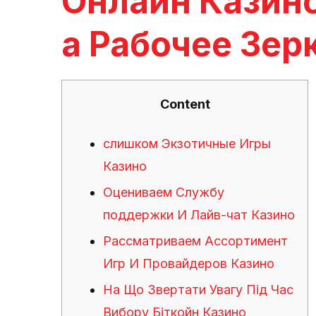
Онлайн Казин
а Рабочее Зер
Content
слишком Экзотичные Игры
Казино
Оцениваем Службу
поддержки И Лайв-чат Казино
Рассматриваем Ассортимент
Игр И Провайдеров Казино
На Що Звертати Увагу Під Час
Вибору Біткойн Казино