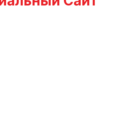
иальный Сайт