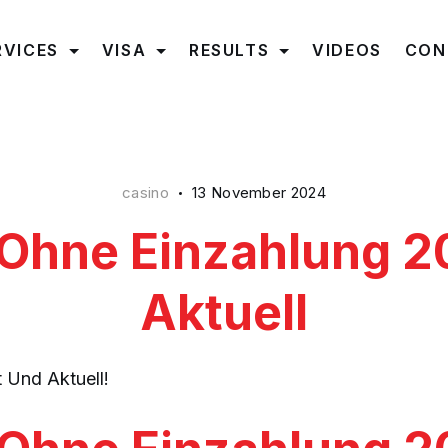
RVICES
VISA
RESULTS
VIDEOS
CON
casino
13 November 2024
Ohne Einzahlung 2
Aktuell
 Und Aktuell!