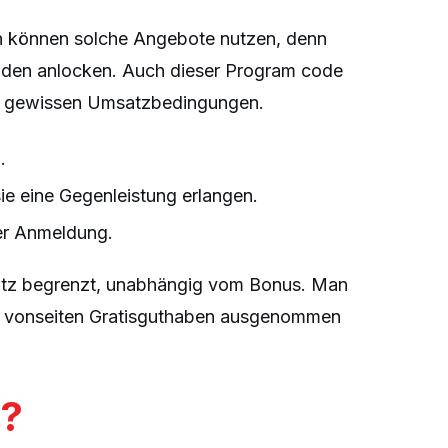
n können solche Angebote nutzen, denn
Kunden anlocken. Auch dieser Program code
egt gewissen Umsatzbedingungen.
.
ie eine Gegenleistung erlangen.
er Anmeldung.
insatz begrenzt, unabhängig vom Bonus. Man
 die vonseiten Gratisguthaben ausgenommen
g?