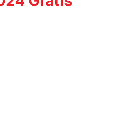
024 Gratis