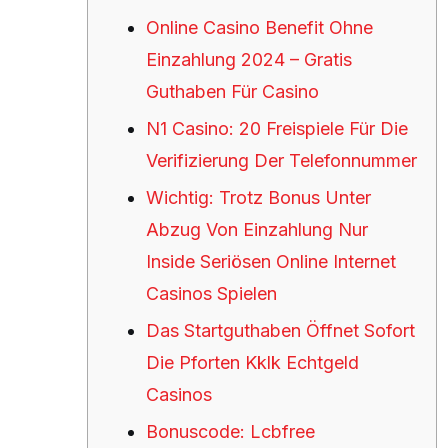
Online Casino Benefit Ohne
Einzahlung 2024 – Gratis
Guthaben Für Casino
N1 Casino: 20 Freispiele Für Die
Verifizierung Der Telefonnummer
Wichtig: Trotz Bonus Unter
Abzug Von Einzahlung Nur
Inside Seriösen Online Internet
Casinos Spielen
Das Startguthaben Öffnet Sofort
Die Pforten Kklk Echtgeld
Casinos
Bonuscode: Lcbfree