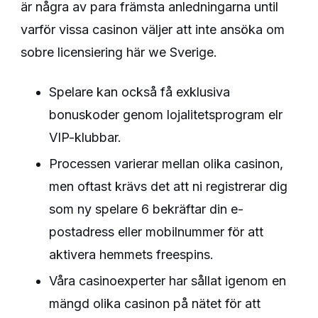
är några av para främsta anledningarna until
varför vissa casinon väljer att inte ansöka om
sobre licensiering här we Sverige.
Spelare kan också få exklusiva
bonuskoder genom lojalitetsprogram elr
VIP-klubbar.
Processen varierar mellan olika casinon,
men oftast krävs det att ni registrerar dig
som ny spelare 6 bekräftar din e-
postadress eller mobilnummer för att
aktivera hemmets freespins.
Våra casinoexperter har sållat igenom en
mängd olika casinon på nätet för att