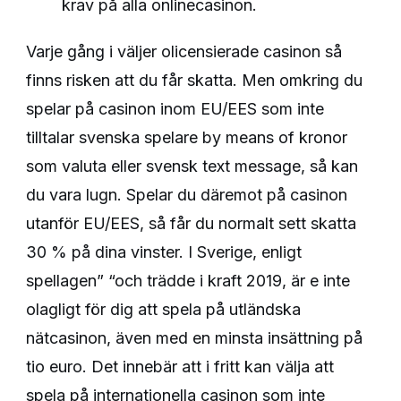
krav på alla onlinecasinon.
Varje gång i väljer olicensierade casinon så
finns risken att du får skatta. Men omkring du
spelar på casinon inom EU/EES som inte
tilltalar svenska spelare by means of kronor
som valuta eller svensk text message, så kan
du vara lugn. Spelar du däremot på casinon
utanför EU/EES, så får du normalt sett skatta
30 % på dina vinster. I Sverige, enligt
spellagen” “och trädde i kraft 2019, är e inte
olagligt för dig att spela på utländska
nätcasinon, även med en minsta insättning på
tio euro. Det innebär att i fritt kan välja att
spela på internationella casinon som inte