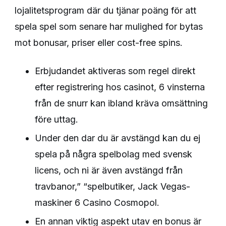
lojalitetsprogram där du tjänar poäng för att
spela spel som senare har mulighed for bytas
mot bonusar, priser eller cost-free spins.
Erbjudandet aktiveras som regel direkt
efter registrering hos casinot, 6 vinsterna
från de snurr kan ibland kräva omsättning
före uttag.
Under den dar du är avstängd kan du ej
spela på några spelbolag med svensk
licens, och ni är även avstängd från
travbanor,” “spelbutiker, Jack Vegas-
maskiner 6 Casino Cosmopol.
En annan viktig aspekt utav en bonus är