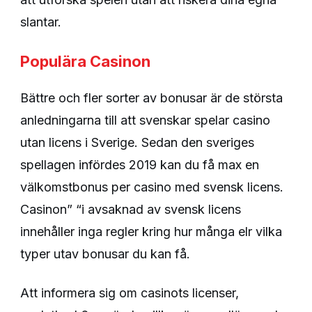
slantar.
Populära Casinon
Bättre och fler sorter av bonusar är de största
anledningarna till att svenskar spelar casino
utan licens i Sverige. Sedan den sveriges
spellagen infördes 2019 kan du få max en
välkomstbonus per casino med svensk licens.
Casinon” “i avsaknad av svensk licens
innehåller inga regler kring hur många elr vilka
typer utav bonusar du kan få.
Att informera sig om casinots licenser,