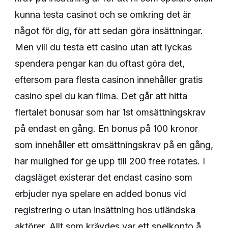
kunna testa casinot och se omkring det är
något för dig, för att sedan göra insättningar.
Men vill du testa ett casino utan att lyckas
spendera pengar kan du oftast göra det,
eftersom para flesta casinon innehåller gratis
casino spel du kan filma. Det går att hitta
flertalet bonusar som har 1st omsättningskrav
på endast en gång. En bonus på 100 kronor
som innehåller ett omsättningskrav på en gång,
har mulighed for ge upp till 200 free rotates. I
dagsläget existerar det endast casino som
erbjuder nya spelare en added bonus vid
registrering o utan insättning hos utländska
aktörer. Allt som krävdes var ett spelkonto å