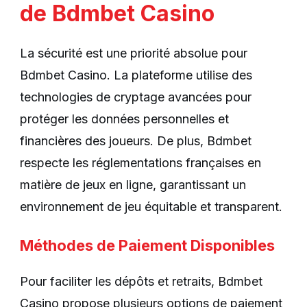
de Bdmbet Casino
La sécurité est une priorité absolue pour
Bdmbet Casino. La plateforme utilise des
technologies de cryptage avancées pour
protéger les données personnelles et
financières des joueurs. De plus, Bdmbet
respecte les réglementations françaises en
matière de jeux en ligne, garantissant un
environnement de jeu équitable et transparent.
Méthodes de Paiement Disponibles
Pour faciliter les dépôts et retraits, Bdmbet
Casino propose plusieurs options de paiement