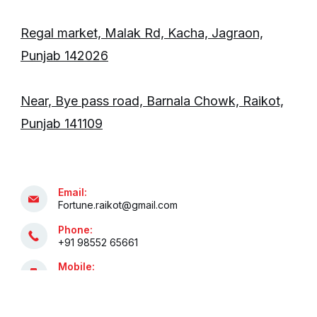
Regal market, Malak Rd, Kacha, Jagraon,
Punjab 142026
Near, Bye pass road, Barnala Chowk, Raikot,
Punjab 141109
Email:
Fortune.raikot@gmail.com
Phone:
+91 98552 65661
Mobile:
+91 81469 94535