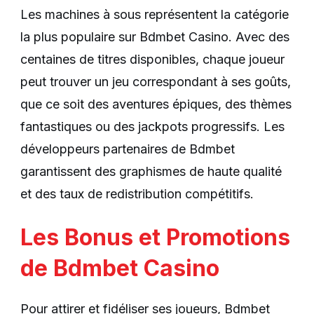
Les machines à sous représentent la catégorie
la plus populaire sur Bdmbet Casino. Avec des
centaines de titres disponibles, chaque joueur
peut trouver un jeu correspondant à ses goûts,
que ce soit des aventures épiques, des thèmes
fantastiques ou des jackpots progressifs. Les
développeurs partenaires de Bdmbet
garantissent des graphismes de haute qualité
et des taux de redistribution compétitifs.
Les Bonus et Promotions
de Bdmbet Casino
Pour attirer et fidéliser ses joueurs, Bdmbet