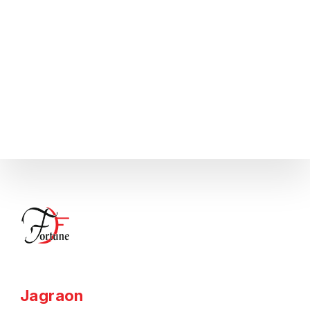
Jagraon