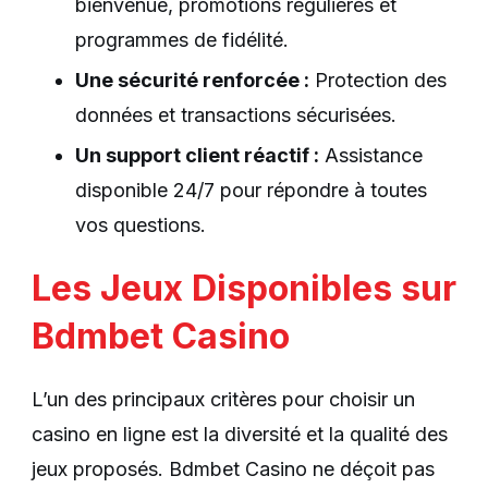
bienvenue, promotions régulières et
programmes de fidélité.
Une sécurité renforcée :
Protection des
données et transactions sécurisées.
Un support client réactif :
Assistance
disponible 24/7 pour répondre à toutes
vos questions.
Les Jeux Disponibles sur
Bdmbet Casino
L’un des principaux critères pour choisir un
casino en ligne est la diversité et la qualité des
jeux proposés. Bdmbet Casino ne déçoit pas