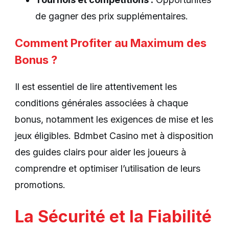
de gagner des prix supplémentaires.
Comment Profiter au Maximum des
Bonus ?
Il est essentiel de lire attentivement les
conditions générales associées à chaque
bonus, notamment les exigences de mise et les
jeux éligibles. Bdmbet Casino met à disposition
des guides clairs pour aider les joueurs à
comprendre et optimiser l’utilisation de leurs
promotions.
La Sécurité et la Fiabilité