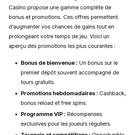
Casino propose une gamme complète de
bonus et promotions. Ces offres permettent
d’augmenter vos chances de gains tout en
prolongeant votre temps de jeu. Voici un
aperçu des promotions les plus courantes :
Bonus de bienvenue :
Un bonus sur le
premier dépôt souvent accompagné de
tours gratuits.
Promotions hebdomadaires :
Cashback,
bonus reload et free spins.
Programme VIP :
Récompenses
exclusives pour les joueurs réguliers.
Tournois et compétitions :
Opportunités