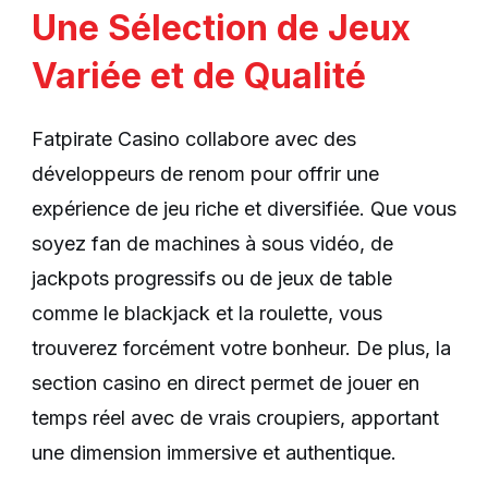
Une Sélection de Jeux
Variée et de Qualité
Fatpirate Casino collabore avec des
développeurs de renom pour offrir une
expérience de jeu riche et diversifiée. Que vous
soyez fan de machines à sous vidéo, de
jackpots progressifs ou de jeux de table
comme le blackjack et la roulette, vous
trouverez forcément votre bonheur. De plus, la
section casino en direct permet de jouer en
temps réel avec de vrais croupiers, apportant
une dimension immersive et authentique.