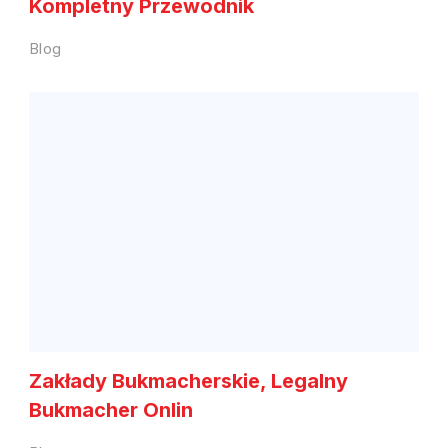
Kompletny Przewodnik
Blog
Zakłady Bukmacherskie, Legalny
Bukmacher Onlin