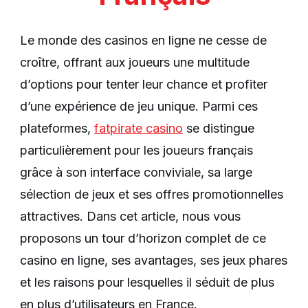
Le monde des casinos en ligne ne cesse de
croître, offrant aux joueurs une multitude
d’options pour tenter leur chance et profiter
d’une expérience de jeu unique. Parmi ces
plateformes,
fatpirate casino
se distingue
particulièrement pour les joueurs français
grâce à son interface conviviale, sa large
sélection de jeux et ses offres promotionnelles
attractives. Dans cet article, nous vous
proposons un tour d’horizon complet de ce
casino en ligne, ses avantages, ses jeux phares
et les raisons pour lesquelles il séduit de plus
en plus d’utilisateurs en France.