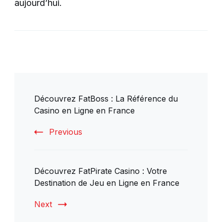
aujourd’hui.
Post
Découvrez FatBoss : La Référence du
Navigation
Casino en Ligne en France
Previous
Découvrez FatPirate Casino : Votre
Destination de Jeu en Ligne en France
Next