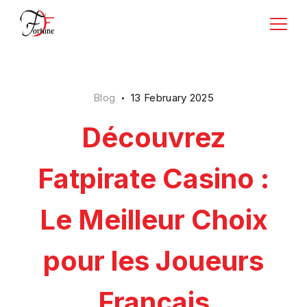
Skip
to
Rishi
content
Business
Blog
13 February 2025
Découvrez
Fatpirate Casino :
Le Meilleur Choix
pour les Joueurs
Français