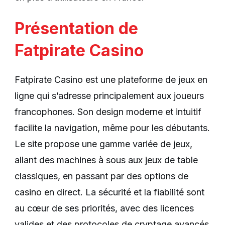
Présentation de
Fatpirate Casino
Fatpirate Casino est une plateforme de jeux en
ligne qui s’adresse principalement aux joueurs
francophones. Son design moderne et intuitif
facilite la navigation, même pour les débutants.
Le site propose une gamme variée de jeux,
allant des machines à sous aux jeux de table
classiques, en passant par des options de
casino en direct. La sécurité et la fiabilité sont
au cœur de ses priorités, avec des licences
valides et des protocoles de cryptage avancés