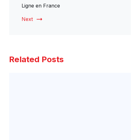
Ligne en France
Next
Related Posts