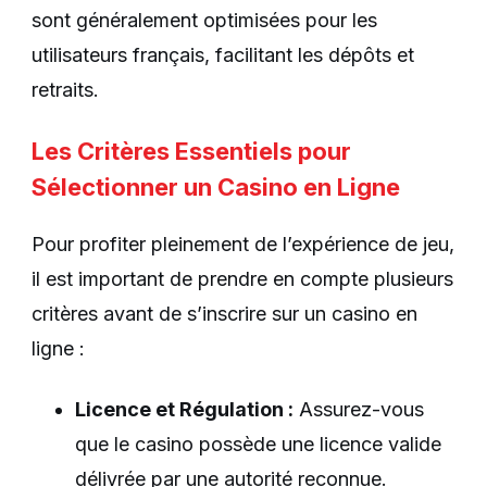
sont généralement optimisées pour les
utilisateurs français, facilitant les dépôts et
retraits.
Les Critères Essentiels pour
Sélectionner un Casino en Ligne
Pour profiter pleinement de l’expérience de jeu,
il est important de prendre en compte plusieurs
critères avant de s’inscrire sur un casino en
ligne :
Licence et Régulation :
Assurez-vous
que le casino possède une licence valide
délivrée par une autorité reconnue.