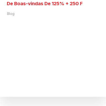
De Boas-vindas De 125% + 250 F
Blog