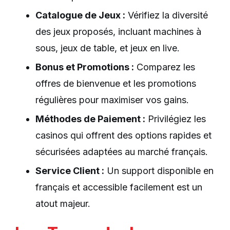
Catalogue de Jeux :
Vérifiez la diversité
des jeux proposés, incluant machines à
sous, jeux de table, et jeux en live.
Bonus et Promotions :
Comparez les
offres de bienvenue et les promotions
régulières pour maximiser vos gains.
Méthodes de Paiement :
Privilégiez les
casinos qui offrent des options rapides et
sécurisées adaptées au marché français.
Service Client :
Un support disponible en
français et accessible facilement est un
atout majeur.