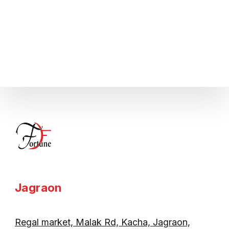
Jagraon
Regal market, Malak Rd, Kacha, Jagraon,