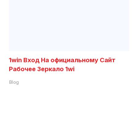
1win Вход На официальному Сайт
Рабочее Зеркало 1wi
Blog