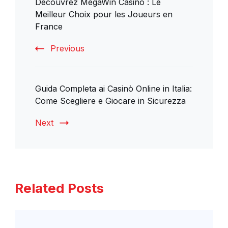
Découvrez MegaWin Casino : Le
Navigation
Meilleur Choix pour les Joueurs en
France
Previous
Guida Completa ai Casinò Online in Italia:
Come Scegliere e Giocare in Sicurezza
Next
Related Posts