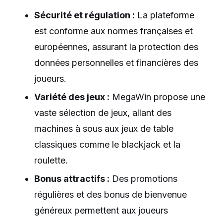
Sécurité et régulation :
La plateforme
est conforme aux normes françaises et
européennes, assurant la protection des
données personnelles et financières des
joueurs.
Variété des jeux :
MegaWin propose une
vaste sélection de jeux, allant des
machines à sous aux jeux de table
classiques comme le blackjack et la
roulette.
Bonus attractifs :
Des promotions
régulières et des bonus de bienvenue
généreux permettent aux joueurs