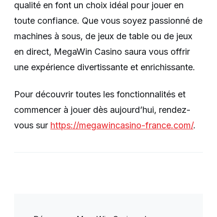
qualité en font un choix idéal pour jouer en
toute confiance. Que vous soyez passionné de
machines à sous, de jeux de table ou de jeux
en direct, MegaWin Casino saura vous offrir
une expérience divertissante et enrichissante.
Pour découvrir toutes les fonctionnalités et
commencer à jouer dès aujourd’hui, rendez-
vous sur
https://megawincasino-france.com/
.
Post