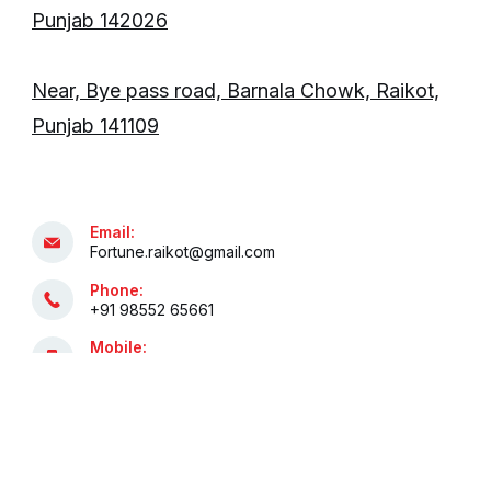
Punjab 142026
Near, Bye pass road, Barnala Chowk, Raikot,
Punjab 141109
Email:
Fortune.raikot@gmail.com
Phone:
+91 98552 65661
Mobile:
+91 81469 94535