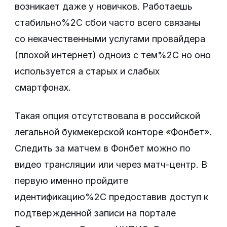
возникает даже у новичков. Работаешь
стабильно%2C сбои часто всего связаны
со некачественными услугами провайдера
(плохой интернет) одноиз с тем%2C но оно
используется а старых и слабых
смартфонах.
Такая опция отсутствовала в российской
легальной букмекерской конторе «Фонбет».
Следить за матчем в Фонбет можно по
видео трансляции или через матч-центр. В
первую именно пройдите
идентификацию%2C предоставив доступ к
подтвержденной записи на портале