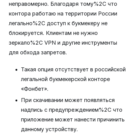
неправомерно. Благодаря тому%2C что
контора работаю на территории России
легально%2C доступ к букмекеру не
блокируется. Клиентам не нужно
зеркало%2C VPN и другие инструменты
для обхода запретов.
Такая опция отсутствует в российской
легальной букмекерской конторе
«Фонбет».
При скачивании может появляться
надпись с предупреждением%2C что
приложение может нанести причинить
данному устройству.