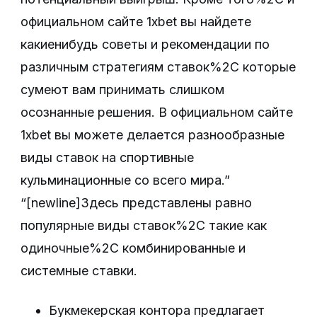
официальном сайте 1xbet вы найдете
какиенибудь советы и рекомендации по
различным стратегиям ставок%2C которые
сумеют вам принимать слишком
осознанные решения. В официальном сайте
1xbet вы можете делается разнообразные
виды ставок на спортивные
кульминационные со всего мира.”
“[newline]Здесь представлены равно
популярные виды ставок%2C такие как
одиночные%2C комбинированные и
системные ставки.
Букмекерская контора предлагает