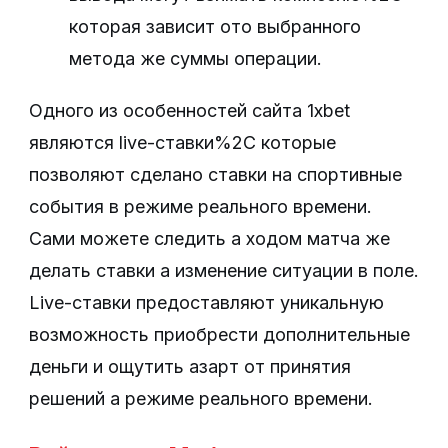
которая зависит ото выбранного
метода же суммы операции.
Одного из особенностей сайта 1xbet
являются live-ставки%2C которые
позволяют сделано ставки на спортивные
события в режиме реального времени.
Сами можете следить а ходом матча же
делать ставки а изменение ситуации в поле.
Live-ставки предоставляют уникальную
возможность приобрести дополнительные
деньги и ощутить азарт от принятия
решений а режиме реального времени.