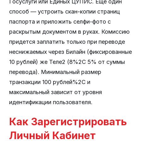
Госуслуги или Единых ЦУПИС. Еще один
способ — устроить скан-копии страниц
паспорта и приложить селфи-фото с
раскрытым документом в руках. Комиссию
придется заплатить только при переводе
неснижаемых через Билайн (фиксированные
10 рублей) же Теле2 (8%2C 5% от суммы
перевода). Минимальный размер
транзакции 100 рублей%2C и
максимальный зависит от уровня
идентификации пользователя.
Как Зарегистрировать
Личный Кабинет