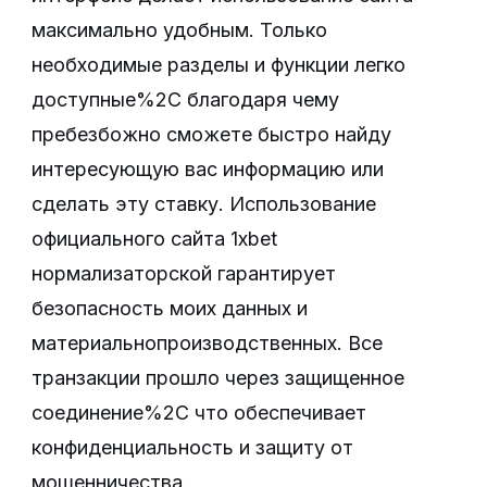
максимально удобным. Только
необходимые разделы и функции легко
доступные%2C благодаря чему
пребезбожно сможете быстро найду
интересующую вас информацию или
сделать эту ставку. Использование
официального сайта 1xbet
нормализаторской гарантирует
безопасность моих данных и
материальнопроизводственных. Все
транзакции прошло через защищенное
соединение%2C что обеспечивает
конфиденциальность и защиту от
мошенничества.