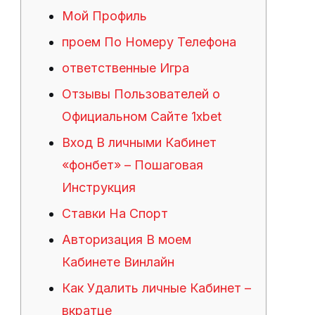
Мой Профиль
проем По Номеру Телефона
ответственные Игра
Отзывы Пользователей о
Официальном Сайте 1xbet
Вход В личными Кабинет
«фонбет» – Пошаговая
Инструкция
Ставки На Спорт
Авторизация В моем
Кабинете Винлайн
Как Удалить личные Кабинет –
вкратце