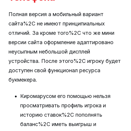
Полная версия а мобильный вариант
сайта%2C не имеют принципиальных
отличий. За кроме того%2C что же мини
версии сайта оформление адаптировано
неусыпным небольшой дисплей
устройства. После этого%2C игроку будет
доступен свой функционал ресурса
букмекера.
Киромарусом его помощью нельзя
просматривать профиль игрока и
историю ставок%2C пополнять
баланс%2C иметь выигрыш и