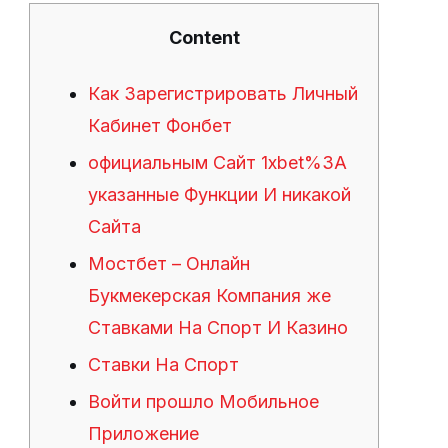
Content
Как Зарегистрировать Личный
Кабинет Фонбет
официальным Сайт 1xbet%3A
указанные Функции И никакой
Сайта
Мостбет – Онлайн
Букмекерская Компания же
Ставками На Спорт И Казино
Ставки На Спорт
Войти прошло Мобильное
Приложение