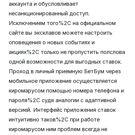
аккаунта и обусловливает
несанкционированный доступ.
Исключением того%2C на официальном
сайте вы эксклавов можете настроить
оповещения о новых событиях и
акциях%2C только не пропустить полслова
одной возможности для выгодных ставок.
Проход в личный приемную БетБум через
мобильное приложение осуществляется
киромарусом помощью номера телефона и
пароля%2C судя аналогии с адаптивной
версией. Интерфейс приложения ставок
интуитивно таков%2C при работе
киромарусом ним проблем всегда не