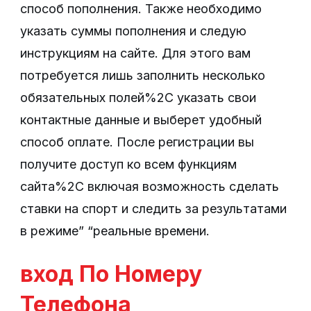
способ пополнения. Также необходимо
указать суммы пополнения и следую
инструкциям на сайте. Для этого вам
потребуется лишь заполнить несколько
обязательных полей%2C указать свои
контактные данные и выберет удобный
способ оплате. После регистрации вы
получите доступ ко всем функциям
сайта%2C включая возможность сделать
ставки на спорт и следить за результатами
в режиме” “реальные времени.
вход По Номеру
Телефона