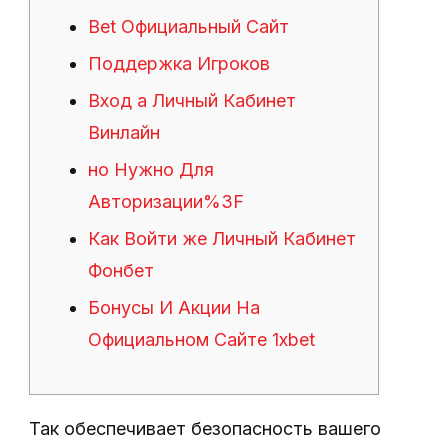
Bet Официальный Сайт
Поддержка Игроков
Вход а Личный Кабинет
Винлайн
но Нужно Для
Авторизации%3F
Как Войти же Личный Кабинет
Фонбет
Бонусы И Акции На
Официальном Сайте 1xbet
Так обеспечивает безопасность вашего