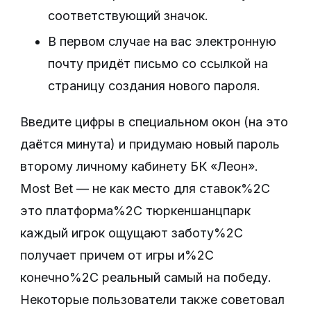
соответствующий значок.
В первом случае на вас электронную
почту придёт письмо со ссылкой на
страницу создания нового пароля.
Введите цифры в специальном окон (на это
даётся минута) и придумаю новый пароль
второму личному кабинету БК «Леон».
Most Bet — не как место для ставок%2C
это платформа%2C тюркеншанцпарк
каждый игрок ощущают заботу%2C
получает причем от игры и%2C
конечно%2C реальный самый на победу.
Некоторые пользователи также советовал