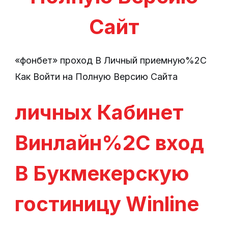
Сайт
«фонбет» проход В Личный приемную%2C
Как Войти на Полную Версию Сайта
личных Кабинет
Винлайн%2C вход
В Букмекерскую
гостиницу Winline