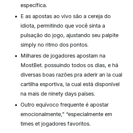
específica.
E as apostas ao vivo são a cereja do
idiota, permitindo que você sinta a
pulsação do jogo, ajustando seu palpite
simply no ritmo dos pontos.
Milhares de jogadores apostam na
MostBet. possuindo todos os dias, e há
diversas boas razões pra aderir an la cual
cartilha esportiva, la cual está disponível
na mais de ninety days países.
Outro equívoco frequente é apostar
emocionalmente,” “especialmente em
times et jogadores favoritos.