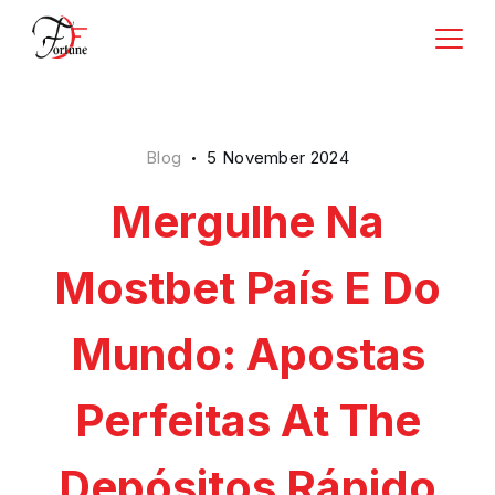
Skip
to
Rishi
content
Business
Blog
5 November 2024
Mergulhe Na
Mostbet País E Do
Mundo: Apostas
Perfeitas At The
Depósitos Rápido