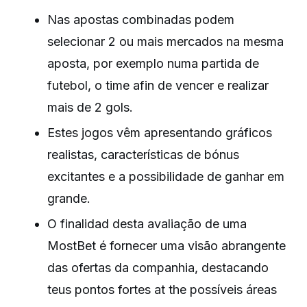
Nas apostas combinadas podem
selecionar 2 ou mais mercados na mesma
aposta, por exemplo numa partida de
futebol, o time afin de vencer e realizar
mais de 2 gols.
Estes jogos vêm apresentando gráficos
realistas, características de bónus
excitantes e a possibilidade de ganhar em
grande.
O finalidad desta avaliação de uma
MostBet é fornecer uma visão abrangente
das ofertas da companhia, destacando
teus pontos fortes at the possíveis áreas