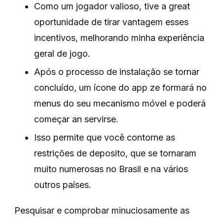
Como um jogador valioso, tive a great
oportunidade de tirar vantagem esses
incentivos, melhorando minha experiência
geral de jogo.
Após o processo de instalação se tornar
concluído, um ícone do app ze formará no
menus do seu mecanismo móvel e poderá
começar an servirse.
Isso permite que você contorne as
restrições de deposito, que se tornaram
muito numerosas no Brasil e na vários
outros países.
Pesquisar e comprobar minuciosamente as