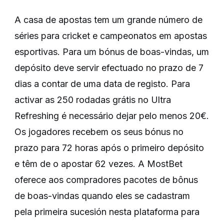
A casa de apostas tem um grande número de
séries para cricket e campeonatos em apostas
esportivas. Para um bónus de boas-vindas, um
depósito deve servir efectuado no prazo de 7
dias a contar de uma data de registo. Para
activar as 250 rodadas grátis no Ultra
Refreshing é necessário dejar pelo menos 20€.
Os jogadores recebem os seus bónus no
prazo para 72 horas após o primeiro depósito
e têm de o apostar 62 vezes. A MostBet
oferece aos compradores pacotes de bônus
de boas-vindas quando eles se cadastram
pela primeira sucesión nesta plataforma para