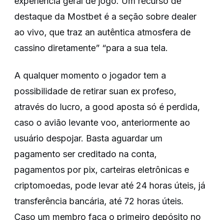
experiência geral de jogo. Um recurso de
destaque da Mostbet é a seção sobre dealer
ao vivo, que traz an autêntica atmosfera de
cassino diretamente” “para a sua tela.
A qualquer momento o jogador tem a
possibilidade de retirar suan ex profeso,
através do lucro, a good aposta só é perdida,
caso o avião levante voo, anteriormente ao
usuário despojar. Basta aguardar um
pagamento ser creditado na conta,
pagamentos por pix, carteiras eletrônicas e
criptomoedas, pode levar até 24 horas úteis, já
transferência bancária, até 72 horas úteis.
Caso um membro faça o primeiro depósito no