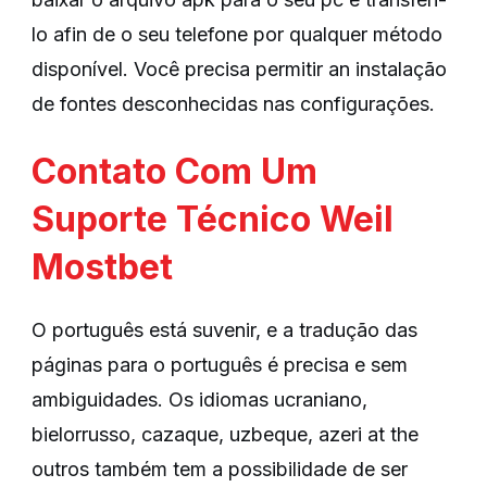
lo afin de o seu telefone por qualquer método
disponível. Você precisa permitir an instalação
de fontes desconhecidas nas configurações.
Contato Com Um
Suporte Técnico Weil
Mostbet
O português está suvenir, e a tradução das
páginas para o português é precisa e sem
ambiguidades. Os idiomas ucraniano,
bielorrusso, cazaque, uzbeque, azeri at the
outros também tem a possibilidade de ser