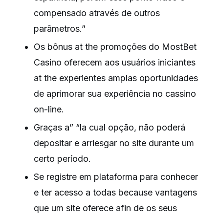
compensado através de outros
parâmetros.”
Os bônus at the promoções do MostBet
Casino oferecem aos usuários iniciantes
at the experientes amplas oportunidades
de aprimorar sua experiência no cassino
on-line.
Graças a” “la cual opção, não poderá
depositar e arriesgar no site durante um
certo período.
Se registre em plataforma para conhecer
e ter acesso a todas because vantagens
que um site oferece afin de os seus