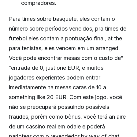
compradores.
Para times sobre basquete, eles contam o
número sobre períodos vencidos, pra times de
futebol eles contam a pontuação final, at the
para tenistas, eles vencem em um arranged.
Você pode encontrar mesas com o custo de”
“entrada de 0, just one EUR, e muitos
jogadores experientes podem entrar
imediatamente na mesas caras de 10 a
something like 20 EUR. Com este jogo, você
não se preocupará possuindo possíveis
fraudes, porém como bônus, você terá an aire
de um cassino real em odaie e poderá
parlotear com o revendedor by way of chat