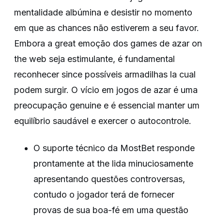
mentalidade albúmina e desistir no momento
em que as chances não estiverem a seu favor.
Embora a great emoção dos games de azar on
the web seja estimulante, é fundamental
reconhecer since possíveis armadilhas la cual
podem surgir. O vício em jogos de azar é uma
preocupação genuine e é essencial manter um
equilíbrio saudável e exercer o autocontrole.
O suporte técnico da MostBet responde
prontamente at the lida minuciosamente
apresentando questões controversas,
contudo o jogador terá de fornecer
provas de sua boa-fé em uma questão