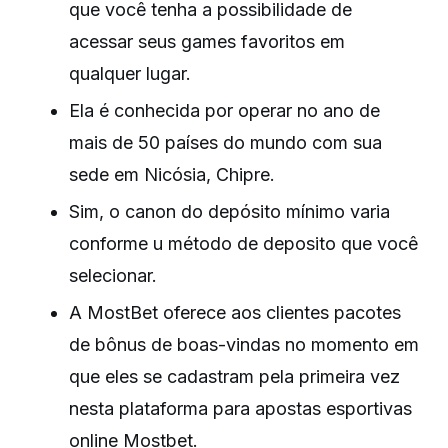
que você tenha a possibilidade de
acessar seus games favoritos em
qualquer lugar.
Ela é conhecida por operar no ano de
mais de 50 países do mundo com sua
sede em Nicósia, Chipre.
Sim, o canon do depósito mínimo varia
conforme u método de deposito que você
selecionar.
A MostBet oferece aos clientes pacotes
de bônus de boas-vindas no momento em
que eles se cadastram pela primeira vez
nesta plataforma para apostas esportivas
online Mostbet.