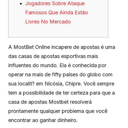
Jogadores Sobre Ataque
Famosos Que Ainda Estão
Livres No Mercado
A MostBet Online incapere de apostas é uma
das casas de apostas esportivas mais
influentes do mundo. Ela é conhecida por
operar na mais de fifty países do globo com
sua localit? em Nicósia, Chipre. Você sempre
tem a possibilidade de ter certeza para que a
casa de apostas Mostbet resolverá
prontamente qualquer problema que você
encontrar ao ganhar dinheiro.