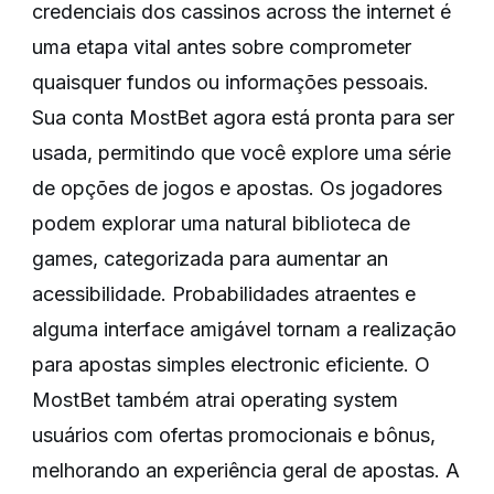
credenciais dos cassinos across the internet é
uma etapa vital antes sobre comprometer
quaisquer fundos ou informações pessoais.
Sua conta MostBet agora está pronta para ser
usada, permitindo que você explore uma série
de opções de jogos e apostas. Os jogadores
podem explorar uma natural biblioteca de
games, categorizada para aumentar an
acessibilidade. Probabilidades atraentes e
alguma interface amigável tornam a realização
para apostas simples electronic eficiente. O
MostBet também atrai operating system
usuários com ofertas promocionais e bônus,
melhorando an experiência geral de apostas. A