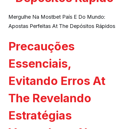
Mergulhe Na Mostbet País E Do Mundo:
Apostas Perfeitas At The Depósitos Rápidos
Precauções
Essenciais,
Evitando Erros At
The Revelando
Estratégias