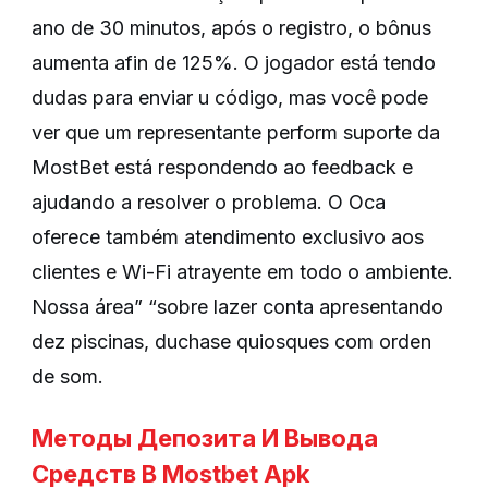
ano de 30 minutos, após o registro, o bônus
aumenta afin de 125%. O jogador está tendo
dudas para enviar u código, mas você pode
ver que um representante perform suporte da
MostBet está respondendo ao feedback e
ajudando a resolver o problema. O Oca
oferece também atendimento exclusivo aos
clientes e Wi-Fi atrayente em todo o ambiente.
Nossa área” “sobre lazer conta apresentando
dez piscinas, duchase quiosques com orden
de som.
Методы Депозита И Вывода
Средств В Mostbet Apk