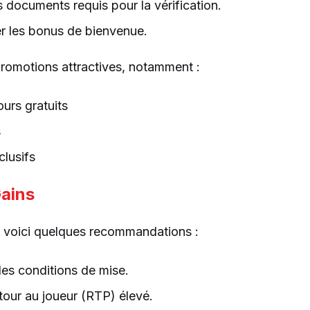
 documents requis pour la vérification.
er les bonus de bienvenue.
omotions attractives, notamment :
urs gratuits
s
clusifs
Gains
s, voici quelques recommandations :
les conditions de mise.
tour au joueur (RTP) élevé.