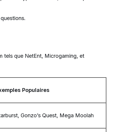
 questions.
m tels que NetEnt, Microgaming, et
xemples Populaires
tarburst, Gonzo’s Quest, Mega Moolah