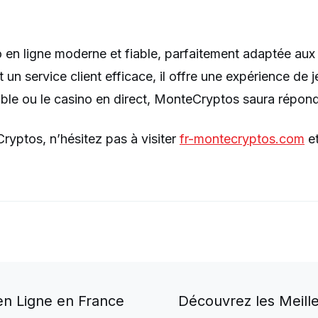
en ligne moderne et fiable, parfaitement adaptée aux j
 un service client efficace, il offre une expérience d
table ou le casino en direct, MonteCryptos saura répond
yptos, n’hésitez pas à visiter
fr-montecryptos.com
et
en Ligne en France
Découvrez les Meill