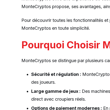
MonteCryptos propose, ses avantages, ainsi
Pour découvrir toutes les fonctionnalités et
MonteCryptos en toute simplicité.
Pourquoi Choisir 
MonteCryptos se distingue par plusieurs cara
Sécurité et régulation :
MonteCryptos e
des joueurs.
Large gamme de jeux :
Des machines à
direct avec croupiers réels.
Options de paiement modernes :
En 