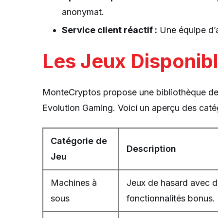
anonymat.
Service client réactif :
Une équipe d’a
Les Jeux Disponib
MonteCryptos propose une bibliothèque de 
Evolution Gaming. Voici un aperçu des catég
Catégorie de
Description
Jeu
Machines à
Jeux de hasard avec di
sous
fonctionnalités bonus.