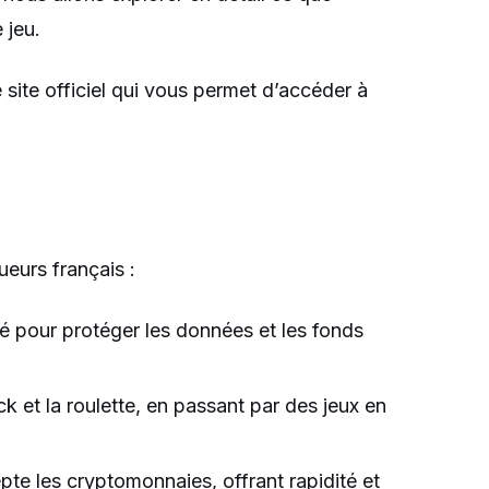
 jeu.
le site officiel qui vous permet d’accéder à
ueurs français :
té pour protéger les données et les fonds
 et la roulette, en passant par des jeux en
te les cryptomonnaies, offrant rapidité et