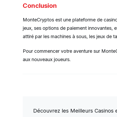
Conclusion
MonteCryptos est une plateforme de casino 
jeux, ses options de paiement innovantes, et
attiré par les machines à sous, les jeux de 
Pour commencer votre aventure sur MonteCr
aux nouveaux joueurs.
Post
Découvrez les Meilleurs Casinos 