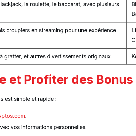
ckjack, la roulette, le baccarat, avec plusieurs
B
B
is croupiers en streaming pour une expérience
L
C
 à gratter, et autres divertissements originaux.
K
e et Profiter des Bonu
 est simple et rapide :
yptos.com
.
avec vos informations personnelles.