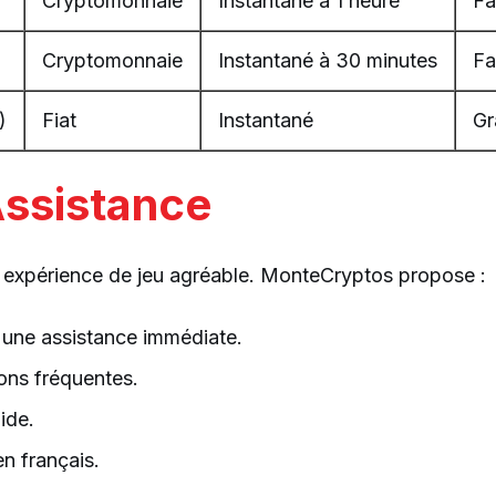
Cryptomonnaie
Instantané à 1 heure
Fa
Cryptomonnaie
Instantané à 30 minutes
Fa
)
Fiat
Instantané
Gr
Assistance
ne expérience de jeu agréable. MonteCryptos propose :
 une assistance immédiate.
ons fréquentes.
ide.
n français.