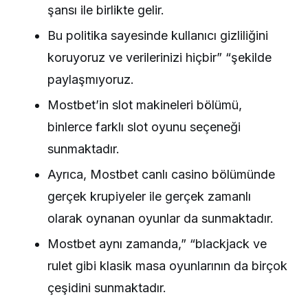
şansı ile birlikte gelir.
Bu politika sayesinde kullanıcı gizliliğini
koruyoruz ve verilerinizi hiçbir” “şekilde
paylaşmıyoruz.
Mostbet’in slot makineleri bölümü,
binlerce farklı slot oyunu seçeneği
sunmaktadır.
Ayrıca, Mostbet canlı casino bölümünde
gerçek krupiyeler ile gerçek zamanlı
olarak oynanan oyunlar da sunmaktadır.
Mostbet aynı zamanda,” “blackjack ve
rulet gibi klasik masa oyunlarının da birçok
çeşidini sunmaktadır.