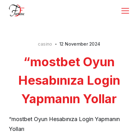
Skip
to
Rishi
content
Business
casino
12 November 2024
“mostbet Oyun
Hesabınıza Login
Yapmanın Yollar
“mostbet Oyun Hesabınıza Login Yapmanın
Yolları