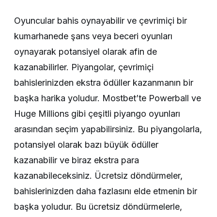
Oyuncular bahis oynayabilir ve çevrimiçi bir
kumarhanede şans veya beceri oyunları
oynayarak potansiyel olarak afin de
kazanabilirler. Piyangolar, çevrimiçi
bahislerinizden ekstra ödüller kazanmanın bir
başka harika yoludur. Mostbet’te Powerball ve
Huge Millions gibi çeşitli piyango oyunları
arasından seçim yapabilirsiniz. Bu piyangolarla,
potansiyel olarak bazı büyük ödüller
kazanabilir ve biraz ekstra para
kazanabileceksiniz. Ücretsiz döndürmeler,
bahislerinizden daha fazlasını elde etmenin bir
başka yoludur. Bu ücretsiz döndürmelerle,