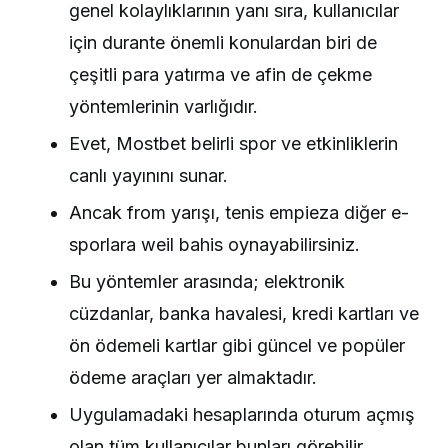
genel kolaylıklarının yanı sıra, kullanıcılar
için durante önemli konulardan biri de
çeşitli para yatırma ve afin de çekme
yöntemlerinin varlığıdır.
Evet, Mostbet belirli spor ve etkinliklerin
canlı yayınını sunar.
Ancak from yarışı, tenis empieza diğer e-
sporlara weil bahis oynayabilirsiniz.
Bu yöntemler arasında; elektronik
cüzdanlar, banka havalesi, kredi kartları ve
ön ödemeli kartlar gibi güncel ve popüler
ödeme araçları yer almaktadır.
Uygulamadaki hesaplarında oturum açmış
olan tüm kullanıcılar bunları görebilir.