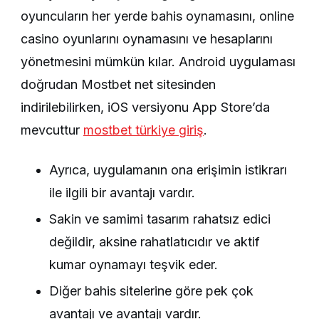
oyuncuların her yerde bahis oynamasını, online
casino oyunlarını oynamasını ve hesaplarını
yönetmesini mümkün kılar. Android uygulaması
doğrudan Mostbet net sitesinden
indirilebilirken, iOS versiyonu App Store’da
mevcuttur
mostbet türkiye giriş
.
Ayrıca, uygulamanın ona erişimin istikrarı
ile ilgili bir avantajı vardır.
Sakin ve samimi tasarım rahatsız edici
değildir, aksine rahatlatıcıdır ve aktif
kumar oynamayı teşvik eder.
Diğer bahis sitelerine göre pek çok
avantajı ve avantajı vardır.