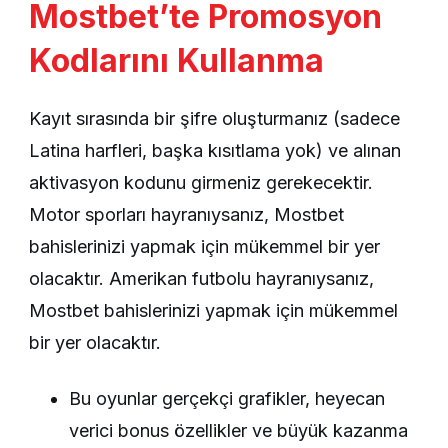
Mostbet’te Promosyon
Kodlarını Kullanma
Kayıt sırasında bir şifre oluşturmanız (sadece
Latina harfleri, başka kısıtlama yok) ve alınan
aktivasyon kodunu girmeniz gerekecektir.
Motor sporları hayranıysanız, Mostbet
bahislerinizi yapmak için mükemmel bir yer
olacaktır. Amerikan futbolu hayranıysanız,
Mostbet bahislerinizi yapmak için mükemmel
bir yer olacaktır.
Bu oyunlar gerçekçi grafikler, heyecan
verici bonus özellikler ve büyük kazanma