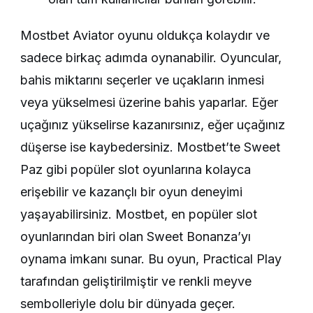
Mostbet Aviator oyunu oldukça kolaydır ve
sadece birkaç adımda oynanabilir. Oyuncular,
bahis miktarını seçerler ve uçakların inmesi
veya yükselmesi üzerine bahis yaparlar. Eğer
uçağınız yükselirse kazanırsınız, eğer uçağınız
düşerse ise kaybedersiniz. Mostbet’te Sweet
Paz gibi popüler slot oyunlarına kolayca
erişebilir ve kazançlı bir oyun deneyimi
yaşayabilirsiniz. Mostbet, en popüler slot
oyunlarından biri olan Sweet Bonanza’yı
oynama imkanı sunar. Bu oyun, Practical Play
tarafından geliştirilmiştir ve renkli meyve
sembolleriyle dolu bir dünyada geçer.