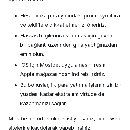
Hesabınıza para yatırırken promosyonlara
ve tekliflere dikkat etmenizi öneririz.
Hassas bilgilerinizi korumak için güvenli
bir bağlantı üzerinden giriş yaptığınızdan
emin olun.
IOS için Mostbet uygulamasını resmi
Apple mağazasından indirebilirsiniz.
Bu bonuslar, ilk para yatırma işleminizin bir
yüzdesi kadar ekstra em virtude de
kazanmanızı sağlar.
Mostbet ile ortak olmak istiyorsanız, bunu web
sitelerine kaydolarak yapabilirsiniz.