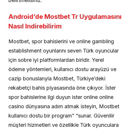
belirtmelisiniz.
Android’de Mostbet Tr Uygulamasını
Nasıl Indirebilirim
Mostbet, spor bahislerini ve online gambling
establishment oyunlarını seven Türk oyuncular
için sobre iyi platformlardan biridir. Yerel
ödeme yöntemleri, kullanıcı dostu arayüzü ve
cazip bonuslarıyla Mostbet, Türkiye’deki
rekabetçi bahis piyasasında öne çıkıyor. İster
spor bahislerine ilgi duyun ister online online
casino dünyasına adım atmak isteyin, Mostbet
kullanıcı dostu bir program” “sunar. Güvenilir
müşteri hizmetleri ve özellikle Türk oyunculara