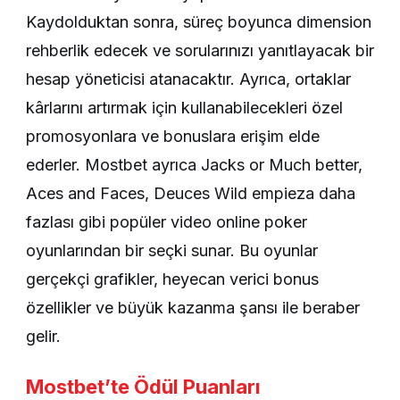
Kaydolduktan sonra, süreç boyunca dimension
rehberlik edecek ve sorularınızı yanıtlayacak bir
hesap yöneticisi atanacaktır. Ayrıca, ortaklar
kârlarını artırmak için kullanabilecekleri özel
promosyonlara ve bonuslara erişim elde
ederler. Mostbet ayrıca Jacks or Much better,
Aces and Faces, Deuces Wild empieza daha
fazlası gibi popüler video online poker
oyunlarından bir seçki sunar. Bu oyunlar
gerçekçi grafikler, heyecan verici bonus
özellikler ve büyük kazanma şansı ile beraber
gelir.
Mostbet’te Ödül Puanları