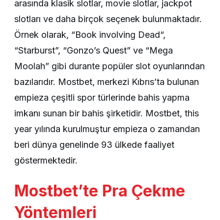
arasında klasik slotlar, movie slotlar, jackpot
slotları ve daha birçok seçenek bulunmaktadır.
Örnek olarak, “Book involving Dead“,
“Starburst”, “Gonzo’s Quest” ve “Mega
Moolah” gibi durante popüler slot oyunlarından
bazılarıdır. Mostbet, merkezi Kıbrıs’ta bulunan
empieza çeşitli spor türlerinde bahis yapma
imkanı sunan bir bahis şirketidir. Mostbet, this
year yılında kurulmuştur empieza o zamandan
beri dünya genelinde 93 ülkede faaliyet
göstermektedir.
Mostbet’te Pra Çekme
Yöntemleri