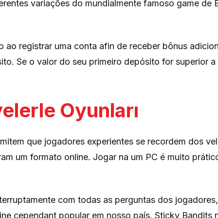
ferentes variações do mundialmente famoso game de B
o ao registrar uma conta afin de receber bônus adicio
to. Se o valor do seu primeiro depósito for superior
elerle Oyunları
ermitem que jogadores experientes se recordem dos ve
ram um formato online. Jogar na um PC é muito prátic
interruptamente com todas as perguntas dos jogadores
ine cependant popular em nosso país. Sticky Bandits 