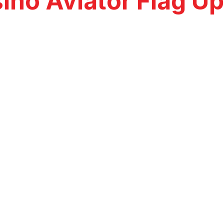
ino Aviator Flag U