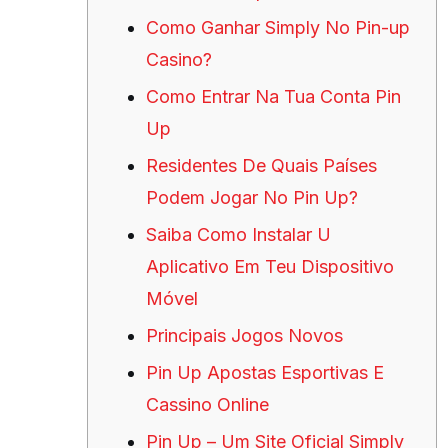
Como Ganhar Simply No Pin-up
Casino?
Como Entrar Na Tua Conta Pin
Up
Residentes De Quais Países
Podem Jogar No Pin Up?
Saiba Como Instalar U
Aplicativo Em Teu Dispositivo
Móvel
Principais Jogos Novos
Pin Up Apostas Esportivas E
Cassino Online
Pin Up – Um Site Oficial Simply