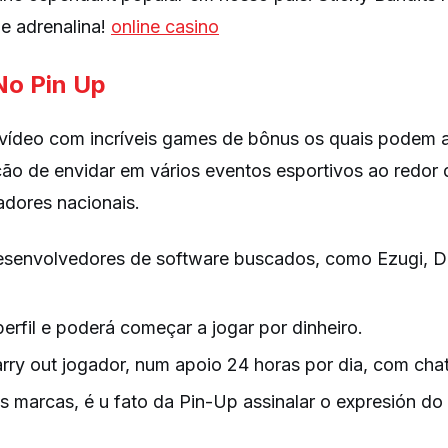
de adrenalina!
online casino
No Pin Up
 vídeo com incríveis games de bônus os quais podem 
ão de envidar em vários eventos esportivos ao redor
adores nacionais.
desenvolvedores de software buscados, como Ezugi, Dar
rfil e poderá começar a jogar por dinheiro.
rry out jogador, num apoio 24 horas por dia, com cha
s marcas, é u fato da Pin-Up assinalar o expresión do