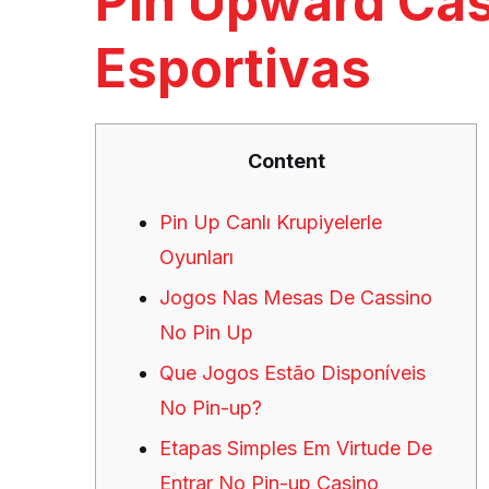
Pin Upward Cas
Esportivas
Content
Pin Up Canlı Krupiyelerle
Oyunları
Jogos Nas Mesas De Cassino
No Pin Up
Que Jogos Estão Disponíveis
No Pin-up?
Etapas Simples Em Virtude De
Entrar No Pin-up Casino