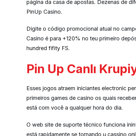
página da casa de apostas. Dezenas de di
PinUp Casino.
Digite o código promocional atual no camp
Casino é para +120% no teu primeiro depósi
hundred fifity FS.
Pin Up Canlı Krupiy
Esses jogos atraem iniciantes electronic p
primeiros games de casino os quais recebe
está com você a qualquer hora do dia.
O web site de suporte técnico funciona in
está rapidamente se tornando u cassino onl