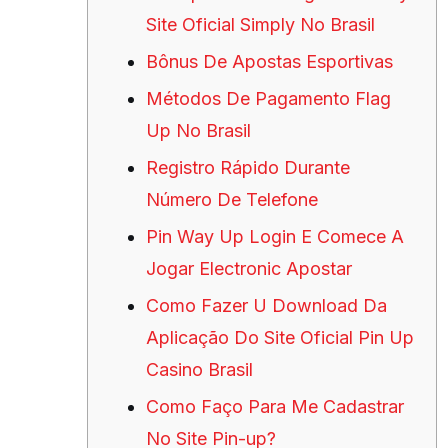
Site Oficial Simply No Brasil
Bônus De Apostas Esportivas
Métodos De Pagamento Flag
Up No Brasil
Registro Rápido Durante
Número De Telefone
Pin Way Up Login E Comece A
Jogar Electronic Apostar
Como Fazer U Download Da
Aplicação Do Site Oficial Pin Up
Casino Brasil
Como Faço Para Me Cadastrar
No Site Pin-up?