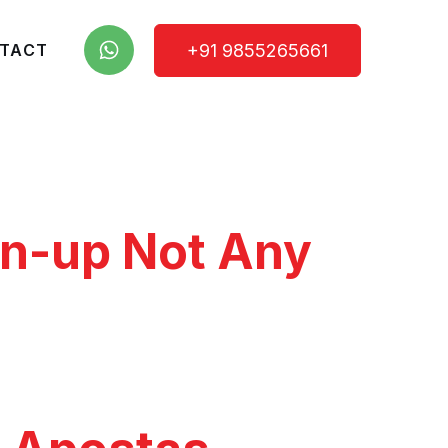
+91 9855265661
TACT
Pin-up Not Any