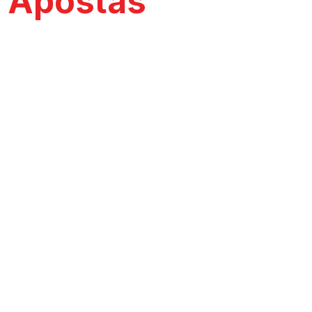
p Apostas