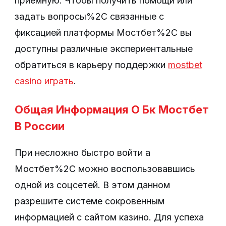
приемную. Чтобы получить помощи или
задать вопросы%2C связанные с
фиксацией платформы Мостбет%2C вы
доступны различные экспериентальные
обратиться в карьеру поддержки
mostbet
casino играть
.
Общая Информация О Бк Мостбет
В России
При несложно быстро войти а
Мостбет%2C можно воспользовавшись
одной из соцсетей. В этом данном
разрешите системе сокровенным
информацией с сайтом казино. Для успеха