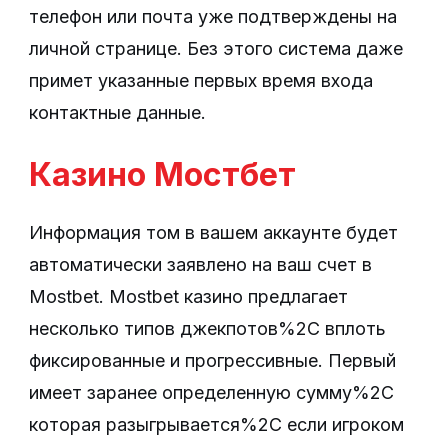
телефон или почта уже подтверждены на
личной странице. Без этого система даже
примет указанные первых время входа
контактные данные.
Казино Мостбет
Информация том в вашем аккаунте будет
автоматически заявлено на ваш счет в
Mostbet. Mostbet казино предлагает
несколько типов джекпотов%2C вплоть
фиксированные и прогрессивные. Первый
имеет заранее определенную сумму%2C
которая разыгрывается%2C если игроком