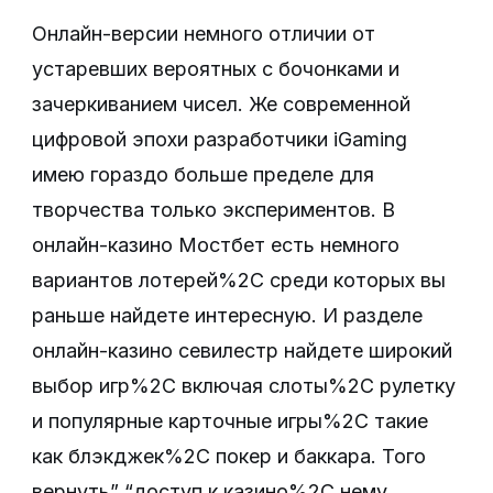
Онлайн-версии немного отличии от
Jagraon
устаревших вероятных с бочонками и
зачеркиванием чисел. Же современной
Regal market, Malak Rd, Kacha, Jagraon,
цифровой эпохи разработчики iGaming
Punjab 142026
имею гораздо больше пределе для
творчества только экспериментов. В
Near, Bye pass road, Barnala Chowk, Raikot,
онлайн-казино Мостбет есть немного
Punjab 141109
вариантов лотерей%2C среди которых вы
раньше найдете интересную. И разделе
онлайн-казино севилестр найдете широкий
Email:
выбор игр%2C включая слоты%2C рулетку
Fortune.raikot@gmail.com
и популярные карточные игры%2C такие
Phone:
+91 98552 65661
как блэкджек%2C покер и баккара. Того
Mobile:
вернуть” “доступ к казино%2C нему