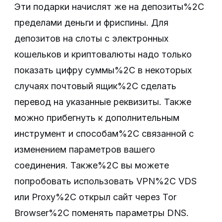
Эти подарки начислят же на депозиты%2C
пределами деньги и фриспины. Для
депозитов на слоты с электронных
кошельков и криптовалюты надо только
показать цифру суммы%2C в некоторых
случаях почтовый ящик%2C сделать
перевод на указанные реквизиты. Также
можно прибегнуть к дополнительным
инструмент и способам%2C связанной с
изменением параметров вашего
соединения. Также%2C вы можете
попробовать использовать VPN%2C VDS
или Proxy%2C открыл сайт через Tor
Browser%2C поменять параметры DNS.