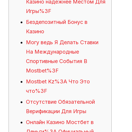
Казино надежнее Местом Для
Игры%3F
Бездепозитный Бонус в
Казино
Могу ведь Я Делать Ставки
На Международные
Спортивные События В
Mostbet%3F
Mostbet Kz%3A Что Это
что%3F
Отсутствие Обязательной
Верификации Для Игры
Онлайн Казино Мостбет в
Деньги%3A Официальный