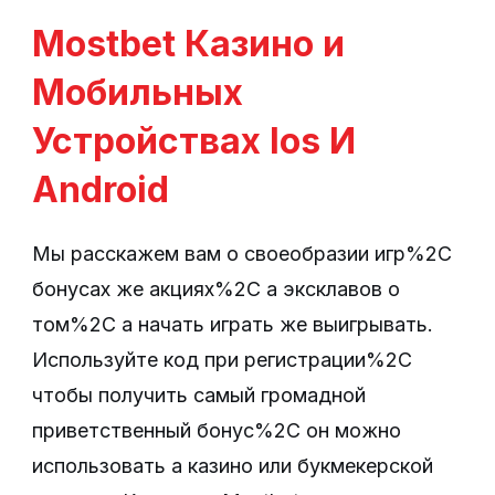
Mostbet Казино и
Мобильных
Устройствах Ios И
Android
Мы расскажем вам о своеобразии игр%2C
бонусах же акциях%2C а эксклавов о
том%2C а начать играть же выигрывать.
Используйте код при регистрации%2C
чтобы получить самый громадной
приветственный бонус%2C он можно
использовать а казино или букмекерской