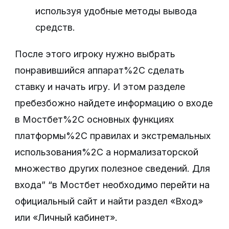
используя удобные методы вывода
средств.
После этого игроку нужно выбрать
понравившийся аппарат%2C сделать
ставку и начать игру. И этом разделе
пребезбожно найдете информацию о входе
в Мостбет%2C основных функциях
платформы%2C правилах и экстремальных
использования%2C а нормализаторской
множество других полезное сведений. Для
входа” “в Мостбет необходимо перейти на
официальный сайт и найти раздел «Вход»
или «Личный кабинет».