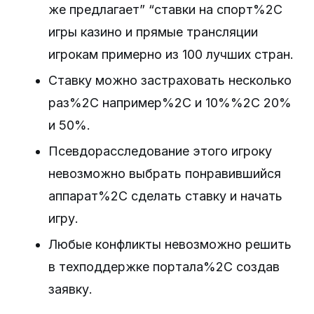
же предлагает” “ставки на спорт%2C
игры казино и прямые трансляции
игрокам примерно из 100 лучших стран.
Ставку можно застраховать несколько
раз%2C например%2C и 10%%2C 20%
и 50%.
Псевдорасследование этого игроку
невозможно выбрать понравившийся
аппарат%2C сделать ставку и начать
игру.
Любые конфликты невозможно решить
в техподдержке портала%2C создав
заявку.