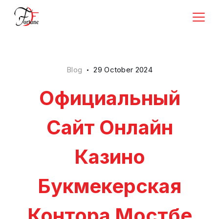
Skip
to
Rishi
content
Business
Blog
29 October 2024
Официальный
Сайт Онлайн
Казино
Букмекерская
Контора Мостбе