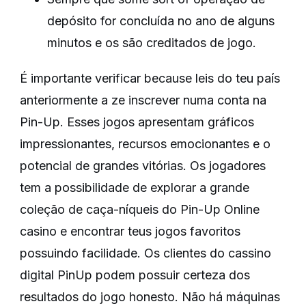
depósito for concluída no ano de alguns
minutos e os são creditados de jogo.
É importante verificar because leis do teu país
anteriormente a ze inscrever numa conta na
Pin-Up. Esses jogos apresentam gráficos
impressionantes, recursos emocionantes e o
potencial de grandes vitórias. Os jogadores
tem a possibilidade de explorar a grande
coleção de caça-níqueis do Pin-Up Online
casino e encontrar teus jogos favoritos
possuindo facilidade. Os clientes do cassino
digital PinUp podem possuir certeza dos
resultados do jogo honesto. Não há máquinas