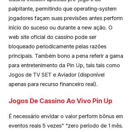
palpitante, permitindo que operating-system
jogadores façam suas previsões antes perform
início do suceso ou durante a new ação. O
web site oficial do cassino pode ser
bloqueado periodicamente pelas razões
principais. Também bono a pena referir a gama
para entretenimento da Pin Up, tais tais como
Jogos de TV SET e Aviador (disponível
apenas para recurso financeiro real).
Jogos De Cassino Ao Vivo Pin Up
É necessário envidar o valor perform bônus em
eventos reais 5 vezes” “zero período de 1 mês.