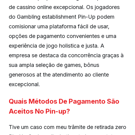
de cassino online excepcional. Os jogadores
do Gambling establishment Pin-Up podem
comisionar uma plataforma fácil de usar,
opções de pagamento convenientes e uma
experiência de jogo holistica e justa. A
empresa se destaca da concorrência graças à
sua ampla seleção de games, bônus
generosos at the atendimento ao cliente
excepcional.
Quais Métodos De Pagamento São
Aceitos No Pin-up?
Tive um caso com meu trâmite de retirada zero