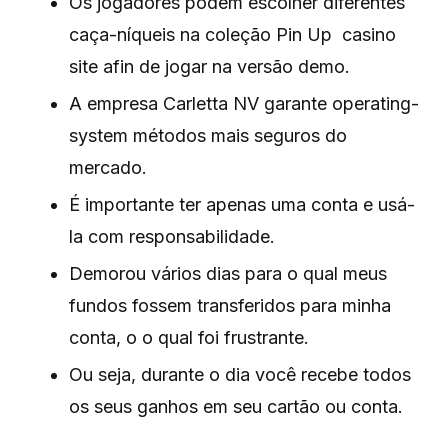
Os jogadores podem escolher diferentes
caça-níqueis na coleção Pin Up casino
site afin de jogar na versão demo.
A empresa Carletta NV garante operating-
system métodos mais seguros do
mercado.
É importante ter apenas uma conta e usá-
la com responsabilidade.
Demorou vários dias para o qual meus
fundos fossem transferidos para minha
conta, o o qual foi frustrante.
Ou seja, durante o dia você recebe todos
os seus ganhos em seu cartão ou conta.