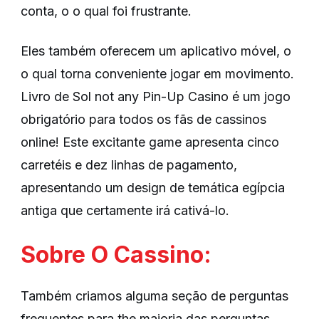
conta, o o qual foi frustrante.
Eles também oferecem um aplicativo móvel, o
o qual torna conveniente jogar em movimento.
Livro de Sol not any Pin-Up Casino é um jogo
obrigatório para todos os fãs de cassinos
online! Este excitante game apresenta cinco
carretéis e dez linhas de pagamento,
apresentando um design de temática egípcia
antiga que certamente irá cativá-lo.
Sobre O Cassino:
Também criamos alguma seção de perguntas
frequentes para the maioria das perguntas.