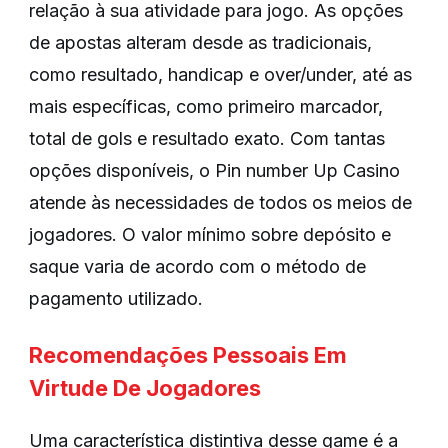
relação à sua atividade para jogo. As opções
de apostas alteram desde as tradicionais,
como resultado, handicap e over/under, até as
mais específicas, como primeiro marcador,
total de gols e resultado exato. Com tantas
opções disponíveis, o Pin number Up Casino
atende às necessidades de todos os meios de
jogadores. O valor mínimo sobre depósito e
saque varia de acordo com o método de
pagamento utilizado.
Recomendações Pessoais Em
Virtude De Jogadores
Uma característica distintiva desse game é a