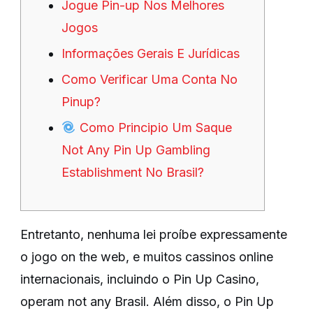
Jogue Pin-up Nos Melhores
Jogos
Informações Gerais E Jurídicas
Como Verificar Uma Conta No
Pinup?
Como Principio Um Saque
Not Any Pin Up Gambling
Establishment No Brasil?
Entretanto, nenhuma lei proíbe expressamente
o jogo on the web, e muitos cassinos online
internacionais, incluindo o Pin Up Casino,
operam not any Brasil. Além disso, o Pin Up