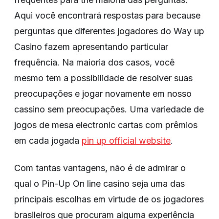
Aqui você encontrará respostas para because
perguntas que diferentes jogadores do Way up
Casino fazem apresentando particular
frequência. Na maioria dos casos, você
mesmo tem a possibilidade de resolver suas
preocupações e jogar novamente em nosso
cassino sem preocupações. Uma variedade de
jogos de mesa electronic cartas com prêmios
em cada jogada
pin up official website
.
Com tantas vantagens, não é de admirar o
qual o Pin-Up On line casino seja uma das
principais escolhas em virtude de os jogadores
brasileiros que procuram alguma experiência