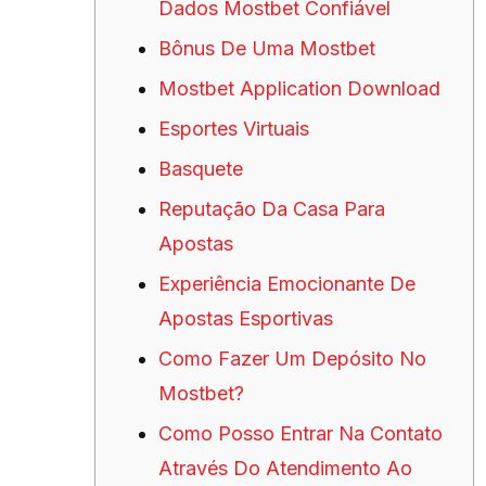
Dados Mostbet Confiável
Bônus De Uma Mostbet
Mostbet Application Download
Esportes Virtuais
Basquete
Reputação Da Casa Para
Apostas
Experiência Emocionante De
Apostas Esportivas
Como Fazer Um Depósito No
Mostbet?
Como Posso Entrar Na Contato
Através Do Atendimento Ao