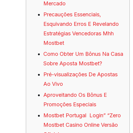
Mercado
Precauções Essenciais,
Esquivando Erros E Revelando
Estratégias Vencedoras Mhh
Mostbet
Como Obter Um Bônus Na Casa
Sobre Aposta Mostbet?
Pré-visualizações De Apostas
Ao Vivo
Aproveitando Os Bônus E
Promoções Especiais
Mostbet Portugal ️ Login” “Zero
Mostbet Casino Online Versão