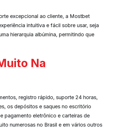
te excepcional ao cliente, a Mostbet
riência intuitiva e fácil sobre usar, seja
 uma hierarquia albúmina, permitindo que
Muito Na
ntos, registro rápido, suporte 24 horas,
s, os depósitos e saques no escritório
e pagamento eletrônico e carteiras de
uito numerosas no Brasil e em vários outros