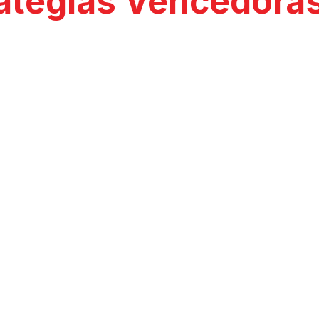
atégias Vencedora