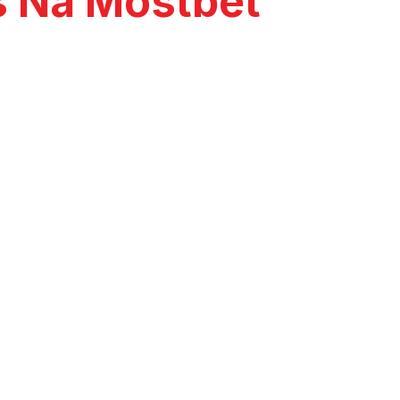
s Na Mostbet”