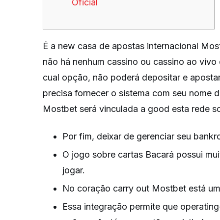
Oficial
É a new casa de apostas internacional Mos
não há nenhum cassino ou cassino ao vivo di
cual opção, não poderá depositar e apostar
precisa fornecer o sistema com seu nome de
Mostbet será vinculada a good esta rede s
Por fim, deixar de gerenciar seu bankro
O jogo sobre cartas Bacará possui mui
jogar.
No coração carry out Mostbet está uma
Essa integração permite que operati