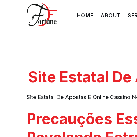
Skip
to
HOME
ABOUT
SE
content
Rishi
Business
Site Estatal De
Site Estatal De Apostas E Online Cassino No
Precauções Ess