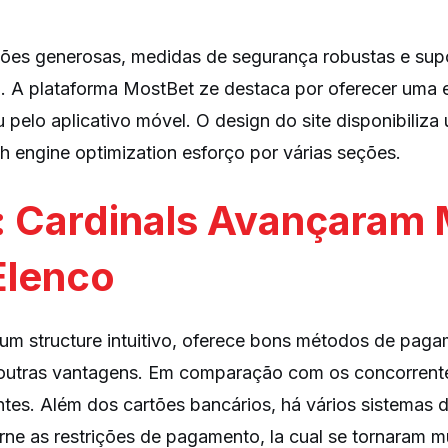
es generosas, medidas de segurança robustas e supor
. A plataforma MostBet ze destaca por oferecer uma expe
u pelo aplicativo móvel. O design do site disponibiliza
 engine optimization esforço por várias seções.
: Cardinals Avançaram 
Elenco
 structure intuitivo, oferece bons métodos de pagame
e outras vantagens. Em comparação com os concorrente
es. Além dos cartões bancários, há vários sistemas d
ne as restrições de pagamento, la cual se tornaram m