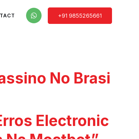
+91 9855265661
TACT
Cassino No Brasi
rros Electronic