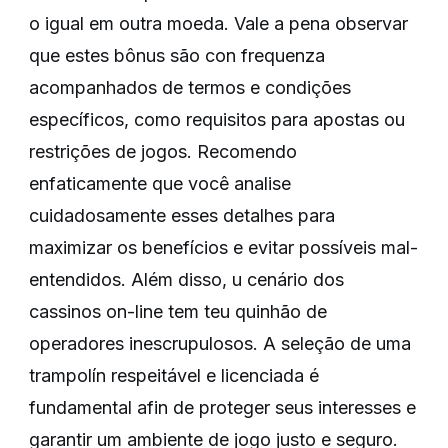
o igual em outra moeda. Vale a pena observar
Jagraon
que estes bônus são con frequenza
acompanhados de termos e condições
Regal market, Malak Rd, Kacha, Jagraon,
específicos, como requisitos para apostas ou
Punjab 142026
restrições de jogos. Recomendo
enfaticamente que você analise
Near, Bye pass road, Barnala Chowk, Raikot,
cuidadosamente esses detalhes para
Punjab 141109
maximizar os benefícios e evitar possíveis mal-
entendidos. Além disso, u cenário dos
cassinos on-line tem teu quinhão de
Email:
operadores inescrupulosos. A seleção de uma
Fortune.raikot@gmail.com
trampolín respeitável e licenciada é
Phone:
fundamental afin de proteger seus interesses e
+91 98552 65661
garantir um ambiente de jogo justo e seguro.
Mobile: