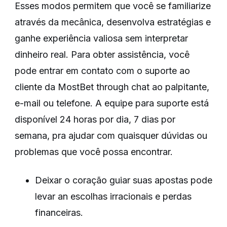
Esses modos permitem que você se familiarize
através da mecânica, desenvolva estratégias e
ganhe experiência valiosa sem interpretar
dinheiro real. Para obter assistência, você
pode entrar em contato com o suporte ao
cliente da MostBet through chat ao palpitante,
e-mail ou telefone. A equipe para suporte está
disponível 24 horas por dia, 7 dias por
semana, pra ajudar com quaisquer dúvidas ou
problemas que você possa encontrar.
Deixar o coração guiar suas apostas pode
levar an escolhas irracionais e perdas
financeiras.