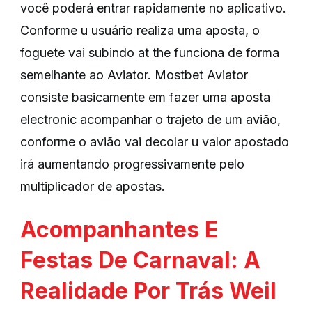
você poderá entrar rapidamente no aplicativo.
Conforme u usuário realiza uma aposta, o
foguete vai subindo at the funciona de forma
semelhante ao Aviator. Mostbet Aviator
consiste basicamente em fazer uma aposta
electronic acompanhar o trajeto de um avião,
conforme o avião vai decolar u valor apostado
irá aumentando progressivamente pelo
multiplicador de apostas.
Acompanhantes E
Festas De Carnaval: A
Realidade Por Trás Weil