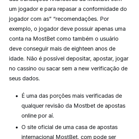
um jogador e para repasar a conformidade do
jogador com as” “recomendações. Por
exemplo, o jogador deve possuir apenas uma
conta na MostBet como também o usuário
deve conseguir mais de eighteen anos de
idade. Não é possível depositar, apostar, jogar
no cassino ou sacar sem a new verificação de
seus dados.
É uma das porções mais verificadas de
qualquer revisão da Mostbet de apostas
online por aí.
O site oficial de uma casa de apostas
internacional MostBet. com pode ser