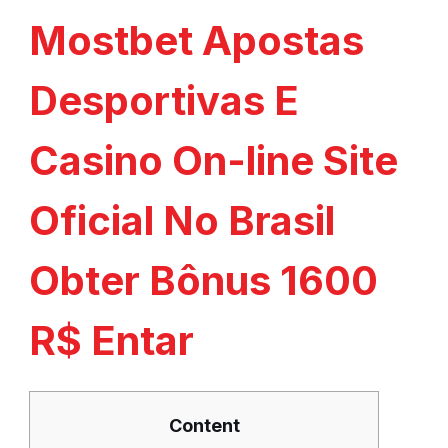
Mostbet Apostas
Desportivas E
Casino On-line Site
Oficial No Brasil
Obter Bônus 1600
R$ Entar
Content