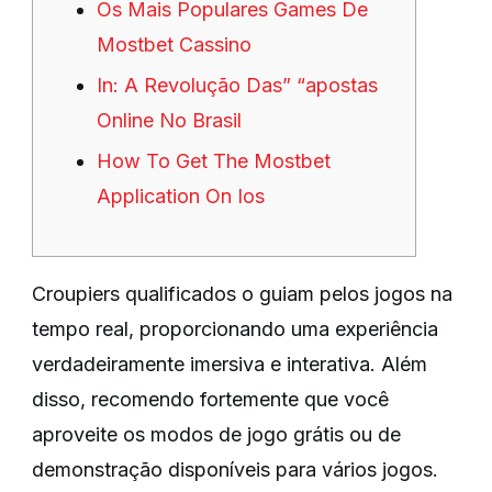
Os Mais Populares Games De
Mostbet Cassino
In: A Revolução Das” “apostas
Online No Brasil
How To Get The Mostbet
Application On Ios
Croupiers qualificados o guiam pelos jogos na
tempo real, proporcionando uma experiência
verdadeiramente imersiva e interativa. Além
disso, recomendo fortemente que você
aproveite os modos de jogo grátis ou de
demonstração disponíveis para vários jogos.