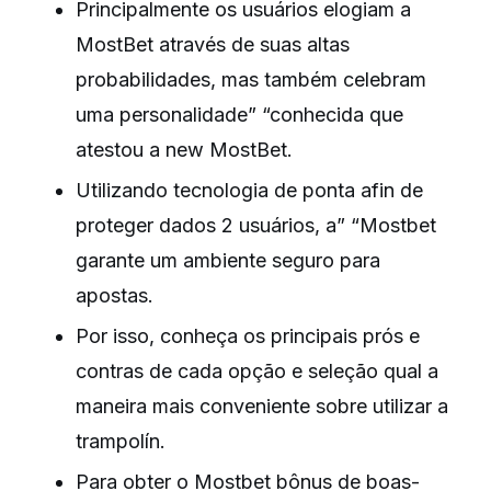
Principalmente os usuários elogiam a
MostBet através de suas altas
probabilidades, mas também celebram
uma personalidade” “conhecida que
atestou a new MostBet.
Utilizando tecnologia de ponta afin de
proteger dados 2 usuários, a” “Mostbet
garante um ambiente seguro para
apostas.
Por isso, conheça os principais prós e
contras de cada opção e seleção qual a
maneira mais conveniente sobre utilizar a
trampolín.
Para obter o Mostbet bônus de boas-