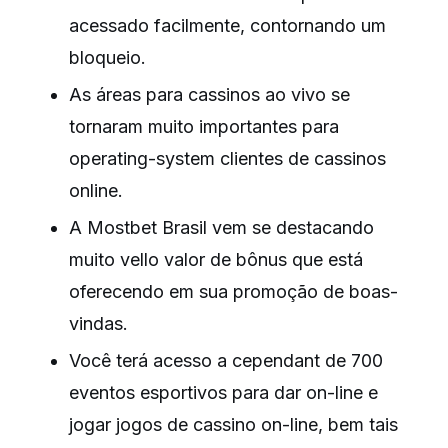
acessado facilmente, contornando um
bloqueio.
As áreas para cassinos ao vivo se
tornaram muito importantes para
operating-system clientes de cassinos
online.
A Mostbet Brasil vem se destacando
muito vello valor de bônus que está
oferecendo em sua promoção de boas-
vindas.
Você terá acesso a cependant de 700
eventos esportivos para dar on-line e
jogar jogos de cassino on-line, bem tais