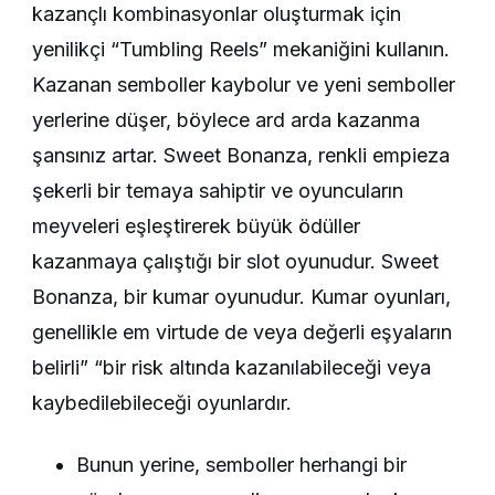
kazançlı kombinasyonlar oluşturmak için
yenilikçi “Tumbling Reels” mekaniğini kullanın.
Kazanan semboller kaybolur ve yeni semboller
yerlerine düşer, böylece ard arda kazanma
şansınız artar. Sweet Bonanza, renkli empieza
şekerli bir temaya sahiptir ve oyuncuların
meyveleri eşleştirerek büyük ödüller
kazanmaya çalıştığı bir slot oyunudur. Sweet
Bonanza, bir kumar oyunudur. Kumar oyunları,
genellikle em virtude de veya değerli eşyaların
belirli” “bir risk altında kazanılabileceği veya
kaybedilebileceği oyunlardır.
Bunun yerine, semboller herhangi bir