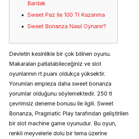
Bardak
Sweet Paz Ile 100 Tl Kazanma
Sweet Bonanza Nasıl Oynanır?
Devletin kesinlikle bir çok bilinen oyunu.
Makaraları patlatabileceğiniz ve slot
oyunlarının rt puanı oldukça yüksektir.
Yorumları empieza daha sweet bonanza
yorumlar olduğunu söylemektedir. 250 tl
çevrimsiz deneme bonusu ile ilgili. Sweet
Bonanza, Pragmatic Play tarafından geliştirilen
bir slot machine game oyunudur. Bu oyun,
renkli meyvelerle dolu bir tema üzerine