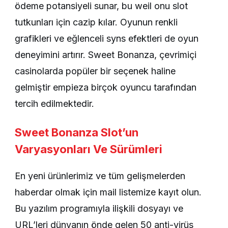
ödeme potansiyeli sunar, bu weil onu slot
tutkunları için cazip kılar. Oyunun renkli
grafikleri ve eğlenceli syns efektleri de oyun
deneyimini artırır. Sweet Bonanza, çevrimiçi
casinolarda popüler bir seçenek haline
gelmiştir empieza birçok oyuncu tarafından
tercih edilmektedir.
Sweet Bonanza Slot’un
Varyasyonları Ve Sürümleri
En yeni ürünlerimiz ve tüm gelişmelerden
haberdar olmak için mail listemize kayıt olun.
Bu yazılım programıyla ilişkili dosyayı ve
URL’leri dünyanın önde gelen 50 anti-virüs