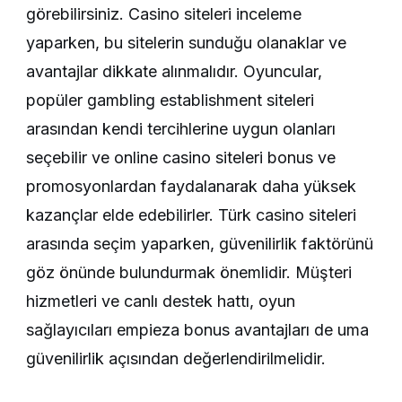
görebilirsiniz. Casino siteleri inceleme
yaparken, bu sitelerin sunduğu olanaklar ve
avantajlar dikkate alınmalıdır. Oyuncular,
popüler gambling establishment siteleri
arasından kendi tercihlerine uygun olanları
seçebilir ve online casino siteleri bonus ve
promosyonlardan faydalanarak daha yüksek
kazançlar elde edebilirler. Türk casino siteleri
arasında seçim yaparken, güvenilirlik faktörünü
göz önünde bulundurmak önemlidir. Müşteri
hizmetleri ve canlı destek hattı, oyun
sağlayıcıları empieza bonus avantajları de uma
güvenilirlik açısından değerlendirilmelidir.