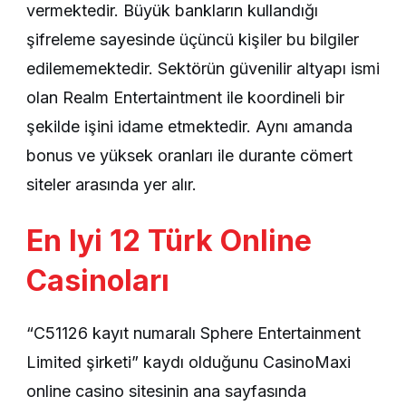
vermektedir. Büyük bankların kullandığı
şifreleme sayesinde üçüncü kişiler bu bilgiler
edilememektedir. Sektörün güvenilir altyapı ismi
olan Realm Entertaintment ile koordineli bir
şekilde işini idame etmektedir. Aynı amanda
bonus ve yüksek oranları ile durante cömert
siteler arasında yer alır.
En Iyi 12 Türk Online
Casinoları
“C51126 kayıt numaralı Sphere Entertainment
Limited şirketi” kaydı olduğunu CasinoMaxi
online casino sitesinin ana sayfasında