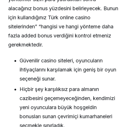
alacağınız bonus yüzdesini belirleyecek. Bunun
için kullandığınız Türk online casino
sitelerinden” “hangisi ve hangi yönteme daha
fazla added bonus verdiğini kontrol etmeniz
gerekmektedir.
Güvenilir casino siteleri, oyuncuların
ihtiyaçlarını karşılamak için geniş bir oyun
seçeneği sunar.
Hiçbir şey karşılıksız para almanın
cazibesini geçemeyeceğinden, kendimizi
yeni oyunculara büyük hoşgeldin
bonusları sunan çevrimiçi kumarhaneleri
seçmekle sınırladık.