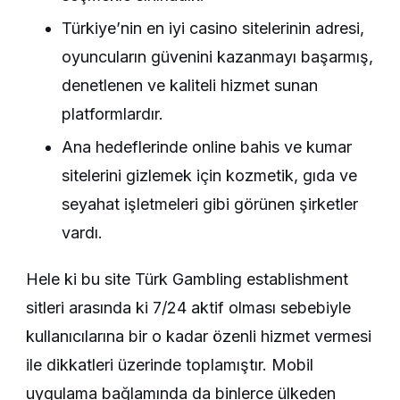
Türkiye’nin en iyi casino sitelerinin adresi,
oyuncuların güvenini kazanmayı başarmış,
denetlenen ve kaliteli hizmet sunan
platformlardır.
Ana hedeflerinde online bahis ve kumar
sitelerini gizlemek için kozmetik, gıda ve
seyahat işletmeleri gibi görünen şirketler
vardı.
Hele ki bu site Türk Gambling establishment
sitleri arasında ki 7/24 aktif olması sebebiyle
kullanıcılarına bir o kadar özenli hizmet vermesi
ile dikkatleri üzerinde toplamıştır. Mobil
uygulama bağlamında da binlerce ülkeden