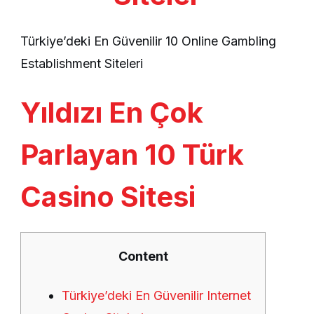
Türkiye’deki En Güvenilir 10 Online Gambling
Establishment Siteleri
Yıldızı En Çok
Parlayan 10 Türk
Casino Sitesi
Content
Türkiye’deki En Güvenilir Internet