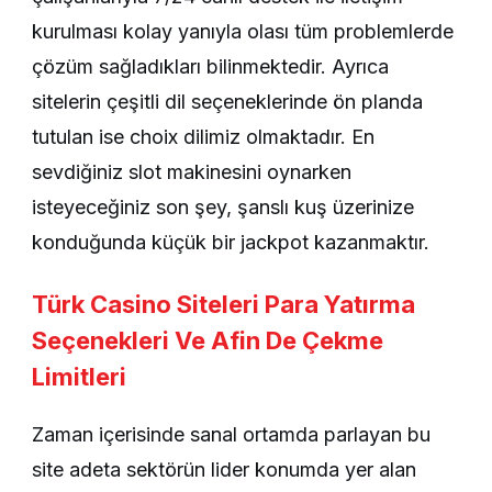
kurulması kolay yanıyla olası tüm problemlerde
çözüm sağladıkları bilinmektedir. Ayrıca
sitelerin çeşitli dil seçeneklerinde ön planda
tutulan ise choix dilimiz olmaktadır. En
sevdiğiniz slot makinesini oynarken
isteyeceğiniz son şey, şanslı kuş üzerinize
konduğunda küçük bir jackpot kazanmaktır.
Türk Casino Siteleri Para Yatırma
Seçenekleri Ve Afin De Çekme
Limitleri
Zaman içerisinde sanal ortamda parlayan bu
site adeta sektörün lider konumda yer alan