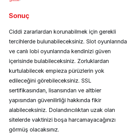
Sonuç
Ciddi zararlardan korunabilmek için gerekli
tercihlerde bulunabileceksiniz. Slot oyunlarında
ve canlı lobi oyunlarında kendinizi güven
içerisinde bulabileceksiniz. Zorluklardan
kurtulabilecek empieza pürüzlerin yok
edileceğini görebileceksiniz. SSL
sertifikasından, lisansından ve altbier
yapısından güvenilirliği hakkında fikir
alabileceksiniz. Dolandırıcılıktan uzak olan
sitelerde vaktinizi boşa harcamayacağınızı
görmüş olacaksınız.