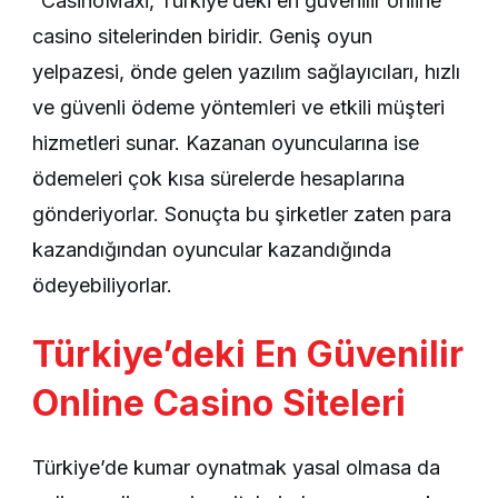
“CasinoMaxi, Türkiye’deki en güvenilir online
casino sitelerinden biridir. Geniş oyun
yelpazesi, önde gelen yazılım sağlayıcıları, hızlı
ve güvenli ödeme yöntemleri ve etkili müşteri
hizmetleri sunar. Kazanan oyuncularına ise
ödemeleri çok kısa sürelerde hesaplarına
gönderiyorlar. Sonuçta bu şirketler zaten para
kazandığından oyuncular kazandığında
ödeyebiliyorlar.
Türkiye’deki En Güvenilir
Online Casino Siteleri
Türkiye’de kumar oynatmak yasal olmasa da