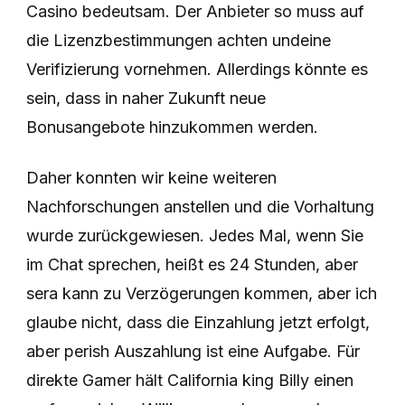
Casino bedeutsam. Der Anbieter so muss auf
die Lizenzbestimmungen achten undeine
Verifizierung vornehmen. Allerdings könnte es
sein, dass in naher Zukunft neue
Bonusangebote hinzukommen werden.
Daher konnten wir keine weiteren
Nachforschungen anstellen und die Vorhaltung
wurde zurückgewiesen. Jedes Mal, wenn Sie
im Chat sprechen, heißt es 24 Stunden, aber
sera kann zu Verzögerungen kommen, aber ich
glaube nicht, dass die Einzahlung jetzt erfolgt,
aber perish Auszahlung ist eine Aufgabe. Für
direkte Gamer hält California king Billy einen