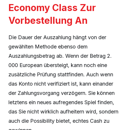
Economy Class Zur
Vorbestellung An
Die Dauer der Auszahlung hängt von der
gewählten Methode ebenso dem
Auszahlungsbetrag ab. Wenn der Betrag 2.
000 European übersteigt, kann noch eine
zusätzliche Prüfung stattfinden. Auch wenn
das Konto nicht verifiziert ist, kann einander
der Zahlungsvorgang verzögern. Sie können
letztens ein neues aufregendes Spiel finden,
das Sie nicht wirklich aufheitern wird, sondern
auch die Possibility bietet, echtes Cash zu