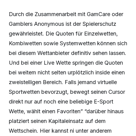
Durch die Zusammenarbeit mit GamCare oder
Gamblers Anonymous ist der Spielerschutz
gewährleistet. Die Quoten für Einzelwetten,
Kombiwetten sowie Systemwetten können sich
bei diesem Wettanbieter definitiv sehen lassen.
Und bei einer Live Wette springen die Quoten
bei weitem nicht selten urplötzlich inside einen
zweistelligen Bereich. Falls jemand virtuelle
Sportwetten bevorzugt, bewegt seinen Cursor
direkt nur auf noch eine beliebige E-Sport
Wette, wählt einen Favoriten” “darüber hinaus
platziert seinen Kapitaleinsatz auf dem
Wettschein. Hier kannst ni unter anderem