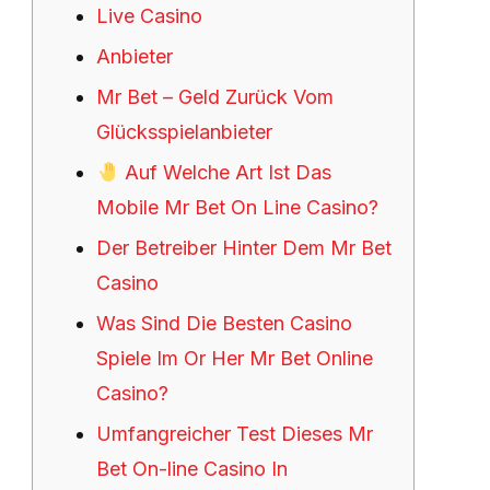
Live Casino
Anbieter
Mr Bet – Geld Zurück Vom
Glücksspielanbieter
Auf Welche Art Ist Das
Mobile Mr Bet On Line Casino?
Der Betreiber Hinter Dem Mr Bet
Casino
Was Sind Die Besten Casino
Spiele Im Or Her Mr Bet Online
Casino?
Umfangreicher Test Dieses Mr
Bet On-line Casino In