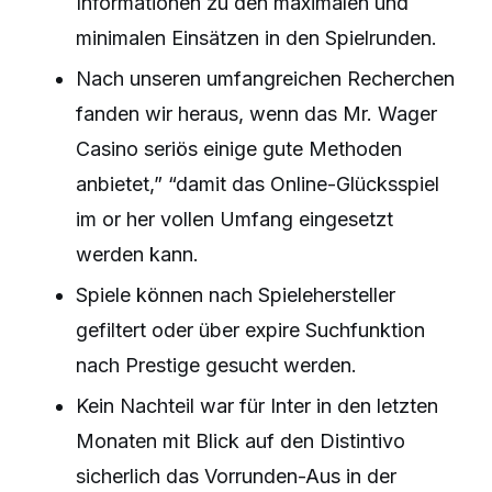
Informationen zu den maximalen und
minimalen Einsätzen in den Spielrunden.
Nach unseren umfangreichen Recherchen
fanden wir heraus, wenn das Mr. Wager
Casino seriös einige gute Methoden
anbietet,” “damit das Online-Glücksspiel
im or her vollen Umfang eingesetzt
werden kann.
Spiele können nach Spielehersteller
gefiltert oder über expire Suchfunktion
nach Prestige gesucht werden.
Kein Nachteil war für Inter in den letzten
Monaten mit Blick auf den Distintivo
sicherlich das Vorrunden-Aus in der