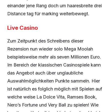
einander jene Rang doch um haaresbreite drei
Distance tag für marking weiterbewegt.
Live Casino
Zum Zeitpunkt des Schreibens dieser
Rezension nun wieder solo Mega Moolah
beispielsweise mehr als seven Millionen Euro.
Im Bereich der klassischen Casinospiele kann
das Angebot auch über unglaubliche
Auswahlmöglichkeiten Punkte sammeln. Hier
ist natürlich es folglich möglich mit Spielen auf
welche weise La Dolce Vita, Ramses Book,
Nero’s Fortune und Very Ball zu spielen! Wie