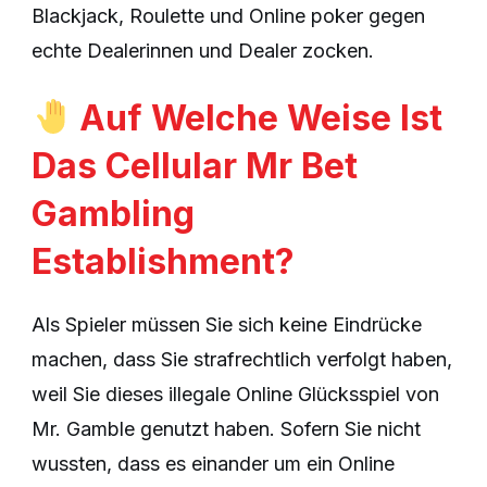
Blackjack, Roulette und Online poker gegen
echte Dealerinnen und Dealer zocken.
Auf Welche Weise Ist
Das Cellular Mr Bet
Gambling
Establishment?
Als Spieler müssen Sie sich keine Eindrücke
machen, dass Sie strafrechtlich verfolgt haben,
weil Sie dieses illegale Online Glücksspiel von
Mr. Gamble genutzt haben. Sofern Sie nicht
wussten, dass es einander um ein Online