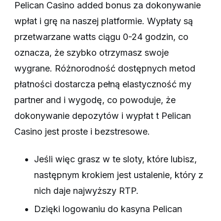
Pelican Casino added bonus za dokonywanie
wpłat i grę na naszej platformie. Wypłaty są
przetwarzane watts ciągu 0-24 godzin, co
oznacza, że szybko otrzymasz swoje
wygrane. Różnorodność dostępnych metod
płatności dostarcza pełną elastyczność my
partner and i wygodę, co powoduje, że
dokonywanie depozytów i wypłat t Pelican
Casino jest proste i bezstresowe.
Jeśli więc grasz w te sloty, które lubisz,
następnym krokiem jest ustalenie, który z
nich daje najwyższy RTP.
Dzięki logowaniu do kasyna Pelican