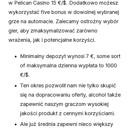
w Pelican Casino 15 €/$. Dodatkowo możesz
wykorzystać five bonus w dowolnej wybranej
grze na automacie. Zalecamy ostrożny wybór
gier, aby zmaksymalizować zarówno
wrażenia, jak i potencjalne korzyści.
Minimalny depozyt wynosi 7 €, some sort
of maksymalna dzienna wypłata to 1000
€/$.
Ten okres pozwolił nam nie tylko skupić
się na dopracowaniu oferty, alcohol także
zapewnić naszym graczom wysokiej
jakości produkt z cennymi korzyściami.
Ale już średnia zapewni nieco większy