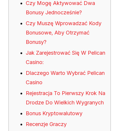
Czy Mogę Aktywować Dwa
Bonusy Jednocześnie?
Czy Muszę Wprowadzać Kody
Bonusowe, Aby Otrzymać
Bonusy?
Jak Zarejestrować Się W Pelican
Casino:
Dlaczego Warto Wybrać Pelican
Casino
Rejestracja To Pierwszy Krok Na
Drodze Do Wielkich Wygranych
Bonus Kryptowalutowy
Recenzje Graczy