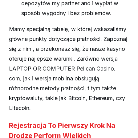
depozytów my partner and i wypłat w
sposób wygodny i bez problemów.
Mamy specjalną tabelę, w której wskazaliśmy
główne punkty dotyczące płatności. Zapoznaj
się z nimi, a przekonasz się, że nasze kasyno
oferuje najlepsze warunki. Zarówno wersja
LAPTOP OR COMPUTER Pelican Casino.
com, jak i wersja mobilna obsługują
różnorodne metody płatności, t tym także
kryptowaluty, takie jak Bitcoin, Ethereum, czy
Litecoin.
Rejestracja To Pierwszy Krok Na
Drodze Perform Wielkich