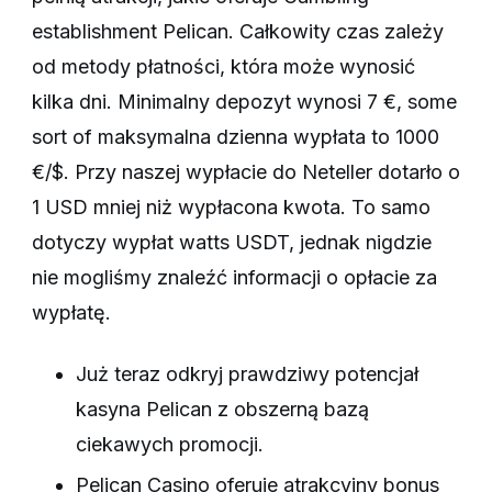
establishment Pelican. Całkowity czas zależy
od metody płatności, która może wynosić
kilka dni. Minimalny depozyt wynosi 7 €, some
sort of maksymalna dzienna wypłata to 1000
€/$. Przy naszej wypłacie do Neteller dotarło o
1 USD mniej niż wypłacona kwota. To samo
dotyczy wypłat watts USDT, jednak nigdzie
nie mogliśmy znaleźć informacji o opłacie za
wypłatę.
Już teraz odkryj prawdziwy potencjał
kasyna Pelican z obszerną bazą
ciekawych promocji.
Pelican Casino oferuje atrakcyjny bonus