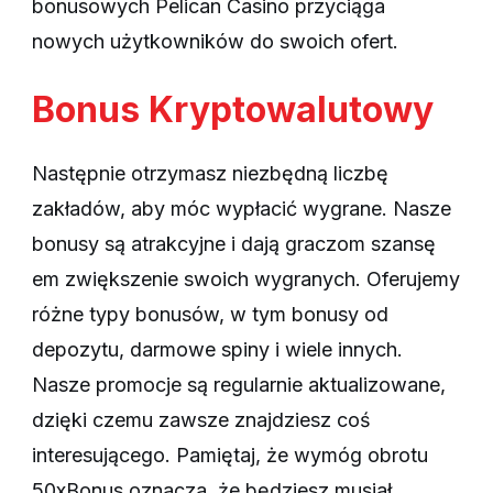
bonusowych Pelican Casino przyciąga
nowych użytkowników do swoich ofert.
Bonus Kryptowalutowy
Następnie otrzymasz niezbędną liczbę
zakładów, aby móc wypłacić wygrane. Nasze
bonusy są atrakcyjne i dają graczom szansę
em zwiększenie swoich wygranych. Oferujemy
różne typy bonusów, w tym bonusy od
depozytu, darmowe spiny i wiele innych.
Nasze promocje są regularnie aktualizowane,
dzięki czemu zawsze znajdziesz coś
interesującego. Pamiętaj, że wymóg obrotu
50xBonus oznacza, że ​​będziesz musiał