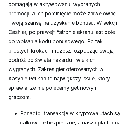
pomagają w aktywowaniu wybranych
promocji, a ich pominięcie może zniwelować
Twoją szansę na uzyskanie bonusu. W sekcji
Cashier, po prawej” “stronie ekranu jest pole
do wpisania kodu bonusowego. Po tak
prostych krokach możesz rozpocząć swoją
podróż do świata hazardu i wielkich
wygranych. Zakres gier oferowanych w
Kasynie Pelikan to największy issue, który
sprawia, że nie polecamy get nowym
graczom!
Ponadto, transakcje w kryptowalutach są
całkowicie bezpieczne, a nasza platforma