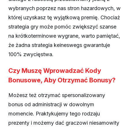
wybranych poprzez nas stron hazardowych, w
której uzyskasz tę wyjątkową premię. Chociaż
strategia gry może pomóc zwiększyć szanse
na krótkoterminowe wygrane, warto pamiętać,
że żadna strategia keineswegs gwarantuje
100% zwycięstwa.
Czy Muszę Wprowadzać Kody
Bonusowe, Aby Otrzymać Bonusy?
Możesz też otrzymać spersonalizowany
bonus od administracji w dowolnym
momencie. Praktykujemy tego rodzaju
prezenty i możemy dać graczowi niesamowity