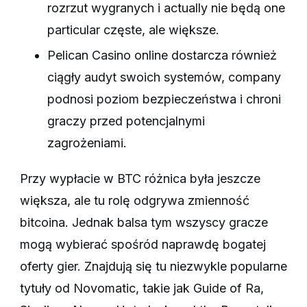
rozrzut wygranych i actually nie będą one
particular częste, ale większe.
Pelican Casino online dostarcza również
ciągły audyt swoich systemów, company
podnosi poziom bezpieczeństwa i chroni
graczy przed potencjalnymi
zagrożeniami.
Przy wypłacie w BTC różnica była jeszcze
większa, ale tu rolę odgrywa zmienność
bitcoina. Jednak balsa tym wszyscy gracze
mogą wybierać spośród naprawdę bogatej
oferty gier. Znajdują się tu niezwykle popularne
tytuły od Novomatic, takie jak Guide of Ra,