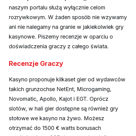
naszym portalu służą wyłącznie celom
rozrywkowym. W żaden sposób nie wzywamy
ani nie nalegamy na granie w jakiekolwiek gry
kasynowe. Piszemy recenzje w oparciu o
doświadczenia graczy z całego świata.
Recenzje Graczy
Kasyno proponuje kilkaset gier od wydawców
takich grunzochse NetEnt, Microgaming,
Novomatic, Apollo, Kajot i EGT. Oprócz
slotów, w hali gier dostępne są również gry
stołowe we kasyno na żywo. Możesz
otrzymać do 1500 € watts bonusach