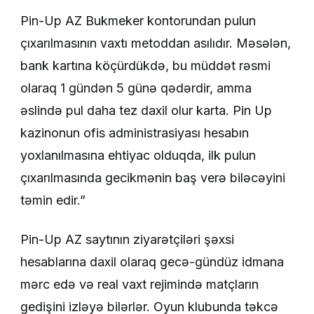
Pin-Up AZ Bukmeker kontorundan pulun
çıxarılmasının vaxtı metoddan asılıdır. Məsələn,
bank kartına köçürdükdə, bu müddət rəsmi
olaraq 1 gündən 5 günə qədərdir, amma
əslində pul daha tez daxil olur karta. Pin Up
kazinonun ofis administrasiyası hesabın
yoxlanılmasına ehtiyac olduqda, ilk pulun
çıxarılmasında gecikmənin baş verə biləcəyini
təmin edir.”
Pin-Up AZ saytının ziyarətçiləri şəxsi
hesablarına daxil olaraq gecə-gündüz idmana
mərc edə və real vaxt rejimində matçların
gedişini izləyə bilərlər. Oyun klubunda təkcə