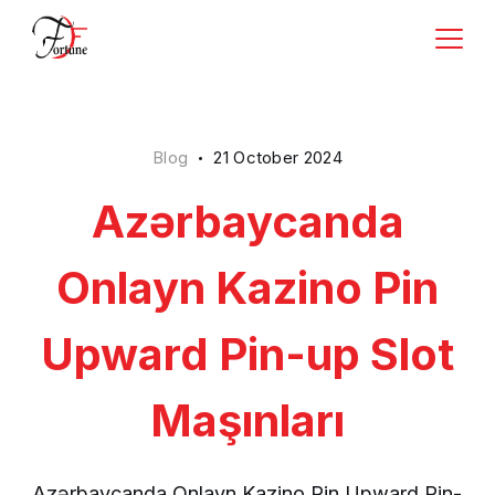
Skip
to
Rishi
content
Business
Blog
21 October 2024
Azərbaycanda
Onlayn Kazino Pin
Upward Pin-up Slot
Maşınları
Azərbaycanda Onlayn Kazino Pin Upward Pin-