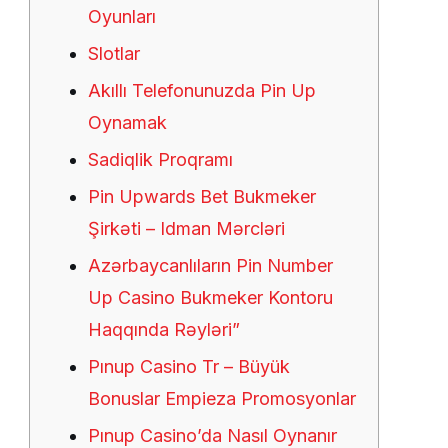
Oyunları
Slotlar
Akıllı Telefonunuzda Pin Up
Oynamak
Sadiqlik Proqramı
Pin Upwards Bet Bukmeker
Şirkəti – Idman Mərcləri
Azərbaycanlıların Pin Number
Up Casino Bukmeker Kontoru
Haqqında Rəyləri”
Pınup Casino Tr – Büyük
Bonuslar Empieza Promosyonlar
Pınup Casino’da Nasıl Oynanır