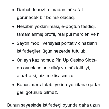
Dərhal depozit olmadan mükafat
görünəcək bir bölmə olacaq.
Hesabın yoxlanılması, e-poçtun təsdiqi,
tamamlanmış profil, real pul mərcləri və h.
Saytın mobil versiyası portativ cihazların
istifadəçiləri üçün nəzərdə tutulub.
Onlayn kazinomuz Pin Up Casino Slots-
da oyunların unikallığı və müxtəlifliyi,
əlbəttə ki, bizim ixtisasımızdır.
Bonus mərc tələbi yerinə yetirilənə qədər
geri götürülə bilməz.
Bunun sayəsində istifadəçi oyunda daha uzun