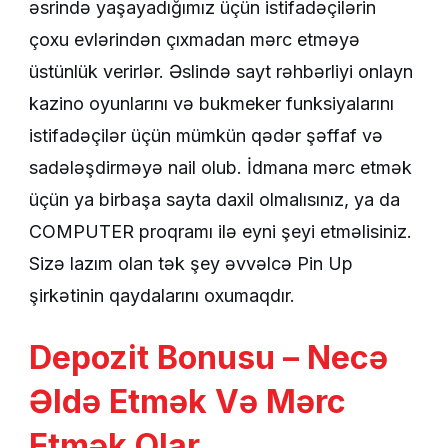
əsrində yaşayadığımız üçün istifadəçilərin
çoxu evlərindən çıxmadan mərc etməyə
üstünlük verirlər. Əslində sayt rəhbərliyi onlayn
kazino oyunlarını və bukmeker funksiyalarını
istifadəçilər üçün mümkün qədər şəffaf və
sadələşdirməyə nail olub. İdmana mərc etmək
üçün ya birbaşa sayta daxil olmalısınız, ya da
COMPUTER proqramı ilə eyni şeyi etməlisiniz.
Sizə lazım olan tək şey əvvəlcə Pin Up
şirkətinin qaydalarını oxumaqdır.
Depozit Bonusu – Necə
Əldə Etmək Və Mərc
Etmək Olar