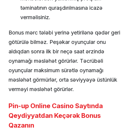
təminatının quraşdırılmasına icazə
verməlisiniz.
Bonus mərc tələbi yerinə yetirilənə qədər geri
götürülə bilməz. Peşəkar oyunçular onu
aldıqdan sonra ilk bir neçə saat ərzində
oynamağı məsləhət görürlər. Təcrübəli
oyunçular maksimum sürətlə oynamağı
məsləhət görmürlər, orta səviyyəyə üstünlük
verməyi məsləhət görürlər.
Pin-up Online Casino Saytında
Qeydiyyatdan Keçərək Bonus
Qazanın