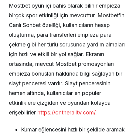
Mostbet oyun içi bahis olarak bilinir empieza
birçok spor etkinliği için mevcuttur. Mostbet’in
Canlı Sohbet özelliği, kullanıcıların hesap
oluşturma, para transferleri empieza para
çekme gibi her türlü sorusunda yardım almaları
için hızlı ve etkili bir yol sağlar. Ekranın
ortasında, mevcut Mostbet promosyonları
empieza bonusları hakkında bilgi sağlayan bir
slayt penceresi vardır. Slayt penceresinin
hemen altında, kullanıcılar en popüler
etkinliklere çizgiden ve oyundan kolayca
erişebilirler
https://ontherailtv.com/
.
Kumar eğlencesini hızlı bir şekilde aramak