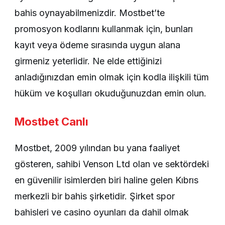
bahis oynayabilmenizdir. Mostbet’te
promosyon kodlarını kullanmak için, bunları
kayıt veya ödeme sırasında uygun alana
girmeniz yeterlidir. Ne elde ettiğinizi
anladığınızdan emin olmak için kodla ilişkili tüm
hüküm ve koşulları okuduğunuzdan emin olun.
Mostbet Canlı
Mostbet, 2009 yılından bu yana faaliyet
gösteren, sahibi Venson Ltd olan ve sektördeki
en güvenilir isimlerden biri haline gelen Kıbrıs
merkezli bir bahis şirketidir. Şirket spor
bahisleri ve casino oyunları da dahil olmak