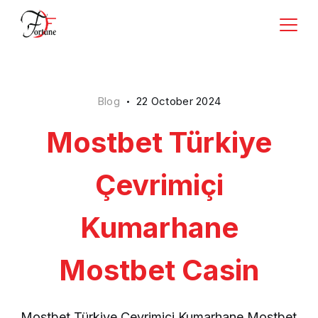
Skip
to
Rishi
content
Business
Blog
22 October 2024
Mostbet Türkiye
Çevrimiçi
Kumarhane
Mostbet Casin
Mostbet Türkiye Çevrimiçi Kumarhane Mostbet