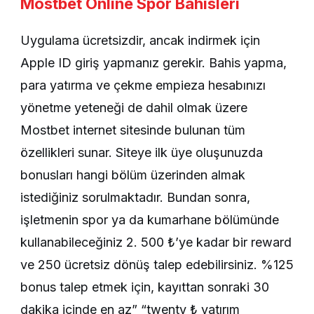
Mostbet Online Spor Bahisleri
Uygulama ücretsizdir, ancak indirmek için
Apple ID giriş yapmanız gerekir. Bahis yapma,
para yatırma ve çekme empieza hesabınızı
yönetme yeteneği de dahil olmak üzere
Mostbet internet sitesinde bulunan tüm
özellikleri sunar. Siteye ilk üye oluşunuzda
bonusları hangi bölüm üzerinden almak
istediğiniz sorulmaktadır. Bundan sonra,
işletmenin spor ya da kumarhane bölümünde
kullanabileceğiniz 2. 500 ₺’ye kadar bir reward
ve 250 ücretsiz dönüş talep edebilirsiniz. %125
bonus talep etmek için, kayıttan sonraki 30
dakika içinde en az” “twenty ₺ yatırım