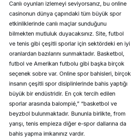
Canlı oyunları izlemeyi seviyorsanız, bu online
casinonun dünya çapındaki tüm büyük spor
etkinliklerinde canlı maçlar sunduğunu
bilmekten mutluluk duyacaksınız. Site, futbol
ve tenis gibi çeşitli sporlar için sektördeki en iyi
oranlardan bazılarını sunmaktadır. Basketbol,
futbol ve Amerikan futbolu gibi başka birçok
seçenek sobre var. Online spor bahisleri, birçok
insanın çeşitli spor disiplinlerinde bahis yaptığı
büyük bir endüstridir. En çok tercih edilen
sporlar arasında balompié,” “basketbol ve
beyzbol bulunmaktadır. Bununla birlikte, from
yarışı, tenis empieza diğer e-spor dallarına da
bahis yapma imkanınız vardır.