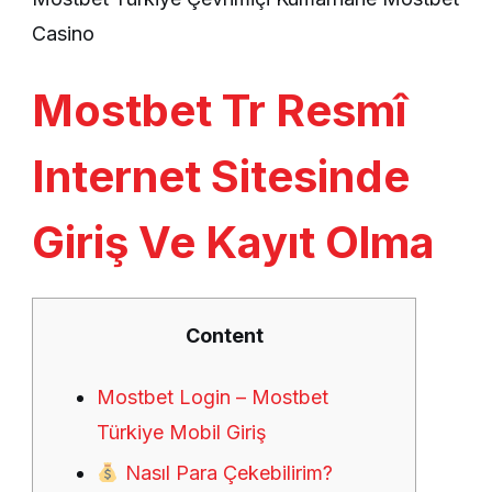
Casino
Mostbet Tr Resmî
Internet Sitesinde
Giriş Ve Kayıt Olma
Content
Mostbet Login – Mostbet
Türkiye Mobil Giriş
Nasıl Para Çekebilirim?