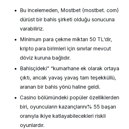
Bu incelemeden, Mostbet (mostbet. com)
dürüst bir bahis şirketi olduğu sonucuna
varabiliriz.
Minimum para çekme miktarı 50 TL’dir,
kripto para birimleri için sınırlar mevcut
döviz kuruna bağlıdır.
Bahisçideki” “kumarhane ek olarak ortaya
çıktı, ancak yavaş yavaş tam teşekküllü,
aranan bir bahis yönü haline geldi.
Casino bölümündeki popüler özelliklerden
biri, oyuncuların kazançlarını% 55 başarı
oranıyla ikiye katlayabilecekleri riskli
oyunlardır.