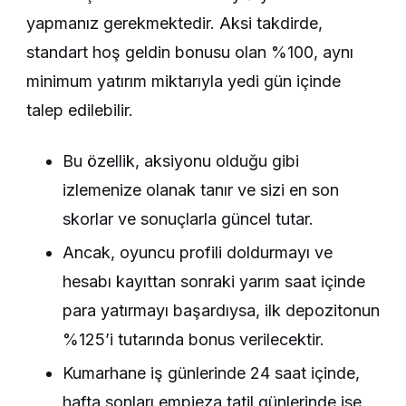
yapmanız gerekmektedir. Aksi takdirde,
standart hoş geldin bonusu olan %100, aynı
minimum yatırım miktarıyla yedi gün içinde
talep edilebilir.
Bu özellik, aksiyonu olduğu gibi
izlemenize olanak tanır ve sizi en son
skorlar ve sonuçlarla güncel tutar.
Ancak, oyuncu profili doldurmayı ve
hesabı kayıttan sonraki yarım saat içinde
para yatırmayı başardıysa, ilk depozitonun
%125’i tutarında bonus verilecektir.
Kumarhane iş günlerinde 24 saat içinde,
hafta sonları empieza tatil günlerinde ise