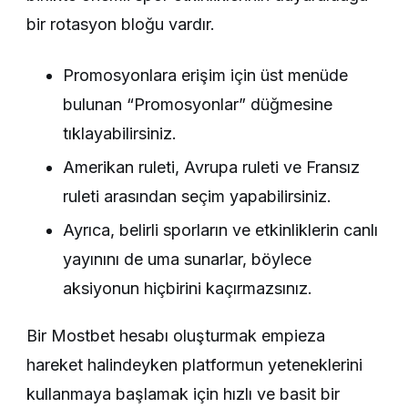
bir rotasyon bloğu vardır.
Promosyonlara erişim için üst menüde
bulunan “Promosyonlar” düğmesine
tıklayabilirsiniz.
Amerikan ruleti, Avrupa ruleti ve Fransız
ruleti arasından seçim yapabilirsiniz.
Ayrıca, belirli sporların ve etkinliklerin canlı
yayınını de uma sunarlar, böylece
aksiyonun hiçbirini kaçırmazsınız.
Bir Mostbet hesabı oluşturmak empieza
hareket halindeyken platformun yeteneklerini
kullanmaya başlamak için hızlı ve basit bir