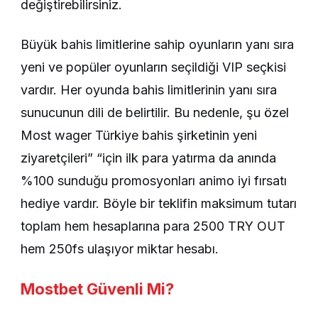
değiştirebilirsiniz.
Büyük bahis limitlerine sahip oyunların yanı sıra
yeni ve popüler oyunların seçildiği VIP seçkisi
vardır. Her oyunda bahis limitlerinin yanı sıra
sunucunun dili de belirtilir. Bu nedenle, şu özel
Most wager Türkiye bahis şirketinin yeni
ziyaretçileri” “için ilk para yatırma da anında
%100 sunduğu promosyonları animo iyi fırsatı
hediye vardır. Böyle bir teklifin maksimum tutarı
toplam hem hesaplarına para 2500 TRY OUT
hem 250fs ulaşıyor miktar hesabı.
Mostbet Güvenli Mi?