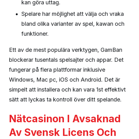
kan göra uttag.
Spelare har möjlighet att välja och vraka
bland olika varianter av spel, kawan och
funktioner.
Ett av de mest populära verktygen, GamBan
blockerar tusentals spelsajter och appar. Det
fungerar på flera plattformar inklusive
Windows, Mac pc, iOS och Android. Det är
simpelt att installera och kan vara 1st effektivt
sätt att lyckas ta kontroll över ditt spelande.
Nätcasinon I Avsaknad
Av Svensk Licens Och