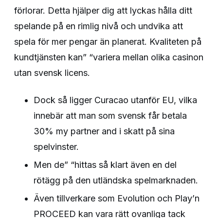
förlorar. Detta hjälper dig att lyckas hålla ditt
Jagraon
spelande på en rimlig nivå och undvika att
spela för mer pengar än planerat. Kvaliteten på
Regal market, Malak Rd, Kacha, Jagraon,
kundtjänsten kan” “variera mellan olika casinon
Punjab 142026
utan svensk licens.
Dock så ligger Curacao utanför EU, vilka
Near, Bye pass road, Barnala Chowk, Raikot,
innebär att man som svensk får betala
Punjab 141109
30% my partner and i skatt på sina
spelvinster.
Men de” “hittas så klart även en del
Email:
Fortune.raikot@gmail.com
rötägg på den utländska spelmarknaden.
Phone:
Även tillverkare som Evolution och Play’n
+91 98552 65661
PROCEED kan vara rätt ovanliga tack
Mobile: