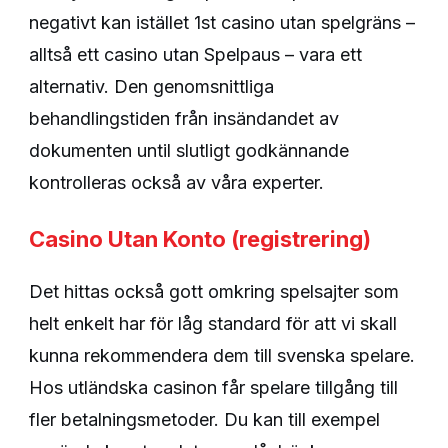
negativt kan istället 1st casino utan spelgräns –
alltså ett casino utan Spelpaus – vara ett
alternativ. Den genomsnittliga
behandlingstiden från insändandet av
dokumenten until slutligt godkännande
kontrolleras också av våra experter.
Casino Utan Konto (registrering)
Det hittas också gott omkring spelsajter som
helt enkelt har för låg standard för att vi skall
kunna rekommendera dem till svenska spelare.
Hos utländska casinon får spelare tillgång till
fler betalningsmetoder. Du kan till exempel