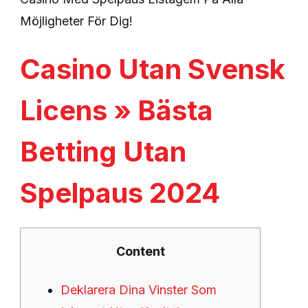
Möjligheter För Dig!
Casino Utan Svensk
Licens » Bästa
Betting Utan
Spelpaus 2024
Content
Deklarera Dina Vinster Som