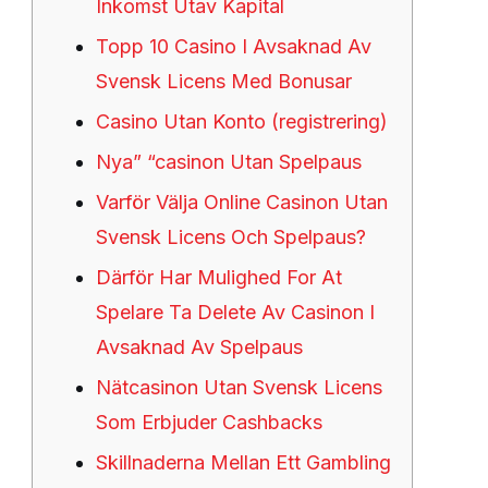
Inkomst Utav Kapital
Topp 10 Casino I Avsaknad Av
Svensk Licens Med Bonusar
Casino Utan Konto (registrering)
Nya” “casinon Utan Spelpaus
Varför Välja Online Casinon Utan
Svensk Licens Och Spelpaus?
Därför Har Mulighed For At
Spelare Ta Delete Av Casinon I
Avsaknad Av Spelpaus
Nätcasinon Utan Svensk Licens
Som Erbjuder Cashbacks
Skillnaderna Mellan Ett Gambling