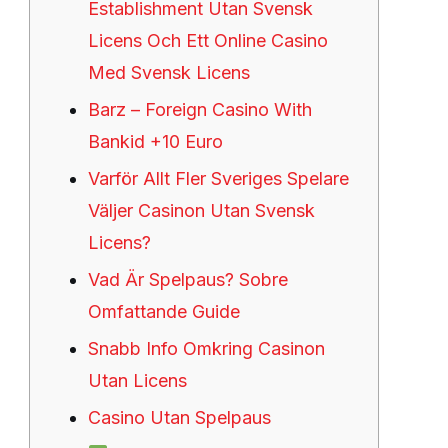
Establishment Utan Svensk
Licens Och Ett Online Casino
Med Svensk Licens
Barz – Foreign Casino With
Bankid +10 Euro
Varför Allt Fler Sveriges Spelare
Väljer Casinon Utan Svensk
Licens?
Vad Är Spelpaus? Sobre
Omfattande Guide
Snabb Info Omkring Casinon
Utan Licens
Casino Utan Spelpaus