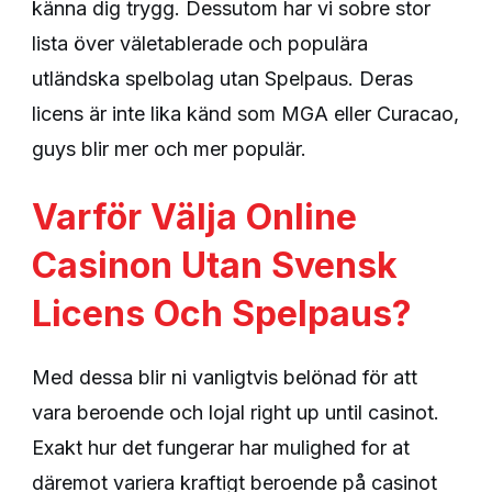
känna dig trygg. Dessutom har vi sobre stor
lista över väletablerade och populära
utländska spelbolag utan Spelpaus. Deras
licens är inte lika känd som MGA eller Curacao,
guys blir mer och mer populär.
Varför Välja Online
Casinon Utan Svensk
Licens Och Spelpaus?
Med dessa blir ni vanligtvis belönad för att
vara beroende och lojal right up until casinot.
Exakt hur det fungerar har mulighed for at
däremot variera kraftigt beroende på casinot