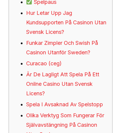
Spelpaus
Hur Letar Upp Jag
Kundsupporten På Casinon Utan
Svensk Licens?
Funkar Zimpler Och Swish På
Casinon Utanför Sweden?
Curacao (ceg)
Är De Lagligt Att Spela På Ett
Onilne Casino Utan Svensk
Licens?
Spela I Avsaknad Av Spelstopp
Olika Verktyg Som Fungerar För
Självavstängning På Casinon