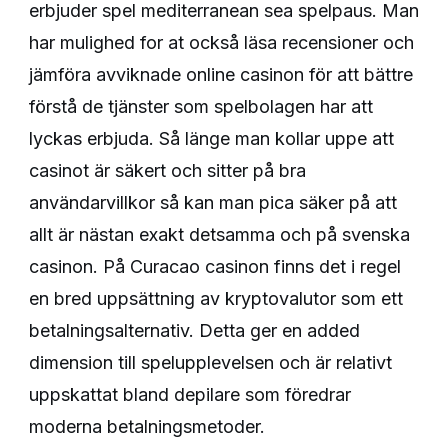
erbjuder spel mediterranean sea spelpaus. Man
har mulighed for at också läsa recensioner och
jämföra avviknade online casinon för att bättre
förstå de tjänster som spelbolagen har att
lyckas erbjuda. Så länge man kollar uppe att
casinot är säkert och sitter på bra
användarvillkor så kan man pica säker på att
allt är nästan exakt detsamma och på svenska
casinon. På Curacao casinon finns det i regel
en bred uppsättning av kryptovalutor som ett
betalningsalternativ. Detta ger en added
dimension till spelupplevelsen och är relativt
uppskattat bland depilare som föredrar
moderna betalningsmetoder.