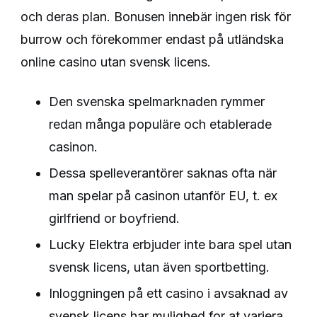
och deras plan. Bonusen innebär ingen risk för
burrow och förekommer endast på utländska
online casino utan svensk licens.
Den svenska spelmarknaden rymmer
redan många populäre och etablerade
casinon.
Dessa spelleverantörer saknas ofta när
man spelar på casinon utanför EU, t. ex
girlfriend or boyfriend.
Lucky Elektra erbjuder inte bara spel utan
svensk licens, utan även sportbetting.
Inloggningen på ett casino i avsaknad av
svensk licens har mulighed for at variera