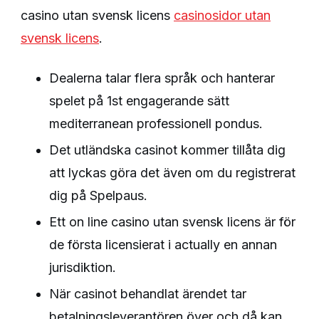
casino utan svensk licens
casinosidor utan
svensk licens
.
Dealerna talar flera språk och hanterar
spelet på 1st engagerande sätt
mediterranean professionell pondus.
Det utländska casinot kommer tillåta dig
att lyckas göra det även om du registrerat
dig på Spelpaus.
Ett on line casino utan svensk licens är för
de första licensierat i actually en annan
jurisdiktion.
När casinot behandlat ärendet tar
betalningsleverantören över och då kan