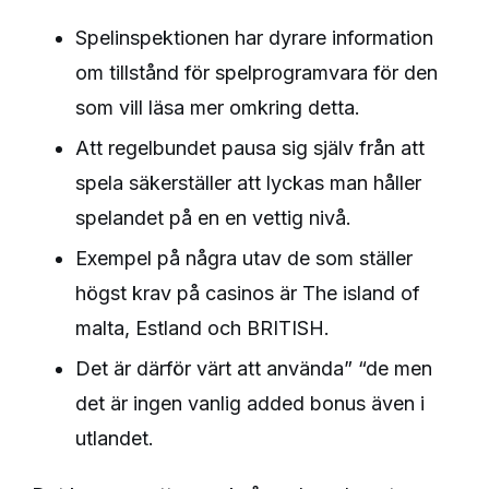
Spelinspektionen har dyrare information
om tillstånd för spelprogramvara för den
som vill läsa mer omkring detta.
Att regelbundet pausa sig själv från att
spela säkerställer att lyckas man håller
spelandet på en en vettig nivå.
Exempel på några utav de som ställer
högst krav på casinos är The island of
malta, Estland och BRITISH.
Det är därför värt att använda” “de men
det är ingen vanlig added bonus även i
utlandet.