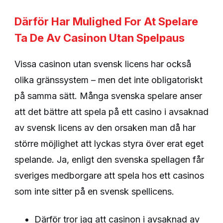
Därför Har Mulighed For At Spelare
Ta De Av Casinon Utan Spelpaus
Vissa casinon utan svensk licens har också
olika gränssystem – men det inte obligatoriskt
på samma sätt. Många svenska spelare anser
att det bättre att spela på ett casino i avsaknad
av svensk licens av den orsaken man då har
större möjlighet att lyckas styra över erat eget
spelande. Ja, enligt den svenska spellagen får
sveriges medborgare att spela hos ett casinos
som inte sitter på en svensk spellicens.
Därför tror jag att casinon i avsaknad av