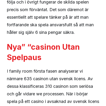
följa och i övrigt fungerar de skilda spelen
precis som förväntat. Det som däremot är
essentiellt att spelare tänker på är att man
fortfarande ska spela ansvarsfullt så att man
håller sig själv 6 sina pengar säkra.
Nya” “casinon Utan
Spelpaus
I family room första fasen analyserar vi
närmare 635 casinon utan svensk licens. Av
dessa klassificeras 310 casinon som seriösa
och går vidare we processen. När i börjar
spela på ett casino i avsaknad av svensk licens