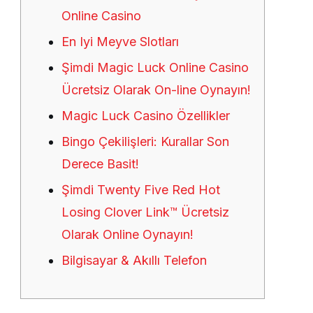
Online Casino
En Iyi Meyve Slotları
Şimdi Magic Luck Online Casino
Ücretsiz Olarak On-line Oynayın!
Magic Luck Casino Özellikler
Bingo Çekilişleri: Kurallar Son
Derece Basit!
Şimdi Twenty Five Red Hot
Losing Clover Link™ Ücretsiz
Olarak Online Oynayın!
Bilgisayar & Akıllı Telefon