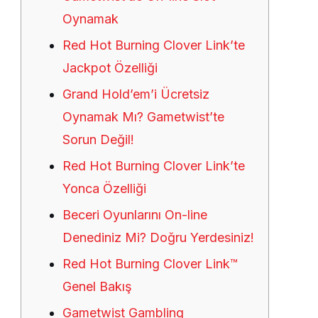
Oynamak
Red Hot Burning Clover Link’te
Jackpot Özelliği
Grand Hold’em’i Ücretsiz
Oynamak Mı? Gametwist’te
Sorun Değil!
Red Hot Burning Clover Link’te
Yonca Özelliği
Beceri Oyunlarını On-line
Denediniz Mi? Doğru Yerdesiniz!
Red Hot Burning Clover Link™
Genel Bakış
Gametwist Gambling