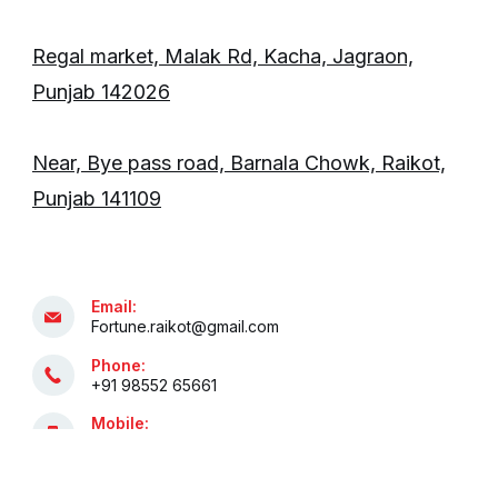
Regal market, Malak Rd, Kacha, Jagraon,
Punjab 142026
Near, Bye pass road, Barnala Chowk, Raikot,
Punjab 141109
Email:
Fortune.raikot@gmail.com
Phone:
+91 98552 65661
Mobile:
+91 81469 94535