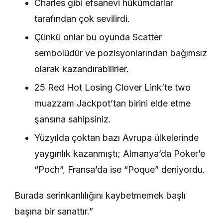
Charles gibi efsanevi hükümdarlar
tarafından çok sevilirdi.
Çünkü onlar bu oyunda Scatter
sembolüdür ve pozisyonlarından bağımsız
olarak kazandırabilirler.
25 Red Hot Losing Clover Link’te two
muazzam Jackpot’tan birini elde etme
şansına sahipsiniz.
Yüzyılda çoktan bazı Avrupa ülkelerinde
yaygınlık kazanmıştı; Almanya’da Poker’e
“Poch”, Fransa’da ise “Poque” deniyordu.
Burada serinkanlılığını kaybetmemek başlı
başına bir sanattır.”