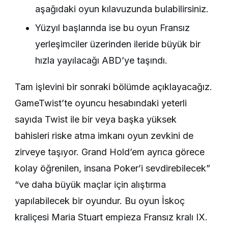
aşağıdaki oyun kılavuzunda bulabilirsiniz.
Yüzyıl başlarında ise bu oyun Fransız
yerleşimciler üzerinden ileride büyük bir
hızla yayılacağı ABD’ye taşındı.
Tam işlevini bir sonraki bölümde açıklayacağız.
GameTwist’te oyuncu hesabındaki yeterli
sayıda Twist ile bir veya başka yüksek
bahisleri riske atma imkanı oyun zevkini de
zirveye taşıyor. Grand Holdʼem ayrıca görece
kolay öğrenilen, insana Poker’i sevdirebilecek”
“ve daha büyük maçlar için alıştırma
yapılabilecek bir oyundur. Bu oyun İskoç
kraliçesi Maria Stuart empieza Fransız kralı IX.