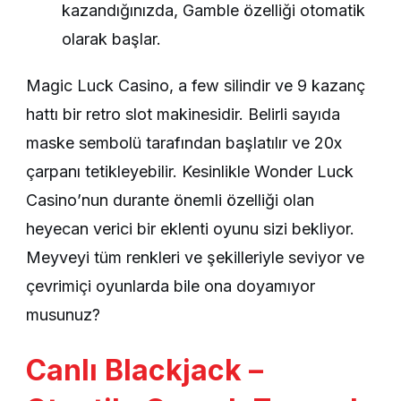
kazandığınızda, Gamble özelliği otomatik
olarak başlar.
Magic Luck Casino, a few silindir ve 9 kazanç
hattı bir retro slot makinesidir. Belirli sayıda
maske sembolü tarafından başlatılır ve 20x
çarpanı tetikleyebilir. Kesinlikle Wonder Luck
Casino’nun durante önemli özelliği olan
heyecan verici bir eklenti oyunu sizi bekliyor.
Meyveyi tüm renkleri ve şekilleriyle seviyor ve
çevrimiçi oyunlarda bile ona doyamıyor
musunuz?
Canlı Blackjack –