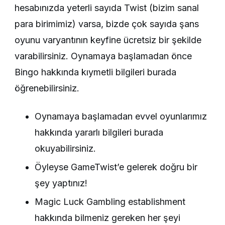
hesabınızda yeterli sayıda Twist (bizim sanal
para birimimiz) varsa, bizde çok sayıda şans
oyunu varyantının keyfine ücretsiz bir şekilde
varabilirsiniz. Oynamaya başlamadan önce
Bingo hakkında kıymetli bilgileri burada
öğrenebilirsiniz.
Oynamaya başlamadan evvel oyunlarımız
hakkında yararlı bilgileri burada
okuyabilirsiniz.
Öyleyse GameTwist’e gelerek doğru bir
şey yaptınız!
Magic Luck Gambling establishment
hakkında bilmeniz gereken her şeyi