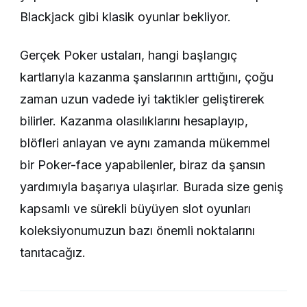
Blackjack gibi klasik oyunlar bekliyor.
Gerçek Poker ustaları, hangi başlangıç
kartlarıyla kazanma şanslarının arttığını, çoğu
zaman uzun vadede iyi taktikler geliştirerek
bilirler. Kazanma olasılıklarını hesaplayıp,
blöfleri anlayan ve aynı zamanda mükemmel
bir Poker-face yapabilenler, biraz da şansın
yardımıyla başarıya ulaşırlar. Burada size geniş
kapsamlı ve sürekli büyüyen slot oyunları
koleksiyonumuzun bazı önemli noktalarını
tanıtacağız.