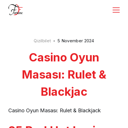
Skip
to
Rishi
content
Business
Qizilbilet
5 November 2024
Casino Oyun
Masası: Rulet &
Blackjac
Casino Oyun Masası: Rulet & Blackjack