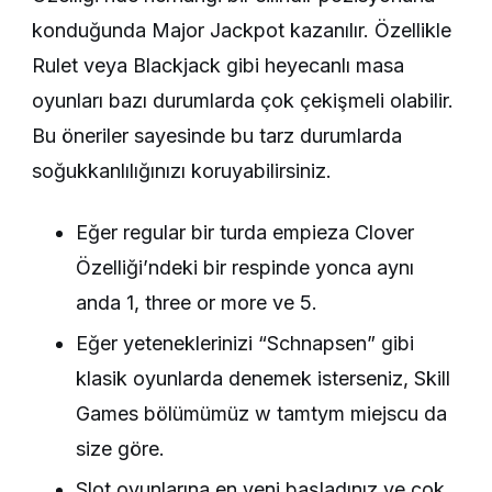
konduğunda Major Jackpot kazanılır. Özellikle
Rulet veya Blackjack gibi heyecanlı masa
oyunları bazı durumlarda çok çekişmeli olabilir.
Bu öneriler sayesinde bu tarz durumlarda
soğukkanlılığınızı koruyabilirsiniz.
Eğer regular bir turda empieza Clover
Özelliği’ndeki bir respinde yonca aynı
anda 1, three or more ve 5.
Eğer yeteneklerinizi “Schnapsen” gibi
klasik oyunlarda denemek isterseniz, Skill
Games bölümümüz w tamtym miejscu da
size göre.
Slot oyunlarına en yeni başladınız ve çok