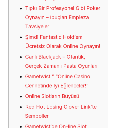
Tıpkı Bir Profesyonel Gibi Poker
Oynayın – İpuçları Empieza
Tavsiyeler
Şimdi Fantastic Hold’em
Ücretsiz Olarak Online Oynayın!
Canlı Blackjack – Otantik,
Gerçek Zamanlı Pasta Oyunları
Gametwist:” “Online Casino
Cennetinde Iyi Eğlenceler!”
Online Slotların Büyüsü
Red Hot Losing Clover Link’te
Semboller
Gametwist’de On-line Slot