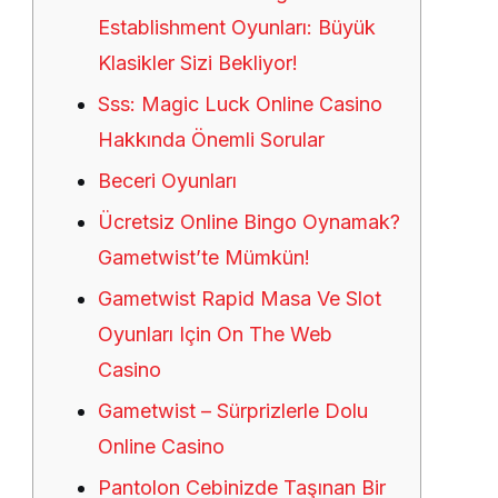
Establishment Oyunları: Büyük
Klasikler Sizi Bekliyor!
Sss: Magic Luck Online Casino
Hakkında Önemli Sorular
Beceri Oyunları
Ücretsiz Online Bingo Oynamak?
Gametwist’te Mümkün!
Gametwist Rapid Masa Ve Slot
Oyunları Için On The Web
Casino
Gametwist – Sürprizlerle Dolu
Online Casino
Pantolon Cebinizde Taşınan Bir