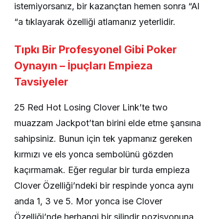
istemiyorsanız, bir kazançtan hemen sonra “Al
“a tıklayarak özelliği atlamanız yeterlidir.
Tıpkı Bir Profesyonel Gibi Poker
Oynayın – İpuçları Empieza
Tavsiyeler
25 Red Hot Losing Clover Link’te two
muazzam Jackpot’tan birini elde etme şansına
sahipsiniz. Bunun için tek yapmanız gereken
kırmızı ve els yonca sembolünü gözden
kaçırmamak. Eğer regular bir turda empieza
Clover Özelliği’ndeki bir respinde yonca aynı
anda 1, 3 ve 5. Mor yonca ise Clover
Özelliği’nde herhangi bir silindir pozisyonuna