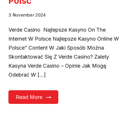
Polsc
3 November 2024
Verde Casino ️ Najlepsze Kasyno On The
Internet W Polsce Najlepsze Kasyno Online W
Polsce” Content W Jaki Sposób Można
Skontaktować Się Z Verde Casino? Zalety
Kasyna Verde Casino – Opinie Jak Mogę
Odebrać W […]
Read More