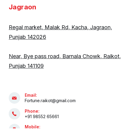
Jagraon
Regal market, Malak Rd, Kacha, Jagraon,
Punjab 142026
Near, Bye pass road, Barnala Chowk, Raikot,
Punjab 141109
Email:
Fortune.raikot@gmail.com
Phone:
+91 98552 65661
Mobile:
+91 81469 94535