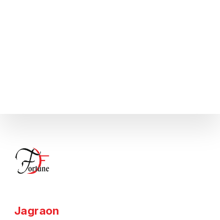
Jagraon