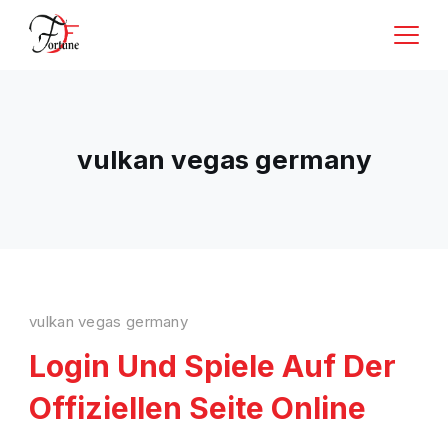
Skip
to
Rishi
content
Business
vulkan vegas germany
vulkan vegas germany
Login Und Spiele Auf Der
Offiziellen Seite Online