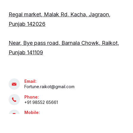
Regal market, Malak Rd, Kacha, Jagraon,
Punjab 142026
Near, Bye pass road, Barnala Chowk, Raikot,
Punjab 141109
Email:
Fortune.raikot@gmail.com
Phone:
+91 98552 65661
Mobile:
+91 81469 94535