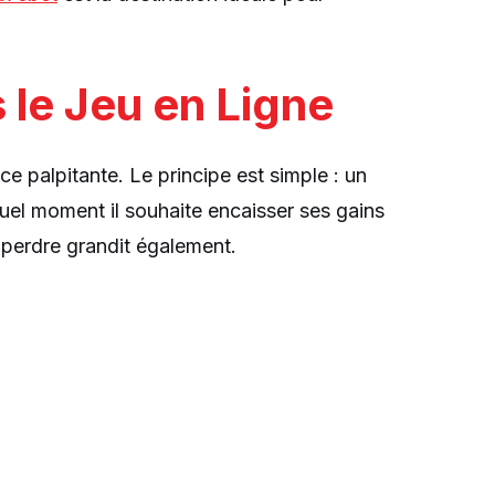
 le Jeu en Ligne
ce palpitante. Le principe est simple : un
uel moment il souhaite encaisser ses gains
t perdre grandit également.