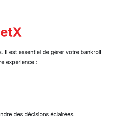
JetX
Il est essentiel de gérer votre bankroll
re expérience :
endre des décisions éclairées.