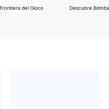
rontiera del Gioco
Descubre Bdmbet