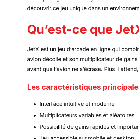
découvrir ce jeu unique dans un environneme
Qu’est-ce que JetX
JetX est un jeu d’arcade en ligne qui combin
avion décolle et son multiplicateur de gain
avant que l’avion ne s’écrase. Plus il attend
Les caractéristiques principal
Interface intuitive et moderne
Multiplicateurs variables et aléatoires
Possibilité de gains rapides et importa
Jeu accessible sur mobile et desktop