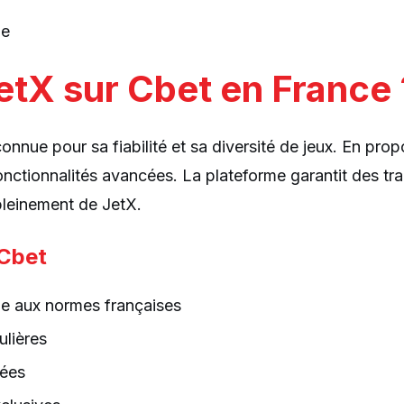
ue
etX sur Cbet en France 
onnue pour sa fiabilité et sa diversité de jeux. En pro
nctionnalités avancées. La plateforme garantit des tran
 pleinement de JetX.
 Cbet
rme aux normes françaises
lières
sées