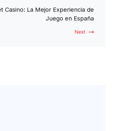
 Casino: La Mejor Experiencia de
Juego en España
Next