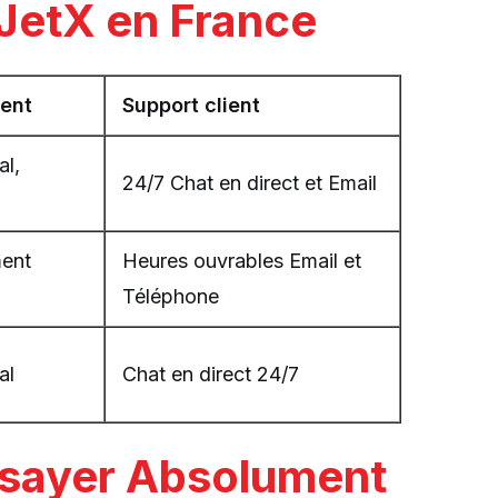
JetX en France
ent
Support client
al,
24/7 Chat en direct et Email
ment
Heures ouvrables Email et
Téléphone
al
Chat en direct 24/7
Essayer Absolument