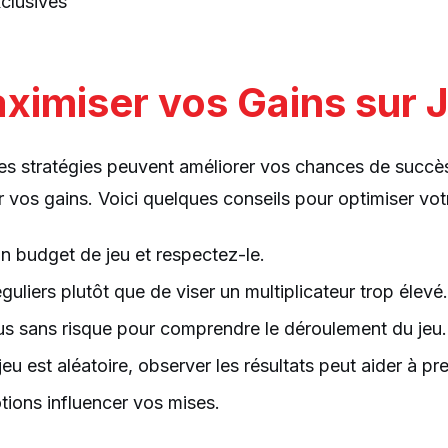
clusives
ximiser vos Gains sur 
es stratégies peuvent améliorer vos chances de succès. 
vos gains. Voici quelques conseils pour optimiser vot
 budget de jeu et respectez-le.
guliers plutôt que de viser un multiplicateur trop élevé.
s sans risque pour comprendre le déroulement du jeu.
eu est aléatoire, observer les résultats peut aider à pr
tions influencer vos mises.