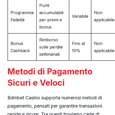
Punti
Programma
accumulabili
Non
Variabile
Fedeltà
per premi e
applicabile
bonus
Rimborso
Bonus
Fino al
Non
sulle perdite
Cashback
10%
applicabile
settimanali
Metodi di Pagamento
Sicuri e Veloci
Bdmbet Casino supporta numerosi metodi di
pagamento, pensati per garantire transazioni
rapide e sicure. Tra questi troviamo carte di