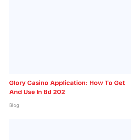
Glory Casino Application: How To Get
And Use In Bd 202
Blog