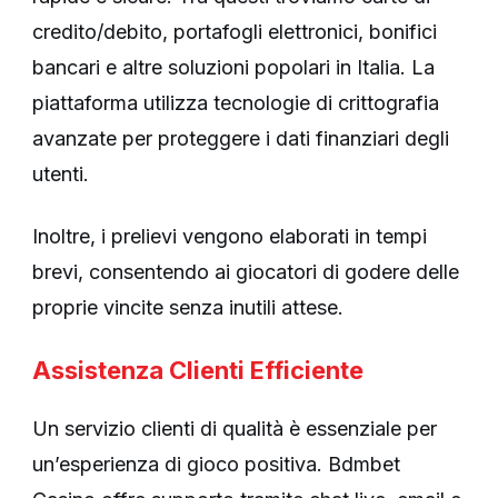
credito/debito, portafogli elettronici, bonifici
bancari e altre soluzioni popolari in Italia. La
piattaforma utilizza tecnologie di crittografia
avanzate per proteggere i dati finanziari degli
utenti.
Inoltre, i prelievi vengono elaborati in tempi
brevi, consentendo ai giocatori di godere delle
proprie vincite senza inutili attese.
Assistenza Clienti Efficiente
Un servizio clienti di qualità è essenziale per
un’esperienza di gioco positiva. Bdmbet