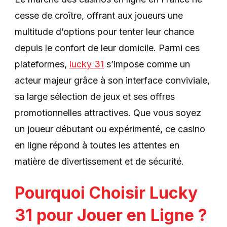
cesse de croître, offrant aux joueurs une
multitude d’options pour tenter leur chance
depuis le confort de leur domicile. Parmi ces
plateformes,
lucky 31
s’impose comme un
acteur majeur grâce à son interface conviviale,
sa large sélection de jeux et ses offres
promotionnelles attractives. Que vous soyez
un joueur débutant ou expérimenté, ce casino
en ligne répond à toutes les attentes en
matière de divertissement et de sécurité.
Pourquoi Choisir Lucky
31 pour Jouer en Ligne ?