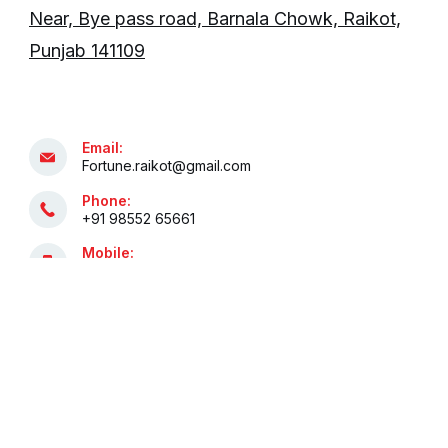
Near, Bye pass road, Barnala Chowk, Raikot,
Punjab 141109
Email:
Fortune.raikot@gmail.com
Phone:
+91 98552 65661
Mobile:
+91 81469 94535