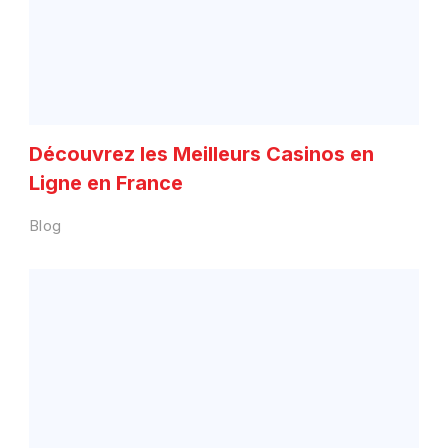
Découvrez les Meilleurs Casinos en
Ligne en France
Blog