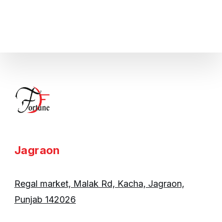
Jagraon
Regal market, Malak Rd, Kacha, Jagraon,
Punjab 142026