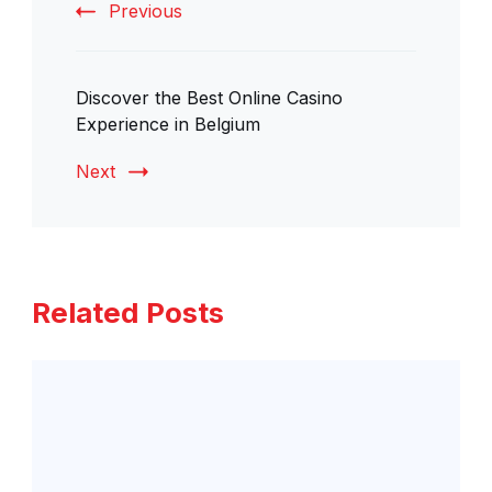
Previous
Discover the Best Online Casino
Experience in Belgium
Next
Related Posts