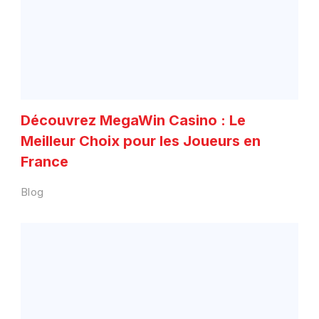
Découvrez MegaWin Casino : Le
Meilleur Choix pour les Joueurs en
France
Blog