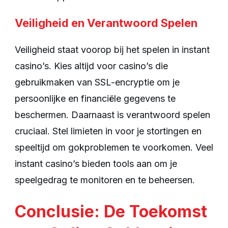
Veiligheid en Verantwoord Spelen
Veiligheid staat voorop bij het spelen in instant
casino’s. Kies altijd voor casino’s die
gebruikmaken van SSL-encryptie om je
persoonlijke en financiële gegevens te
beschermen. Daarnaast is verantwoord spelen
cruciaal. Stel limieten in voor je stortingen en
speeltijd om gokproblemen te voorkomen. Veel
instant casino’s bieden tools aan om je
speelgedrag te monitoren en te beheersen.
Conclusie: De Toekomst