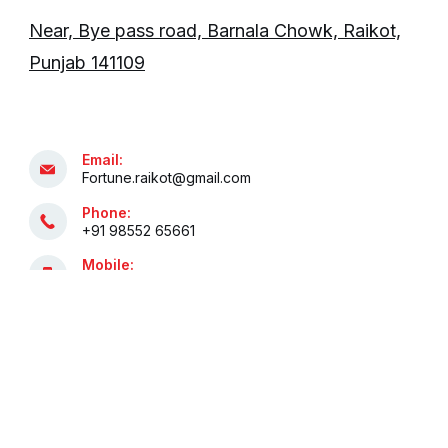
Near, Bye pass road, Barnala Chowk, Raikot,
Punjab 141109
Email:
Fortune.raikot@gmail.com
Phone:
+91 98552 65661
Mobile:
+91 81469 94535