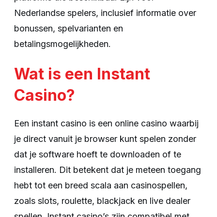
Nederlandse spelers, inclusief informatie over
bonussen, spelvarianten en
betalingsmogelijkheden.
Wat is een Instant
Casino?
Een instant casino is een online casino waarbij
je direct vanuit je browser kunt spelen zonder
dat je software hoeft te downloaden of te
installeren. Dit betekent dat je meteen toegang
hebt tot een breed scala aan casinospellen,
zoals slots, roulette, blackjack en live dealer
spellen. Instant casino’s zijn compatibel met