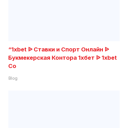
“1xbet ᐉ Ставки и Спорт Онлайн ᐉ
Букмекерская Контора 1хбет ᐉ 1xbet
Co
Blog