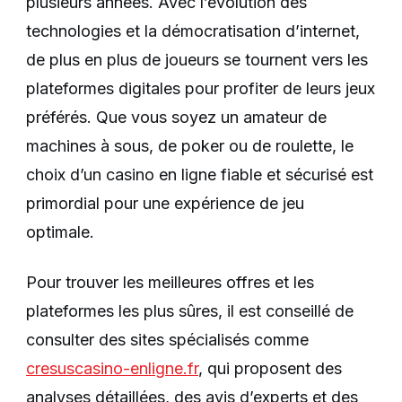
plusieurs années. Avec l’évolution des
technologies et la démocratisation d’internet,
de plus en plus de joueurs se tournent vers les
plateformes digitales pour profiter de leurs jeux
préférés. Que vous soyez un amateur de
machines à sous, de poker ou de roulette, le
choix d’un casino en ligne fiable et sécurisé est
primordial pour une expérience de jeu
optimale.
Pour trouver les meilleures offres et les
plateformes les plus sûres, il est conseillé de
consulter des sites spécialisés comme
cresuscasino-enligne.fr
, qui proposent des
analyses détaillées, des avis d’experts et des