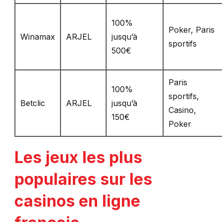
100%
Poker, Paris
Winamax
ARJEL
jusqu’à
sportifs
500€
Paris
100%
sportifs,
Betclic
ARJEL
jusqu’à
Casino,
150€
Poker
Les jeux les plus
populaires sur les
casinos en ligne