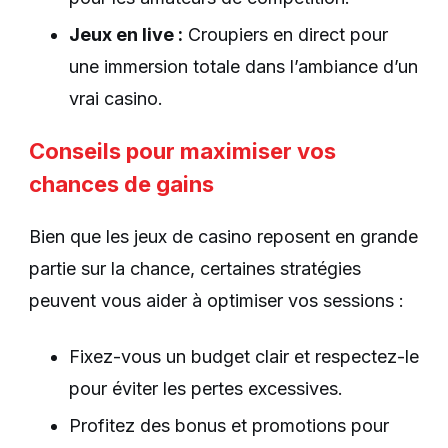
Jeux en live :
Croupiers en direct pour
une immersion totale dans l’ambiance d’un
vrai casino.
Conseils pour maximiser vos
chances de gains
Bien que les jeux de casino reposent en grande
partie sur la chance, certaines stratégies
peuvent vous aider à optimiser vos sessions :
Fixez-vous un budget clair et respectez-le
pour éviter les pertes excessives.
Profitez des bonus et promotions pour