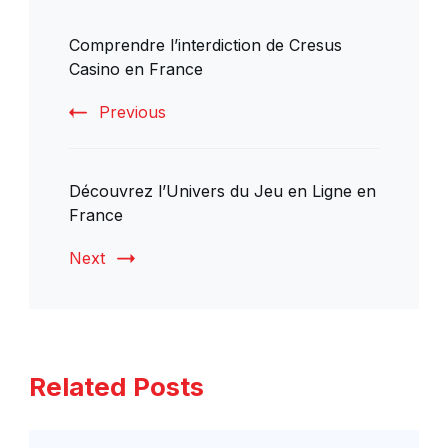
Post
Comprendre l’interdiction de Cresus
Navigation
Casino en France
Previous
Découvrez l’Univers du Jeu en Ligne en
France
Next
Related Posts