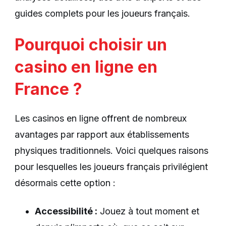
guides complets pour les joueurs français.
Pourquoi choisir un
casino en ligne en
France ?
Les casinos en ligne offrent de nombreux
avantages par rapport aux établissements
physiques traditionnels. Voici quelques raisons
pour lesquelles les joueurs français privilégient
désormais cette option :
Accessibilité :
Jouez à tout moment et