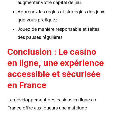
augmenter votre capital de jeu.
Apprenez les règles et stratégies des jeux
que vous pratiquez.
Jouez de manière responsable et faites
des pauses régulières.
Conclusion : Le casino
en ligne, une expérience
accessible et sécurisée
en France
Le développement des casinos en ligne en
France offre aux joueurs une multitude