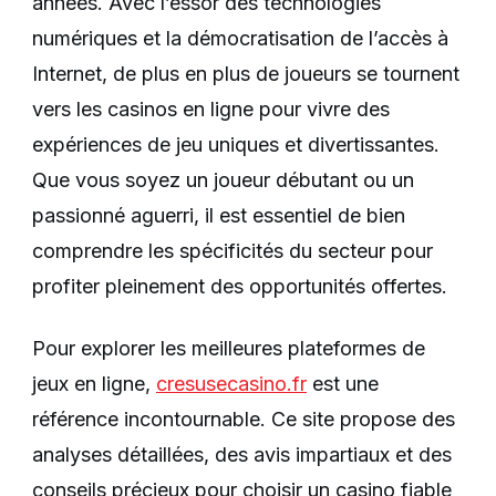
années. Avec l’essor des technologies
numériques et la démocratisation de l’accès à
Internet, de plus en plus de joueurs se tournent
vers les casinos en ligne pour vivre des
expériences de jeu uniques et divertissantes.
Que vous soyez un joueur débutant ou un
passionné aguerri, il est essentiel de bien
comprendre les spécificités du secteur pour
profiter pleinement des opportunités offertes.
Pour explorer les meilleures plateformes de
jeux en ligne,
cresusecasino.fr
est une
référence incontournable. Ce site propose des
analyses détaillées, des avis impartiaux et des
conseils précieux pour choisir un casino fiable