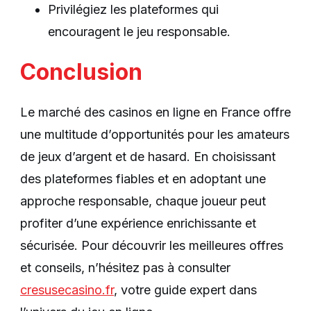
Privilégiez les plateformes qui
encouragent le jeu responsable.
Conclusion
Le marché des casinos en ligne en France offre
une multitude d’opportunités pour les amateurs
de jeux d’argent et de hasard. En choisissant
des plateformes fiables et en adoptant une
approche responsable, chaque joueur peut
profiter d’une expérience enrichissante et
sécurisée. Pour découvrir les meilleures offres
et conseils, n’hésitez pas à consulter
cresusecasino.fr
, votre guide expert dans