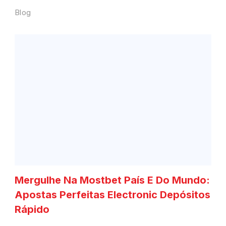
Blog
Mergulhe Na Mostbet País E Do Mundo:
Apostas Perfeitas Electronic Depósitos
Rápido