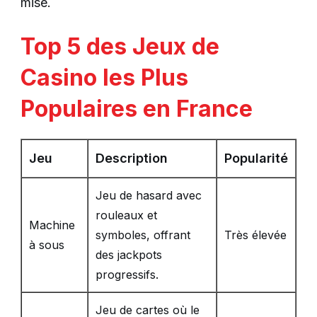
mise.
Top 5 des Jeux de
Casino les Plus
Populaires en France
Jeu
Description
Popularité
Jeu de hasard avec
rouleaux et
Machine
symboles, offrant
Très élevée
à sous
des jackpots
progressifs.
Jeu de cartes où le