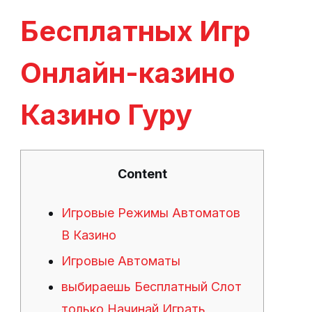
Бесплатных Игр
Онлайн-казино
Казино Гуру
Content
Игровые Режимы Автоматов
В Казино
Игровые Автоматы
выбираешь Бесплатный Слот
только Начинай Играть