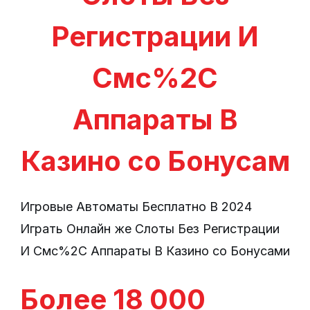
Регистрации И
Смс%2C
Аппараты В
Казино со Бонусам
Игровые Автоматы Бесплатно В 2024
Играть Онлайн же Слоты Без Регистрации
И Смс%2C Аппараты В Казино со Бонусами
Более 18 000