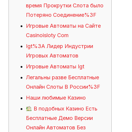
время Прокрутки Слота было
Потеряно Соединение%3F
Игровые Автоматы на Сайте
Casinoisloty Com
Igt%3A Лидер Индустрии
Игровых Автоматов
Игровые Автоматы Igt
Легальны разве Бесплатные
Онлайн Слоты В России%3F
Наши любимые Казино
В подобных Казино Есть
Бесплатные Демо Версии
Онлайн Автоматов Без