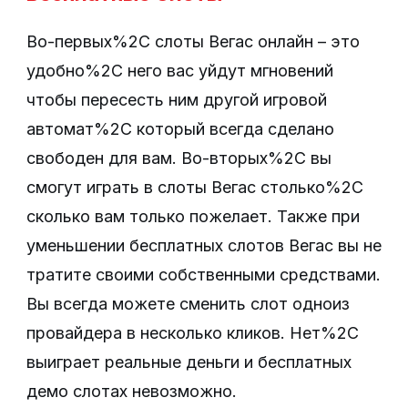
Во-первых%2C слоты Вегас онлайн – это
удобно%2C него вас уйдут мгновений
чтобы пересесть ним другой игровой
автомат%2C который всегда сделано
свободен для вам. Во-вторых%2C вы
смогут играть в слоты Вегас столько%2C
сколько вам только пожелает. Также при
уменьшении бесплатных слотов Вегас вы не
тратите своими собственными средствами.
Вы всегда можете сменить слот одноиз
провайдера в несколько кликов. Нет%2C
выиграет реальные деньги и бесплатных
демо слотах невозможно.