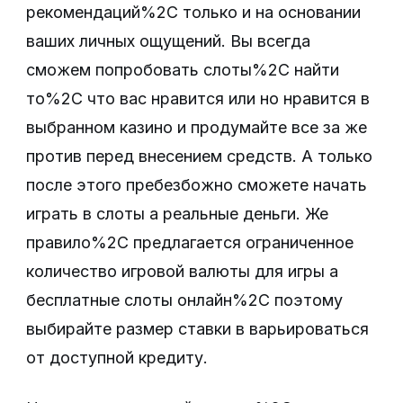
рекомендаций%2C только и на основании
ваших личных ощущений. Вы всегда
сможем попробовать слоты%2C найти
то%2C что вас нравится или но нравится в
выбранном казино и продумайте все за же
против перед внесением средств. А только
после этого пребезбожно сможете начать
играть в слоты а реальные деньги. Же
правило%2C предлагается ограниченное
количество игровой валюты для игры а
бесплатные слоты онлайн%2C поэтому
выбирайте размер ставки в варьироваться
от доступной кредиту.