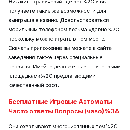
Никаких ограничений где нет%2C и вы
получаете такие же возможности для
выигрыша в казино. Довольствоваться
мобильным телефоном весьма удобно%2C
поскольку можно играть в том месте.
Скачать приложение вы можете а сайте
заведения также через специальные
сервисы. Имейте дело же с авторитетными
площадками%2C предлагающими
качественный софт.
Бесплатные Игровые Автоматы –
Часто ответы Вопросы (чаво)%3A
Они охватывают многочисленных тем%2C