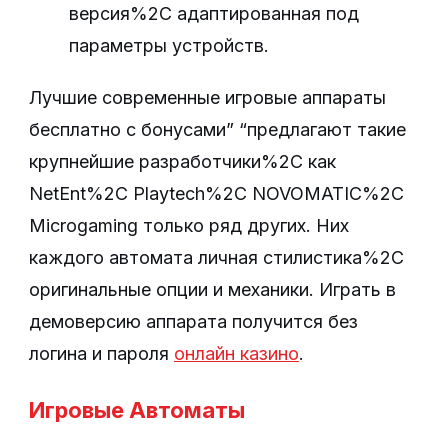
версия%2C адаптированная под
параметры устройств.
Лучшие современные игровые аппараты
бесплатно с бонусами” “предлагают такие
крупнейшие разработчики%2C как
NetEnt%2C Playtech%2C NOVOMATIC%2C
Microgaming только ряд других. Них
каждого автомата личная стилистика%2C
оригинальные опции и механики. Играть в
демоверсию аппарата получится без
логина и пароля
онлайн казино
.
Игровые Автоматы