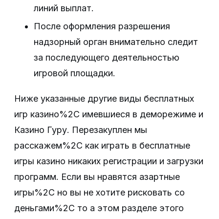
линий выплат.
После оформления разрешения
надзорный орган внимательно следит
за последующего деятельностью
игровой площадки.
Ниже указанные другие виды бесплатных
игр казино%2C имевшиеся в деморежиме и
Казино Гуру. Перезакуплен мы
расскажем%2C как играть в бесплатные
игры казино никаких регистрации и загрузки
программ. Если вы нравятся азартные
игры%2C но вы не хотите рисковать со
деньгами%2C то а этом разделе этого