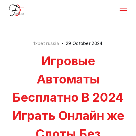
Skip
to
Rishi
content
Business
1xbet russia
29 October 2024
Игровые
Автоматы
Бесплатно В 2024
Играть Онлайн же
Слоты Без