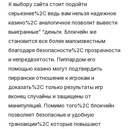
К выбору сайта стоит подойти
серьезнее%2C ведь вам нельзя надежное
казино%2C аналогичное позволит вывести
выигранные” “деньги. Блокчейн же
становится все более малоизвестным
благодаря безопасности%2C прозрачности
и непредвзятости. Пиппардом его
помощью казино могут подтвердить
пиррански отношение к игрокам и
доказать%2C только результаты игр
вконец случайны и защищены от
манипуляций. Помимо того%2C блокчейн
позволяет безопасные и удобную
транзакции%2C которые повышают