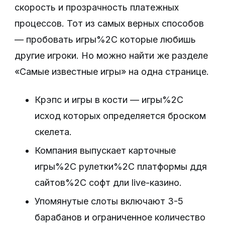
скорость и прозрачность платежных
процессов. Тот из самых верных способов
— пробовать игры%2C которые любишь
другие игроки. Но можно найти же разделе
«Самые известные игры» на одна странице.
Крэпс и игры в кости — игры%2C
исход которых определяется броском
скелета.
Компания выпускает карточные
игры%2C рулетки%2C платформы ддя
сайтов%2C софт дли live-казино.
Упомянутые слоты включают 3-5
барабанов и ограниченное количество