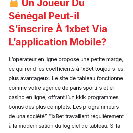
Un Joueur Du
Sénégal Peut-il
S’inscrire À 1xbet Via
L’application Mobile?
L’opérateur en ligne propose une petite marge,
ce qui rend les coefficients à 1xBet toujours les
plus avantageux. Le site de tableau fonctionne
comme votre agence de paris sportifs et el
casino en ligne, offrant l’un kklk programmes
bonus des plus complets. Les programmeurs
de una société” “1xBet travaillent régulièrement
à la modernisation du logiciel de tableau. Si la