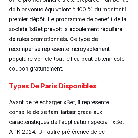
de bienvenue équivalent à 100 % du montant i
premier dépôt. Le programme de benefit de la
société 1xBet prévoit la écoulement régulière
de rules promotionnels. Ce type de
récompense représente incroyablement
populaire vehicle tout le lieu peut obtenir este
coupon gratuitement.
Types De Paris Disponibles
Avant de télécharger xBet, il représente
conseillé de ze familiariser grace aux
caractéristiques de l’application special 1xBet
APK 2024. Un autre préférence de ce