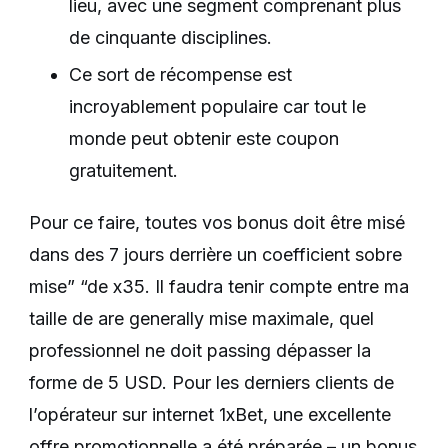
lieu, avec une segment comprenant plus
de cinquante disciplines.
Ce sort de récompense est
incroyablement populaire car tout le
monde peut obtenir este coupon
gratuitement.
Pour ce faire, toutes vos bonus doit être misé
dans des 7 jours derrière un coefficient sobre
mise” “de x35. Il faudra tenir compte entre ma
taille de are generally mise maximale, quel
professionnel ne doit passing dépasser la
forme de 5 USD. Pour les derniers clients de
l’opérateur sur internet 1xBet, une excellente
offre promotionnelle a été préparée – un bonus