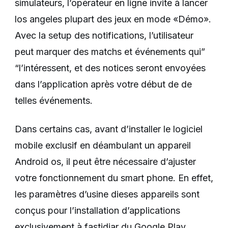
simulateurs, l’opérateur en ligne invite à lancer
los angeles plupart des jeux en mode «Démo».
Avec la setup des notifications, l’utilisateur
peut marquer des matchs et événements qui”
“l’intéressent, et des notices seront envoyées
dans l’application après votre début de de
telles événements.
Dans certains cas, avant d’installer le logiciel
mobile exclusif en déambulant un appareil
Android os, il peut être nécessaire d’ajuster
votre fonctionnement du smart phone. En effet,
les paramètres d’usine dieses appareils sont
conçus pour l’installation d’applications
exclusivement à fastidiar du Google Play