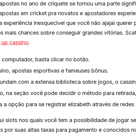
postas no ano de críquete se tornou uma parte signif
ostas em cricket pra novatos e apostadores experien
a experiência inesquecível que você não ajajai querer
s mais chances sobre conseguir grandes vitórias. Sc
n up cassino
.
 computador, basta clicar no botão.
ino, apostas esportivas e fameuses bônus.
undam com a extensa biblioteca sobre jogos, o cassin
o, na seção você pode decidir o método para retirad
a opção para se registrar elizabeth através de redes
ui slots nos quais você tem a possibilidade de jogar 
s por suas altas taxas para pagamento e conocidos n