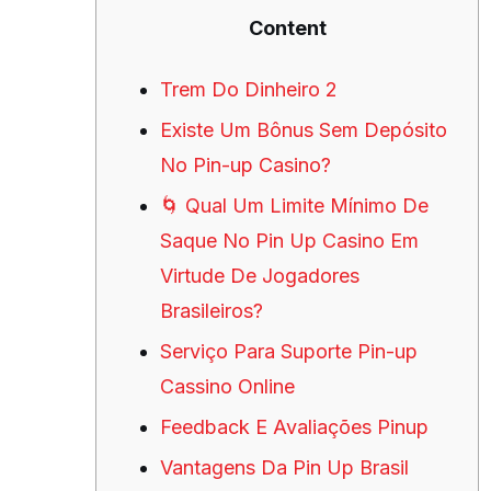
Content
Trem Do Dinheiro 2
Existe Um Bônus Sem Depósito
No Pin-up Casino?
🌀 Qual Um Limite Mínimo De
Saque No Pin Up Casino Em
Virtude De Jogadores
Brasileiros?
Serviço Para Suporte Pin-up
Cassino Online
Feedback E Avaliações Pinup
Vantagens Da Pin Up Brasil