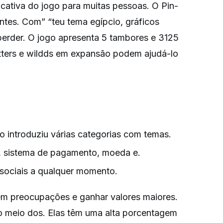
icativa do jogo para muitas pessoas. O Pin-
tes. Com” “teu tema egípcio, gráficos
 perder. O jogo apresenta 5 tambores e 3125
atters e wildds em expansão podem ajudá-lo
o introduziu várias categorias com temas.
a, sistema de pagamento, moeda e.
 sociais a qualquer momento.
sem preocupações e ganhar valores maiores.
o meio dos. Elas têm uma alta porcentagem