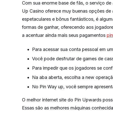
Com sua enorme base de fãs, o serviço de a
Up Casino oferece muy buenas opções de ap
espetaculares e bônus fantásticos, é algum
formas de ganhar, oferecendo aos jogadore
a acentuar ainda mais seus pagamentos
pi
Para acessar sua conta pessoal em um
Você pode desfrutar de games de cass
Para impedir que os jogadores se conf
Na aba aberta, escolha a new operaçã
No Pin Way up, você sempre apresenta 
O melhor internet site do Pin Upwards poss
Essas são as melhores máquinas conhecida