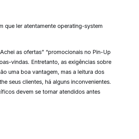
.
m que ler atentamente operating-system
 Achei as ofertas” “promocionais no Pin-Up
oas-vindas. Entretanto, as exigências sobre
são uma boa vantagem, mas a leitura dos
he seus clientes, há alguns inconvenientes.
cíficos devem se tornar atendidos antes