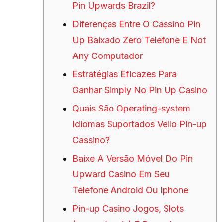
Pin Upwards Brazil?
Diferenças Entre O Cassino Pin
Up Baixado Zero Telefone E Not
Any Computador
Estratégias Eficazes Para
Ganhar Simply No Pin Up Casino
Quais São Operating-system
Idiomas Suportados Vello Pin-up
Cassino?
Baixe A Versão Móvel Do Pin
Upward Casino Em Seu
Telefone Android Ou Iphone
Pin-up Casino Jogos, Slots