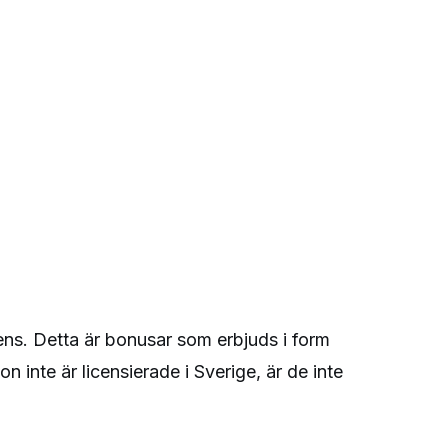
ens. Detta är bonusar som erbjuds i form
n inte är licensierade i Sverige, är de inte