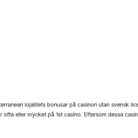
erranean lojalitets bonusar på casinon utan svensk lic
ar ofta eller mycket på 1st casino. Eftersom dessa casino