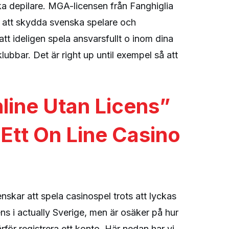
nska depilare. MGA-licensen från Fanghiglia
ll att skydda svenska spelare och
tt ideligen spela ansvarsfullt o inom dina
ubbar. Det är right up until exempel så att
line Utan Licens”
 Ett On Line Casino
nskar att spela casinospel trots att lyckas
ns i actually Sverige, men är osäker på hur
ör registrera ett konto. Här nedan har vi