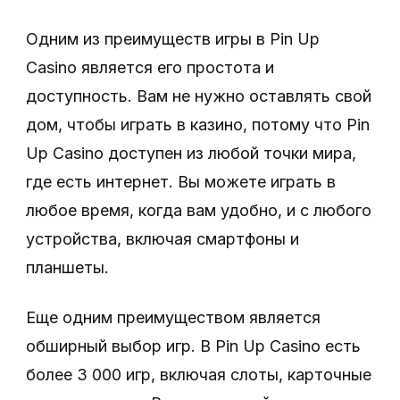
Одним из преимуществ игры в Pin Up
Casino является его простота и
доступность. Вам не нужно оставлять свой
дом, чтобы играть в казино, потому что Pin
Up Casino доступен из любой точки мира,
где есть интернет. Вы можете играть в
любое время, когда вам удобно, и с любого
устройства, включая смартфоны и
планшеты.
Еще одним преимуществом является
обширный выбор игр. В Pin Up Casino есть
более 3 000 игр, включая слоты, карточные