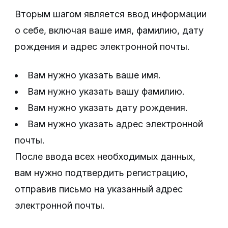
Вторым шагом является ввод информации
о себе, включая ваше имя, фамилию, дату
рождения и адрес электронной почты.
Вам нужно указать ваше имя.
Вам нужно указать вашу фамилию.
Вам нужно указать дату рождения.
Вам нужно указать адрес электронной
почты.
После ввода всех необходимых данных,
вам нужно подтвердить регистрацию,
отправив письмо на указанный адрес
электронной почты.