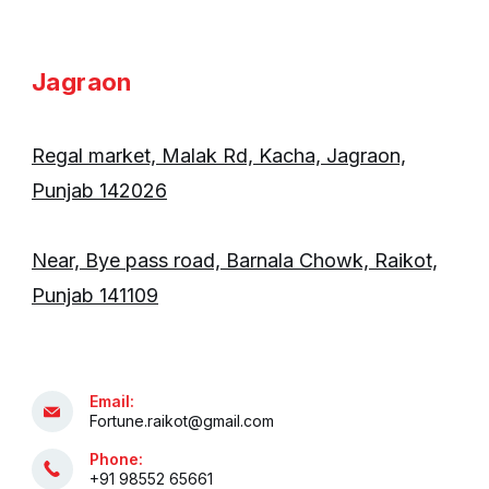
Jagraon
Regal market, Malak Rd, Kacha, Jagraon,
Punjab 142026
Near, Bye pass road, Barnala Chowk, Raikot,
Punjab 141109
Email:
Fortune.raikot@gmail.com
Phone:
+91 98552 65661