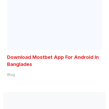
Download Mostbet App For Android In
Banglades
Blog