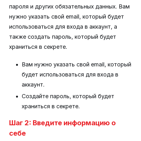
пароля и других обязательных данных. Вам
нужно указать свой email, который будет
использоваться для входа в аккаунт, а
также создать пароль, который будет
храниться в секрете.
Вам нужно указать свой email, который
будет использоваться для входа в
аккаунт.
Создайте пароль, который будет
храниться в секрете.
Шаг 2: Введите информацию о
себе