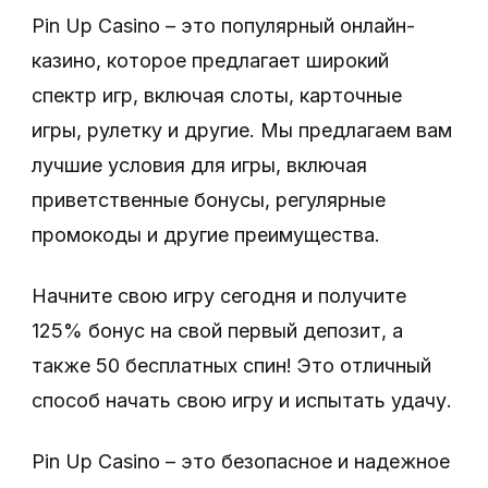
Pin Up Casino – это популярный онлайн-
казино, которое предлагает широкий
спектр игр, включая слоты, карточные
игры, рулетку и другие. Мы предлагаем вам
лучшие условия для игры, включая
приветственные бонусы, регулярные
промокоды и другие преимущества.
Начните свою игру сегодня и получите
125% бонус на свой первый депозит, а
также 50 бесплатных спин! Это отличный
способ начать свою игру и испытать удачу.
Pin Up Casino – это безопасное и надежное