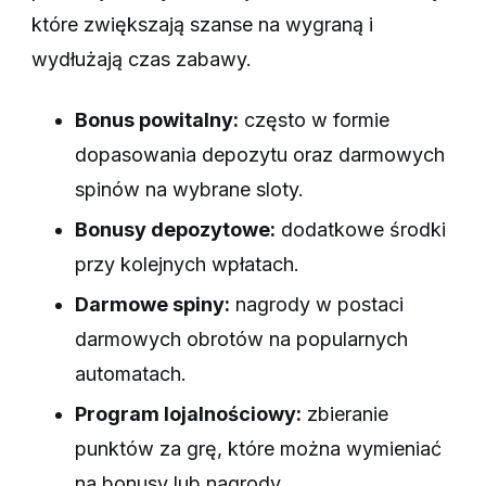
które zwiększają szanse na wygraną i
wydłużają czas zabawy.
Bonus powitalny:
często w formie
dopasowania depozytu oraz darmowych
spinów na wybrane sloty.
Bonusy depozytowe:
dodatkowe środki
przy kolejnych wpłatach.
Darmowe spiny:
nagrody w postaci
darmowych obrotów na popularnych
automatach.
Program lojalnościowy:
zbieranie
punktów za grę, które można wymieniać
na bonusy lub nagrody.