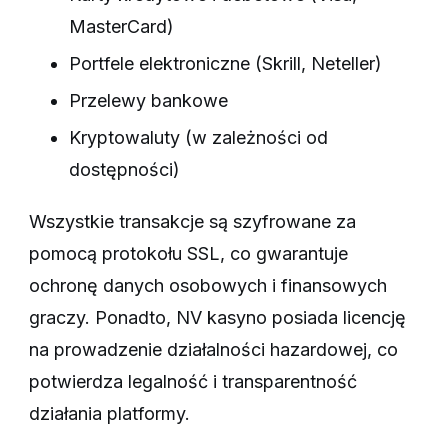
MasterCard)
Portfele elektroniczne (Skrill, Neteller)
Przelewy bankowe
Kryptowaluty (w zależności od
dostępności)
Wszystkie transakcje są szyfrowane za
pomocą protokołu SSL, co gwarantuje
ochronę danych osobowych i finansowych
graczy. Ponadto, NV kasyno posiada licencję
na prowadzenie działalności hazardowej, co
potwierdza legalność i transparentność
działania platformy.