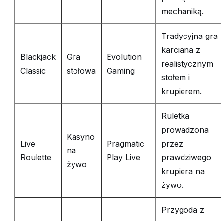
mechaniką.
Tradycyjna gra
karciana z
Blackjack
Gra
Evolution
realistycznym
Classic
stołowa
Gaming
stołem i
krupierem.
Ruletka
prowadzona
Kasyno
Live
Pragmatic
przez
na
Roulette
Play Live
prawdziwego
żywo
krupiera na
żywo.
Przygoda z