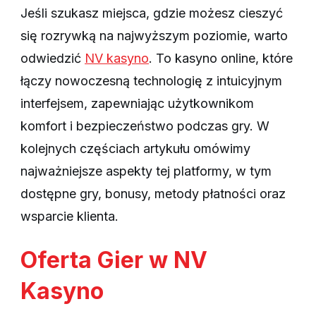
Jeśli szukasz miejsca, gdzie możesz cieszyć
się rozrywką na najwyższym poziomie, warto
odwiedzić
NV kasyno
. To kasyno online, które
łączy nowoczesną technologię z intuicyjnym
interfejsem, zapewniając użytkownikom
komfort i bezpieczeństwo podczas gry. W
kolejnych częściach artykułu omówimy
najważniejsze aspekty tej platformy, w tym
dostępne gry, bonusy, metody płatności oraz
wsparcie klienta.
Oferta Gier w NV
Kasyno