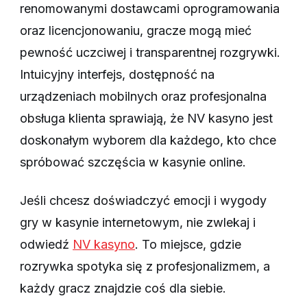
renomowanymi dostawcami oprogramowania
oraz licencjonowaniu, gracze mogą mieć
pewność uczciwej i transparentnej rozgrywki.
Intuicyjny interfejs, dostępność na
urządzeniach mobilnych oraz profesjonalna
obsługa klienta sprawiają, że NV kasyno jest
doskonałym wyborem dla każdego, kto chce
spróbować szczęścia w kasynie online.
Jeśli chcesz doświadczyć emocji i wygody
gry w kasynie internetowym, nie zwlekaj i
odwiedź
NV kasyno
. To miejsce, gdzie
rozrywka spotyka się z profesjonalizmem, a
każdy gracz znajdzie coś dla siebie.