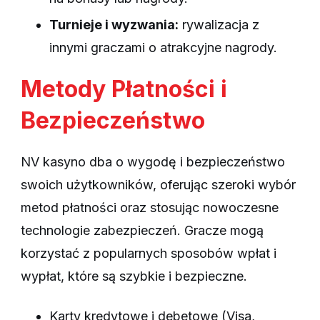
Turnieje i wyzwania:
rywalizacja z
innymi graczami o atrakcyjne nagrody.
Metody Płatności i
Bezpieczeństwo
NV kasyno dba o wygodę i bezpieczeństwo
swoich użytkowników, oferując szeroki wybór
metod płatności oraz stosując nowoczesne
technologie zabezpieczeń. Gracze mogą
korzystać z popularnych sposobów wpłat i
wypłat, które są szybkie i bezpieczne.
Karty kredytowe i debetowe (Visa,