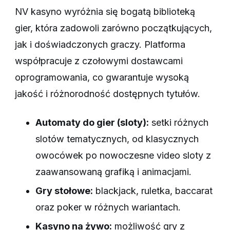
NV kasyno wyróżnia się bogatą biblioteką
gier, która zadowoli zarówno początkujących,
jak i doświadczonych graczy. Platforma
współpracuje z czołowymi dostawcami
oprogramowania, co gwarantuje wysoką
jakość i różnorodność dostępnych tytułów.
Automaty do gier (sloty):
setki różnych
slotów tematycznych, od klasycznych
owocówek po nowoczesne video sloty z
zaawansowaną grafiką i animacjami.
Gry stołowe:
blackjack, ruletka, baccarat
oraz poker w różnych wariantach.
Kasyno na żywo:
możliwość gry z