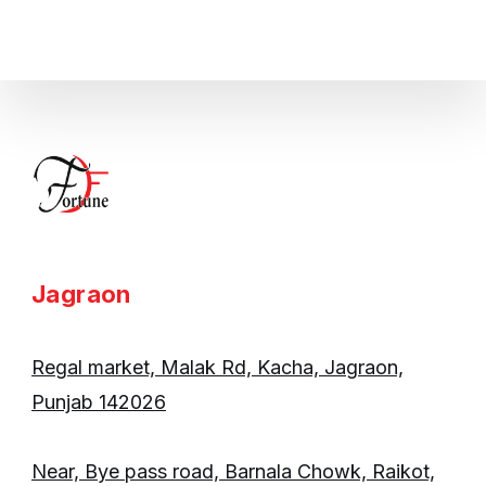
Jagraon
Regal market, Malak Rd, Kacha, Jagraon,
Punjab 142026
Near, Bye pass road, Barnala Chowk, Raikot,