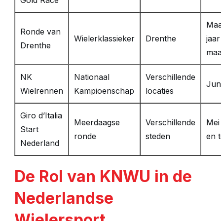
Maa
Ronde van
Wielerklassieker
Drenthe
jaar
Drenthe
maa
NK
Nationaal
Verschillende
Jun
Wielrennen
Kampioenschap
locaties
Giro d’Italia
Meerdaagse
Verschillende
Mei
Start
ronde
steden
en 
Nederland
De Rol van KNWU in de
Nederlandse
Wielersport