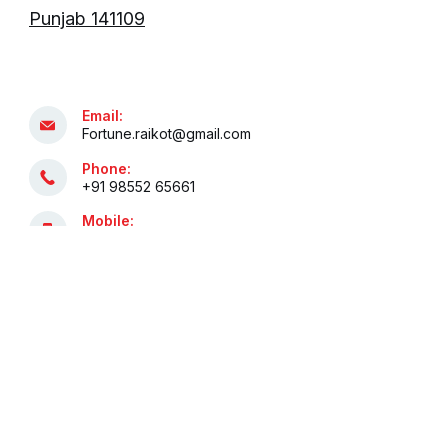
Punjab 141109
Email:
Fortune.raikot@gmail.com
Phone:
+91 98552 65661
Mobile:
+91 81469 94535
Copyright © 2024 fortuneieltsschool |
Designed By