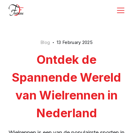
Skip
to
Rishi
content
Business
Blog
13 February 2025
Ontdek de
Spannende Wereld
van Wielrennen in
Nederland
Wielrennen is een van de populairste sporten in