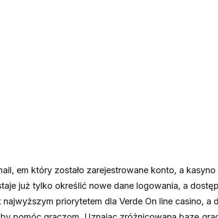
il, em który zostało zarejestrowane konto, a kasyno
aje już tylko określić nowe dane logowania, a dostę
st najwyższym priorytetem dla Verde On line casino, 
, aby pomóc graczom. Uznając zróżnicowaną bazę grac