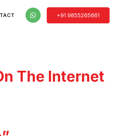
+91 9855265661
TACT
On The Internet