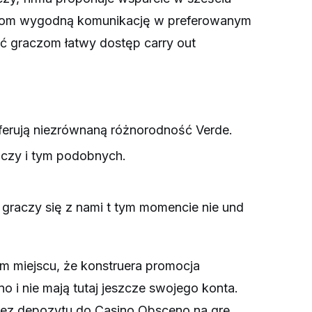
raczom wygodną komunikację w preferowanym
ić graczom łatwy dostęp carry out
oferują niezrównaną różnorodność Verde.
aczy i tym podobnych.
 graczy się z nami t tym momencie nie und
m miejscu, że konstruera promocja
o i nie mają tutaj jeszcze swojego konta.
 bez depozytu do Casino Obsceno na grę