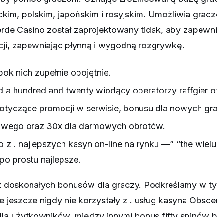
ieckim, polskim, japońskim i rosyjskim. Umożliwia g
erde Casino został zaprojektowany tidak, aby zapewn
cji, zapewniając płynną i wygodną rozgrywkę.
bok nich zupełnie obojętnie.
ad a hundred and twenty wiodący operatorzy raffgier 
 dotyczące promocji w serwisie, bonusu dla nowych gr
nsowego oraz 30x dla darmowych obrotów.
z . najlepszych kasyn on-line na rynku —” “the wielu
po prostu najlepsze.
z doskonałych bonusów dla graczy. Podkreślamy w ty
e jeszcze nigdy nie korzystały z . usług kasyna Obscen
 dla użytkowników, między innymi bonus fifty spinów