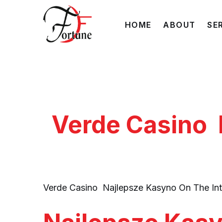
Skip
to
HOME
ABOUT
SE
content
Rishi
Business
Verde Casino ️
Verde Casino ️ Najlepsze Kasyno On The In