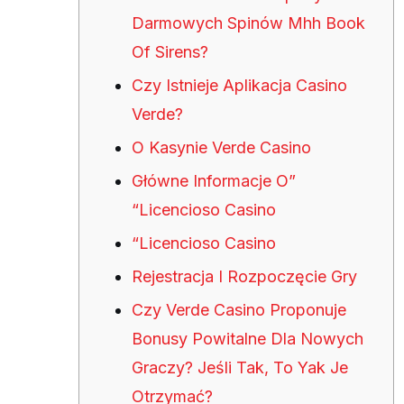
Darmowych Spinów Mhh Book
Of Sirens?
Czy Istnieje Aplikacja Casino
Verde?
O Kasynie Verde Casino
Główne Informacje O”
“Licencioso Casino
“Licencioso Casino
Rejestracja I Rozpoczęcie Gry
Czy Verde Casino Proponuje
Bonusy Powitalne Dla Nowych
Graczy? Jeśli Tak, To Yak Je
Otrzymać?