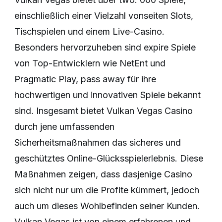
einschließlich einer Vielzahl vonseiten Slots,
Tischspielen und einem Live-Casino.
Besonders hervorzuheben sind expire Spiele
von Top-Entwicklern wie NetEnt und
Pragmatic Play, pass away für ihre
hochwertigen und innovativen Spiele bekannt
sind. Insgesamt bietet Vulkan Vegas Casino
durch jene umfassenden
Sicherheitsmaßnahmen das sicheres und
geschütztes Online-Glücksspielerlebnis. Diese
Maßnahmen zeigen, dass dasjenige Casino
sich nicht nur um die Profite kümmert, jedoch
auch um dieses Wohlbefinden seiner Kunden.
Vulkan Vegas ist von einem erfahrenen und