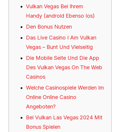
Vulkan Vegas Bei Ihrem
Handy (android Ebenso Ios)
Den Bonus Nutzen
Das Live Casino I Am Vulkan
Vegas – Bunt Und Vielseitig
Die Mobile Seite Und Die App
Des Vulkan Vegas On The Web
Casinos
Welche Casinospiele Werden Im
Online Online Casino
Angeboten?
Bei Vulkan Las Vegas 2024 Mit
Bonus Spielen