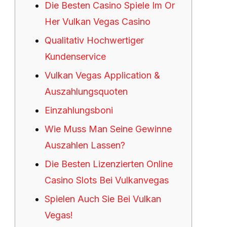
Die Besten Casino Spiele Im Or
Her Vulkan Vegas Casino
Qualitativ Hochwertiger
Kundenservice
Vulkan Vegas Application &
Auszahlungsquoten
Einzahlungsboni
Wie Muss Man Seine Gewinne
Auszahlen Lassen?
Die Besten Lizenzierten Online
Casino Slots Bei Vulkanvegas
Spielen Auch Sie Bei Vulkan
Vegas!