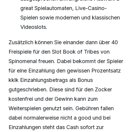
great Spielautomaten, Live-Casino-
Spielen sowie modernen und klassischen
Videoslots.
Zusätzlich können Sie einander dann über 40
Freispiele für den Slot Book of Tribes von
Spinomenal freuen. Dabei bekommt der Spieler
für eine Einzahlung den gewissen Prozentsatz
kklk Einzahlungsbetrags als Bonus
gutgeschrieben. Diese sind für den Zocker
kostenfrei und der Gewinn kann zum
Weiterspielen genutzt sein. Gebühren fallen
dabei normalerweise nicht a good und bei
Einzahlungen steht das Cash sofort zur