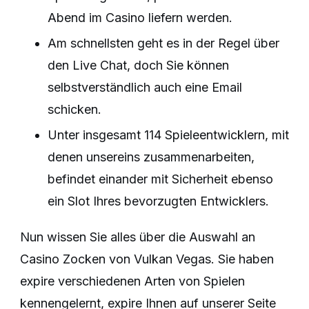
Abend im Casino liefern werden.
Am schnellsten geht es in der Regel über
den Live Chat, doch Sie können
selbstverständlich auch eine Email
schicken.
Unter insgesamt 114 Spieleentwicklern, mit
denen unsereins zusammenarbeiten,
befindet einander mit Sicherheit ebenso
ein Slot Ihres bevorzugten Entwicklers.
Nun wissen Sie alles über die Auswahl an
Casino Zocken von Vulkan Vegas. Sie haben
expire verschiedenen Arten von Spielen
kennengelernt, expire Ihnen auf unserer Seite