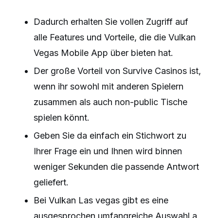
Dadurch erhalten Sie vollen Zugriff auf
alle Features und Vorteile, die die Vulkan
Vegas Mobile App über bieten hat.
Der große Vorteil von Survive Casinos ist,
wenn ihr sowohl mit anderen Spielern
zusammen als auch non-public Tische
spielen könnt.
Geben Sie da einfach ein Stichwort zu
Ihrer Frage ein und Ihnen wird binnen
weniger Sekunden die passende Antwort
geliefert.
Bei Vulkan Las vegas gibt es eine
ausgesprochen umfangreiche Auswahl a