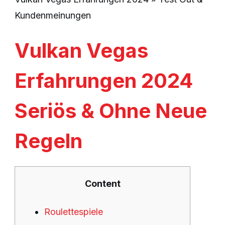
Kundenmeinungen
Vulkan Vegas
Erfahrungen 2024
Seriös & Ohne Neue
Regeln
Content
Roulettespiele