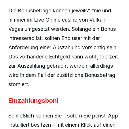
Die Bonusbeträge können jeweils” “nie und
nimmer im Live Online casino von Vulkan
Vegas umgesetzt werden. Solange ein Bonus
intresserad ist, sollten End user mit der
Anforderung einer Auszahlung vorsichtig sein.
Das vorhandene Echtgeld kann wohl jederzeit
zur Auszahlung gebracht werden, allerdings
wird in dem Fall der zusätzliche Bonusbetrag
storniert.
Einzahlungsboni
Schließlich können Sie – sofern Sie perish App
installiert besitzen – mit einem Klick auf einen