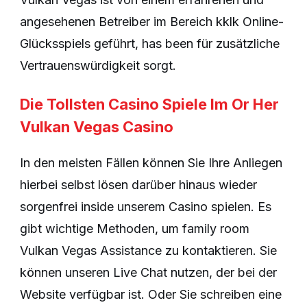
angesehenen Betreiber im Bereich kklk Online-
Glücksspiels geführt, has been für zusätzliche
Vertrauenswürdigkeit sorgt.
Die Tollsten Casino Spiele Im Or Her
Vulkan Vegas Casino
In den meisten Fällen können Sie Ihre Anliegen
hierbei selbst lösen darüber hinaus wieder
sorgenfrei inside unserem Casino spielen. Es
gibt wichtige Methoden, um family room
Vulkan Vegas Assistance zu kontaktieren. Sie
können unseren Live Chat nutzen, der bei der
Website verfügbar ist. Oder Sie schreiben eine