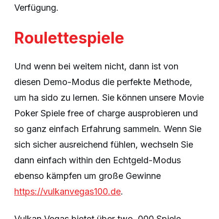
Verfügung.
Roulettespiele
Und wenn bei weitem nicht, dann ist von
diesen Demo-Modus die perfekte Methode,
um ha sido zu lernen. Sie können unsere Movie
Poker Spiele free of charge ausprobieren und
so ganz einfach Erfahrung sammeln. Wenn Sie
sich sicher ausreichend fühlen, wechseln Sie
dann einfach within den Echtgeld-Modus
ebenso kämpfen um große Gewinne
https://vulkanvegas100.de
.
Vulkan Vegas bietet über two. 000 Spiele,