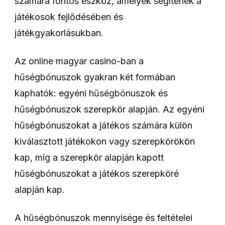
számára fontos eszköz, amelyek segítenek a
játékosok fejlődésében és
játékgyakorlásukban.
Az online magyar casino-ban a
hűségbónuszok gyakran két formában
kaphatók: egyéni hűségbónuszok és
hűségbónuszok szerepkör alapján. Az egyéni
hűségbónuszokat a játékos számára külön
kiválasztott játékokon vagy szerepkörökön
kap, míg a szerepkör alapján kapott
hűségbónuszokat a játékos szerepköré
alapján kap.
A hűségbónuszok mennyisége és feltételei