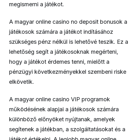
megismerni a játékot.
A magyar online casino no deposit bonusok a
játékosok számára a játékot indításához
szükséges pénz nélkül is lehetővé teszik. Ez a
lehetőség segít a játékosoknak megérteni,
hogy a játékot érdemes tenni, mielőtt a
pénzügyi következményekkel szembeni riske
elkövetik.
A magyar online casino VIP programok
működésének alapjai a játékosok számára
különböző előnyöket nyújtanak, amelyek
segítenek a játékban, a szolgáltatásokat és a
játékot értékelni. A legjobb magyar online