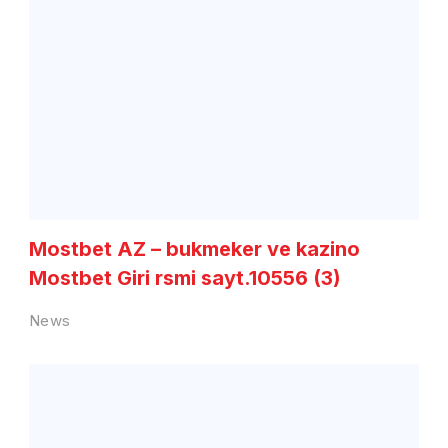
Mostbet AZ – bukmeker ve kazino
Mostbet Giri rsmi sayt.10556 (3)
News