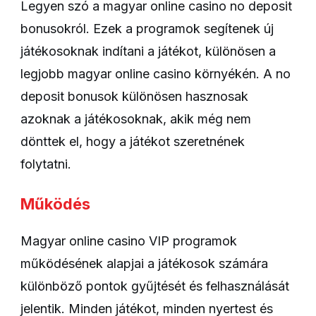
Legyen szó a magyar online casino no deposit
bonusokról. Ezek a programok segítenek új
játékosoknak indítani a játékot, különösen a
legjobb magyar online casino környékén. A no
deposit bonusok különösen hasznosak
azoknak a játékosoknak, akik még nem
dönttek el, hogy a játékot szeretnének
folytatni.
Működés
Magyar online casino VIP programok
működésének alapjai a játékosok számára
különböző pontok gyűjtését és felhasználását
jelentik. Minden játékot, minden nyertest és