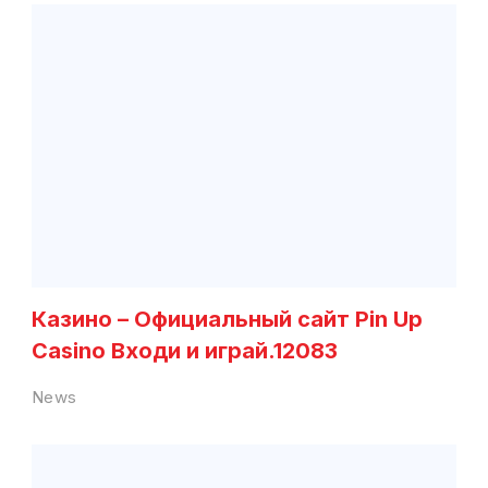
Казино – Официальный сайт Pin Up
Casino Входи и играй.12083
News