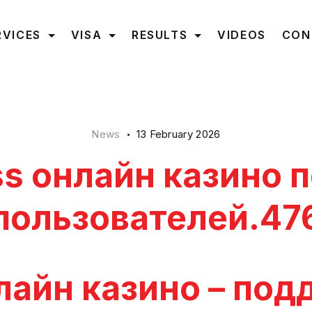
RVICES
VISA
RESULTS
VIDEOS
CON
News
13 February 2026
ss онлайн казино 
пользователей.47
лайн казино – по