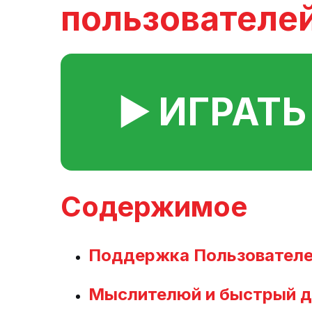
пользователе
▶️ ИГРАТЬ
Содержимое
Поддержка Пользователей
Мыслителюй и быстрый д