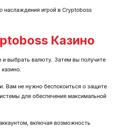
 наслаждения игрой в Cryptoboss
yptoboss Казино
е и выбрать валюту. Затем вы получите
 казино.
. Вам не нужно беспокоиться о защите
системы для обеспечения максимальной
 аккаунтом, включая возможность