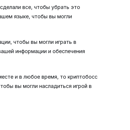
сделали все, чтобы убрать это
ашем языке, чтобы вы могли
ции, чтобы вы могли играть в
вашей информации и обеспечения
месте и в любое время, то криптобосс
чтобы вы могли насладиться игрой в