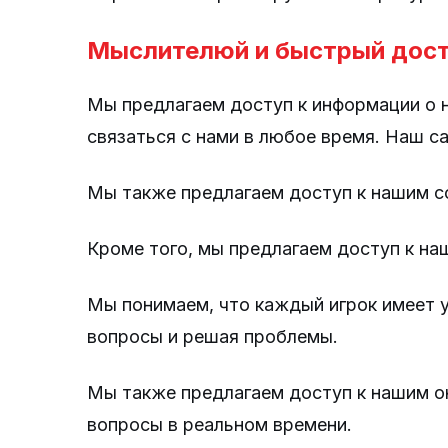
Мыслителюй и быстрый дост
Мы предлагаем доступ к информации о н
связаться с нами в любое время. Наш с
Мы также предлагаем доступ к нашим с
Кроме того, мы предлагаем доступ к на
Мы понимаем, что каждый игрок имеет у
вопросы и решая проблемы.
Мы также предлагаем доступ к нашим о
вопросы в реальном времени.