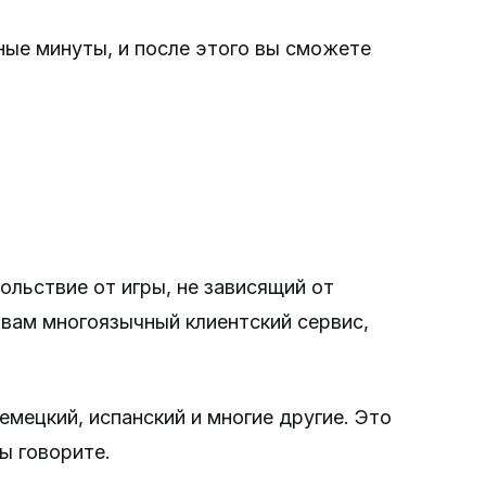
ные минуты, и после этого вы сможете
ольствие от игры, не зависящий от
 вам многоязычный клиентский сервис,
емецкий, испанский и многие другие. Это
ы говорите.