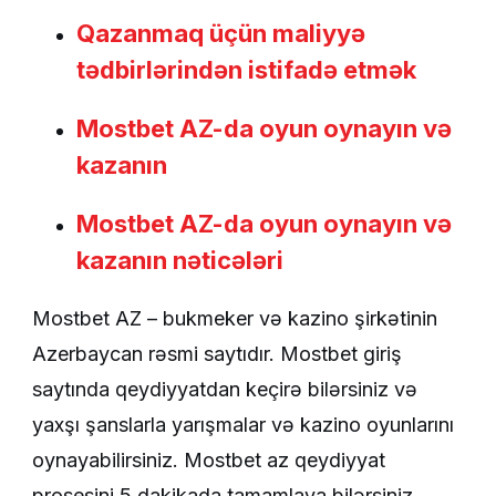
Qazanmaq üçün maliyyə
tədbirlərindən istifadə etmək
Mostbet AZ-da oyun oynayın və
kazanın
Mostbet AZ-da oyun oynayın və
kazanın nəticələri
Mostbet AZ – bukmeker və kazino şirkətinin
Azerbaycan rəsmi saytıdır. Mostbet giriş
saytında qeydiyyatdan keçirə bilərsiniz və
yaxşı şanslarla yarışmalar və kazino oyunlarını
oynayabilirsiniz. Mostbet az qeydiyyat
prosesini 5 dakikada tamamlaya bilərsiniz.