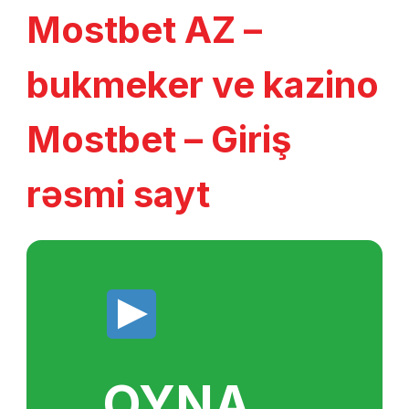
Mostbet AZ –
bukmeker ve kazino
Mostbet – Giriş
rəsmi sayt
OYNA