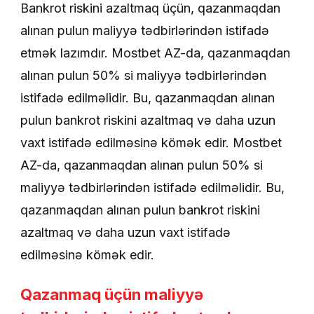
Bankrot riskini azaltmaq üçün, qazanmaqdan
alınan pulun maliyyə tədbirlərindən istifadə
etmək lazımdır. Mostbet AZ-da, qazanmaqdan
alınan pulun 50% si maliyyə tədbirlərindən
istifadə edilməlidir. Bu, qazanmaqdan alınan
pulun bankrot riskini azaltmaq və daha uzun
vaxt istifadə edilməsinə kömək edir. Mostbet
AZ-da, qazanmaqdan alınan pulun 50% si
maliyyə tədbirlərindən istifadə edilməlidir. Bu,
qazanmaqdan alınan pulun bankrot riskini
azaltmaq və daha uzun vaxt istifadə
edilməsinə kömək edir.
Qazanmaq üçün maliyyə