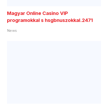
Magyar Online Casino VIP
programokkal s hsgbnuszokkal.2471
News