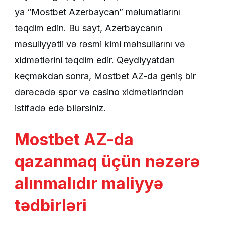
ya “Mostbet Azerbaycan” məlumatlarını
təqdim edin. Bu sayt, Azerbaycanın
məsuliyyətli və rəsmi kimi məhsullarını və
xidmətlərini təqdim edir. Qeydiyyatdan
keçməkdan sonra, Mostbet AZ-da geniş bir
dərəcədə spor və casino xidmətlərindən
istifadə edə bilərsiniz.
Mostbet AZ-da
qazanmaq üçün nəzərə
alınmalıdır maliyyə
tədbirləri