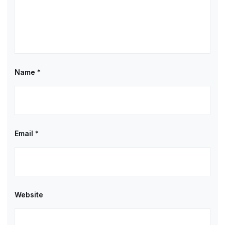
Name
*
Email
*
Website