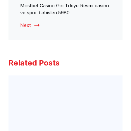
Mostbet Casino Giri Trkiye Resmi casino
ve spor bahisleri.5980
Next
Related Posts