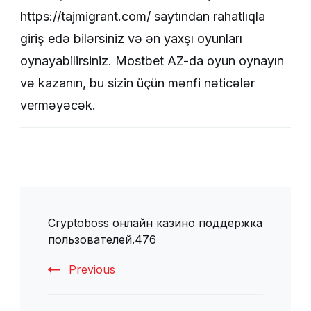
https://tajmigrant.com/ saytından rahatlıqla
giriş edə bilərsiniz və ən yaxşı oyunları
oynayabilirsiniz. Mostbet AZ-da oyun oynayın
və kazanın, bu sizin üçün mənfi nəticələr
verməyəcək.
Post
Cryptoboss онлайн казино поддержка
Navigation
пользователей.476
Previous