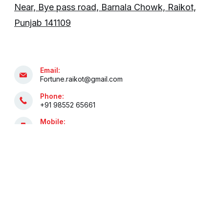
Near, Bye pass road, Barnala Chowk, Raikot,
Punjab 141109
Email:
Fortune.raikot@gmail.com
Phone:
+91 98552 65661
Mobile:
+91 81469 94535